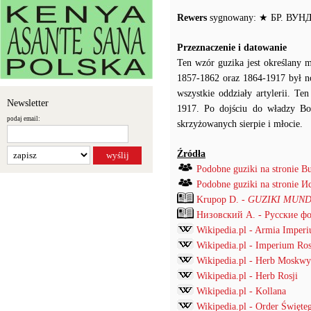
Rewers
sygnowany: ★ БР. ВУНД
Przeznaczenie i datowanie
Ten wzór guzika jest określany
1857-1862 oraz 1864-1917 był no
wszystkie oddziały artylerii. T
Newsletter
1917. Po dojściu do władzy Bo
podaj email:
skrzyżowanych sierpie i młocie.
Źródła
Podobne guziki na stronie B
Podobne guziki na stronie
Krupop D. -
GUZIKI MUND
Низовский А. - Русские ф
Wikipedia.pl - Armia Imper
Wikipedia.pl - Imperium Ros
Wikipedia.pl - Herb Moskwy
Wikipedia.pl - Herb Rosji
Wikipedia.pl - Kollana
Wikipedia.pl - Order Święte