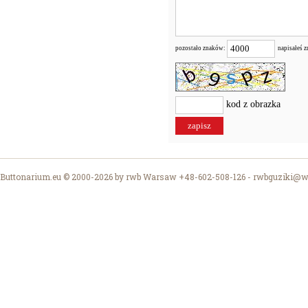
pozostało znaków:
napisałeś 
kod z obrazka
Buttonarium.eu © 2000-2026 by rwb Warsaw +48-602-508-126 -
rwbguziki@wp