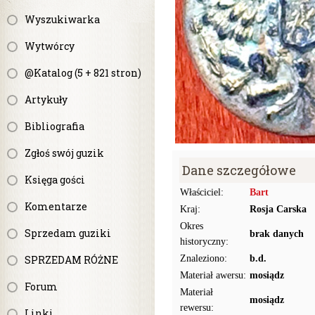
Wyszukiwarka
Wytwórcy
@Katalog (5 + 821 stron)
Artykuły
Bibliografia
Zgłoś swój guzik
Dane szczegółowe
Księga gości
Właściciel:
Bart
Komentarze
Kraj:
Rosja Carska
Okres
Sprzedam guziki
brak danych
historyczny:
SPRZEDAM RÓŻNE
Znaleziono:
b.d.
Materiał awersu:
mosiądz
Forum
Materiał
mosiądz
rewersu:
Linki