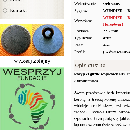
Wykończenie:
srebrzony
Kontakt
Sygnowanie:
WUNDIER = 
WUNDIER = В
Wytwórca:
Петербург)
Średnica:
22.5 mm
Typ uszka:
drut
Rant:
●---
Profil:
(| - dwuwarstw
wylosuj kolejny
Opis guzika
Rosyjski guzik wojskowy
artyler
© buttonarium.eu
Awers
przedstawia herb Imperiu
koronę, a trzecią koronę umiesz
widnieje herb Moskwy, czyli wiz
zachód). Dookoła tarczy herbow
szponach orła znajdują się: jabł
łap umieszczono dwie skrzyżowan