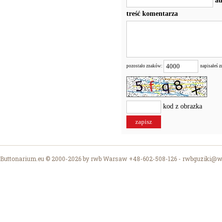
au
treść komentarza
pozostało znaków:
napisałeś 
kod z obrazka
Buttonarium.eu © 2000-2026 by rwb Warsaw +48-602-508-126 -
rwbguziki@wp