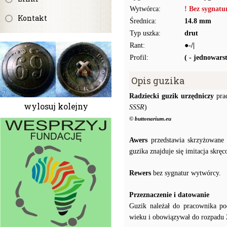
Wytwórca:
! Bez sygnat
Kontakt
Średnica:
14.8 mm
Typ uszka:
drut
Rant:
●-/|
Profil:
( - jednowar
Opis guzika
Radziecki guzik urzędniczy
prac
wylosuj kolejny
SSSR
)
© buttonarium.eu
Awers
przedstawia skrzyżowane s
guzika znajduje się imitacja skrę
Rewers
bez sygnatur wytwórcy.
Przeznaczenie i datowanie
Guzik należał do pracownika po
wieku i obowiązywał do rozpadu 