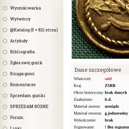
Wyszukiwarka
Wytwórcy
@Katalog (5 + 821 stron)
Artykuły
Bibliografia
Zgłoś swój guzik
Dane szczegółowe
Księga gości
Właściciel:
sold
Komentarze
Kraj:
ZSRR
Okres historyczny:
brak danych
Sprzedam guziki
Znaleziono:
b.d.
SPRZEDAM RÓŻNE
Materiał awersu:
mosiądz
Materiał rewersu:
g.jednorodny
Forum
Wykończenie:
brak
Sygnowanie:
! Bez sygnat
Linki