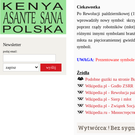
Ciekawostka
Po Rewolucji październikowej (
wprowadziły nowy symbol: skrzyż
poprzez rządy robotników (młot
różnymi innymi symbolami bran
młota na pięcioramiennej gwieźd
Newsletter
symboli.
podaj email:
UWAGA:
Prezentowane symbole n
Źródła
Podobne guziki na stronie B
Wikipedia.pl - Godło ZSRR
Wikipedia.pl - Rewolucja pa
Wikipedia.pl - Sierp i młot
Wikipedia.pl - Związek Socj
Wikipedia.ru - Министерст
Wytwórca: ! Bez syg