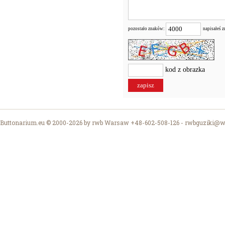
pozostało znaków:
napisałeś 
kod z obrazka
Buttonarium.eu © 2000-2026 by rwb Warsaw +48-602-508-126 -
rwbguziki@wp