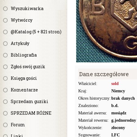
Wyszukiwarka
Wytwórcy
@Katalog (5 + 821 stron)
Artykuły
Bibliografia
Zgłoś swój guzik
Dane szczegółowe
Księga gości
Właściciel:
sold
Komentarze
Kraj:
Niemcy
Okres historyczny:
brak danych
Sprzedam guziki
Znaleziono:
b.d.
SPRZEDAM RÓŻNE
Materiał awersu:
mosiądz
Materiał rewersu:
g.jednorodny
Forum
Wykończenie:
złocony
Sygnowanie:
LFC
Linki