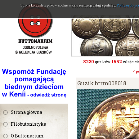
buttonarium.eu
Strona korzysta z plików cookie w celu realizacji usług zgodnie z
Polityką dotyc
- Strona 
8230
1552
guzików
właścicie
< p
Guzik btrm008018
Strona główna
Filobutonistyka
O Buttonarium