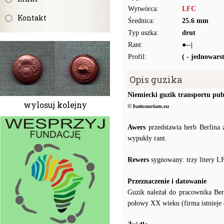
Wytwórca:
LFC
Kontakt
Średnica:
25.6 mm
Typ uszka:
drut
Rant:
●--|
Profil:
( - jednowar
Opis guzika
Niemiecki guzik transportu pub
wylosuj kolejny
© buttonarium.eu
Awers
przedstawia herb Berlina 
wypukły rant.
Rewers
sygnowany: trzy litery LF
Przeznaczenie i datowanie
Guzik należał do pracownika Ber
połowy XX wieku (firma istnieje 