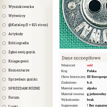
Wyszukiwarka
Wytwórcy
@Katalog (5 + 821 stron)
Artykuły
Bibliografia
Zgłoś swój guzik
Dane szczegółowe
Księga gości
Właściciel:
sold
Komentarze
Kraj:
Polska
Okres historyczny:
III Rzeczpospo
Sprzedam guziki
Znaleziono:
b.d.
SPRZEDAM RÓŻNE
Materiał awersu:
alpaka
Materiał rewersu:
g.jednorodny
Forum
Wykończenie:
brak
Sygnowanie:
! Bez sygnat
Linki