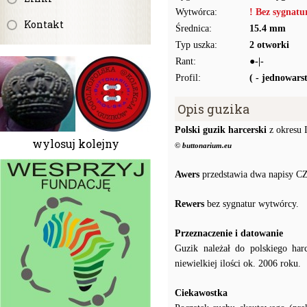
Wytwórca:
! Bez sygnat
Kontakt
Średnica:
15.4 mm
Typ uszka:
2 otworki
Rant:
●-|-
Profil:
( - jednowar
Opis guzika
Polski guzik harcerski
z okresu I
wylosuj kolejny
© buttonarium.eu
Awers
przedstawia dwa napisy C
Rewers
bez sygnatur wytwórcy.
Przeznaczenie i datowanie
Guzik należał do polskiego har
niewielkiej ilości ok. 2006 roku.
Ciekawostka