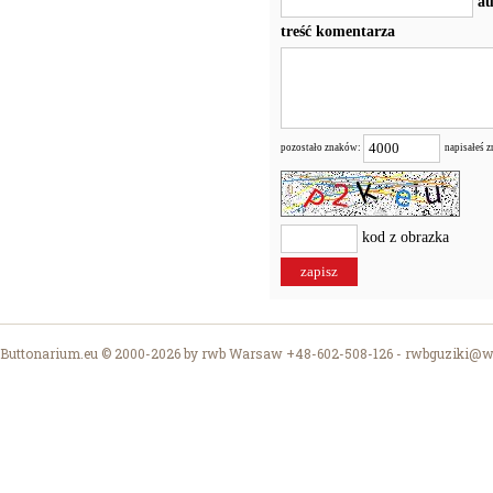
au
treść komentarza
pozostało znaków:
napisałeś 
kod z obrazka
Buttonarium.eu © 2000-2026 by rwb Warsaw +48-602-508-126 -
rwbguziki@wp