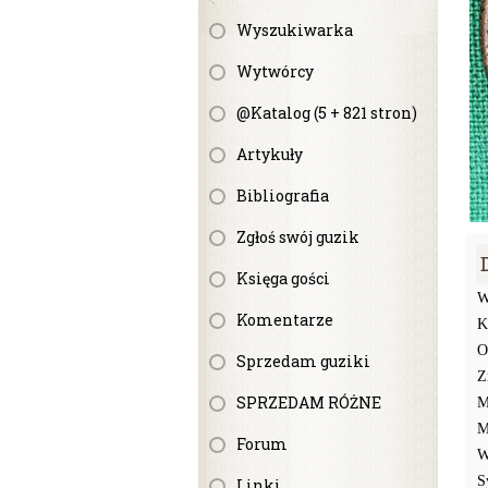
Wyszukiwarka
Wytwórcy
@Katalog (5 + 821 stron)
Artykuły
Bibliografia
Zgłoś swój guzik
Księga gości
W
Komentarze
K
O
Sprzedam guziki
Z
SPRZEDAM RÓŻNE
M
M
Forum
W
S
Linki