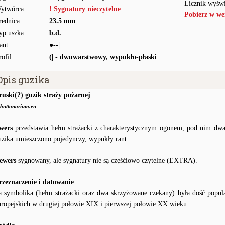
Licznik wyświ
ytwórca:
! Sygnatury nieczytelne
Pobierz w we
rednica:
23.5 mm
yp uszka:
b.d.
ant:
●--|
rofil:
(| - dwuwarstwowy, wypukło-płaski
Opis guzika
ruski(?) guzik straży pożarnej
buttonarium.eu
wers
przedstawia hełm strażacki z charakterystycznym ogonem, pod nim dwa
uzika umieszczono pojedynczy, wypukły rant.
ewers
sygnowany, ale sygnatury nie są częśćiowo czytelne (EXTRA).
rzeznaczenie i datowanie
a symbolika (hełm strażacki oraz dwa skrzyżowane czekany) była dość popul
uropejskich w drugiej połowie XIX i pierwszej połowie XX wieku.