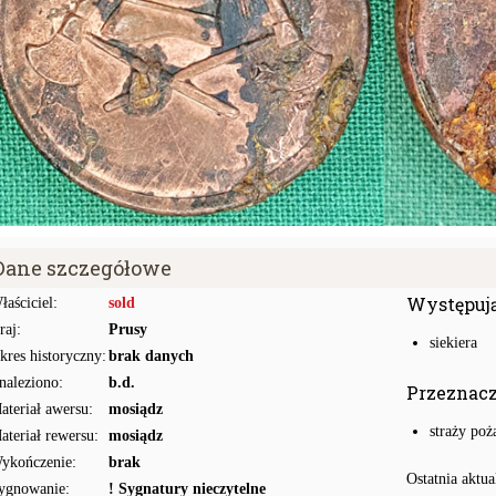
Dane szczegółowe
Występuj
łaściciel:
sold
raj:
Prusy
siekiera
kres historyczny:
brak danych
naleziono:
b.d.
Przeznac
ateriał awersu:
mosiądz
straży poż
ateriał rewersu:
mosiądz
ykończenie:
brak
Ostatnia aktua
ygnowanie:
! Sygnatury nieczytelne