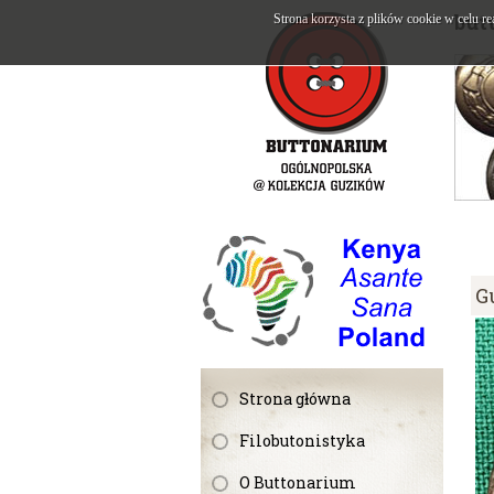
but
Strona korzysta z plików cookie w celu re
G
Strona główna
Filobutonistyka
O Buttonarium