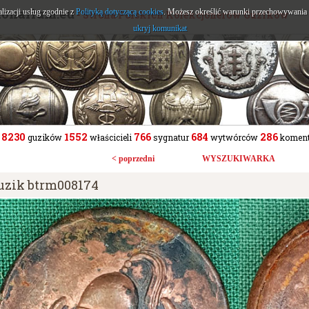
tonarium.eu
alizacji usług zgodnie z
Polityką dotyczącą cookies
. Możesz określić warunki przechowywania l
- Strona Polskich Kolekcjonerów Guzików
ukryj komunikat
8230
1552
766
684
286
guzików
właścicieli
sygnatur
wytwórców
koment
< poprzedni
WYSZUKIWARKA
uzik btrm008174