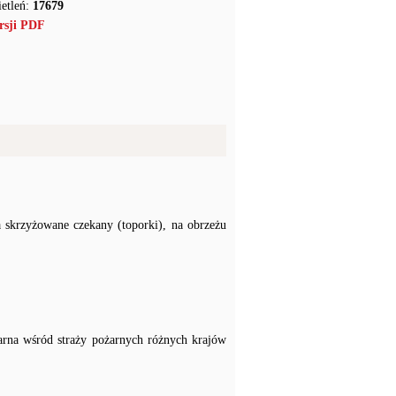
etleń:
17679
rsji PDF
 skrzyżowane czekany (toporki), na obrzeżu
arna wśród straży pożarnych różnych krajów