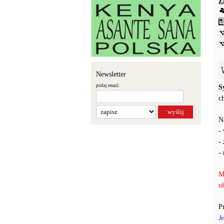
Ź
Newsletter
podaj email:
S
c
N
-
-
-
M
u
P
Je