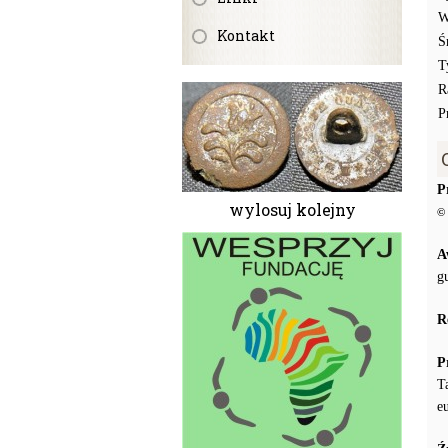
W
Kontakt
Ś
T
R
P
P
wylosuj kolejny
© 
A
g
R
P
T
e