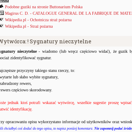
ródła
Podobne guziki na stronie Buttonarium Polska
Magirus C. D. - CATALOGUE GENERAL DE LA FABRIQUE DE MATER
Wikipedia.pl - Ochotnicza straż pożarna
Wikipedia.pl - Straż pożarna
Wytwórca: ! Sygnatury nieczytelne
ygnatury nieczytelne
- wiadomo (lub wręcz częściowo widać), że guzik by
hociaż zidentyfikować sygnatur.
ajczęstsze przyczyny takiego stanu rzeczy, to:
 wytarte lub słabo wybite sygnatury,
 zabrudzony rewers,
 rewers częściowo skorodowany.
oże jednak ktoś potrafi wskazać wytwórcę, wszelkie sugestie proszę wpis
łatwić identyfikację.
rzy opracowaniu opisu wykorzystano informacje od użytkowników oraz wniosk
śli chciałbyś coś dodać do tego opisu, to napisz poniżej komentarz.
Nie zapomnij podać źródeł