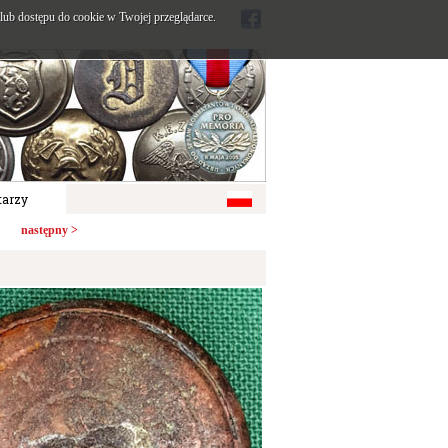
ub dostępu do cookie w Twojej przeglądarce.
arzy
następny >