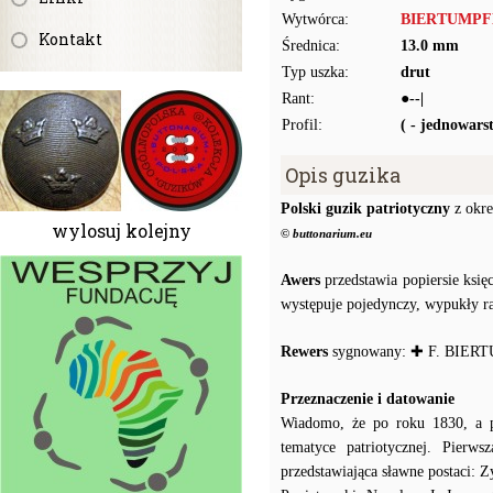
Wytwórca:
BIERTUMPFEL
Kontakt
Średnica:
13.0 mm
Typ uszka:
drut
Rant:
●--|
Profil:
( - jednowar
Opis guzika
Polski guzik patriotyczny
z okre
wylosuj kolejny
© buttonarium.eu
Awers
przedstawia popiersie księ
występuje pojedynczy, wypukły ra
Rewers
sygnowany: ✚ F. BIERTU
Przeznaczenie i datowanie
Wiadomo, że po roku 1830, a 
tematyce patriotycznej. Pierw
przedstawiająca sławne postaci: 