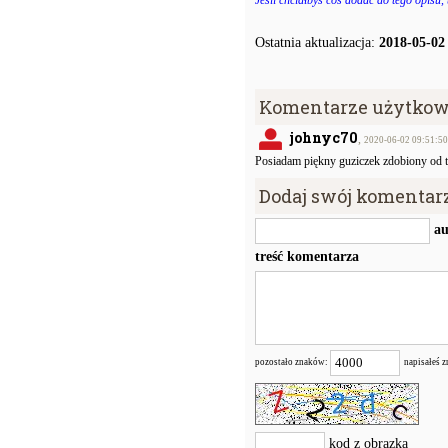
Jeśli chciałbyś coś dodać do tego opisu,
Ostatnia aktualizacja:
2018-05-02
Komentarze użytkow
johnyc70
,
2020-06-02 09:51:50
Posiadam piękny guziczek zdobiony od ty
Dodaj swój komentar
au
treść komentarza
pozostało znaków:
napisałeś 
kod z obrazka