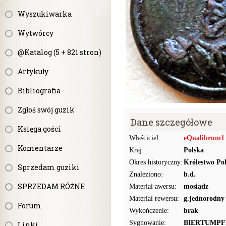
Wyszukiwarka
Wytwórcy
@Katalog (5 + 821 stron)
Artykuły
Bibliografia
Zgłoś swój guzik
Dane szczegółowe
Księga gości
Właściciel:
eQualibrum1
Komentarze
Kraj:
Polska
Okres historyczny:
Królestwo Pol
Sprzedam guziki
Znaleziono:
b.d.
SPRZEDAM RÓŻNE
Materiał awersu:
mosiądz
Materiał rewersu:
g.jednorodny
Forum
Wykończenie:
brak
Sygnowanie:
BIERTUMPF
Linki