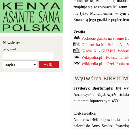
Poniatowski, Napoleon I, Joanna
znajduje się w zbiorach Muzeum 
nie tylko Munchheimer, w tym cz
Znane są jego guziki z popiersie
Źródła
Podobne guziki na stronie B
Newsletter
Dubrowska M., Sołtan A. - 
podaj email:
Gładki K. - GUZIKI. Wykaz p
Wikipedia.pl - Powstanie li
Wikipedia.pl - Józef Poniato
Wytwórca: BIERTUMP
Fryderyk Biertümpfel
był wyt
Herbowych i Wojskowych
istniał
numerem hipotecznym 460.
Ciekawostka
Numerowi 460 odpowiadała nieruch
należał do Anny Schütz. Prawdopo