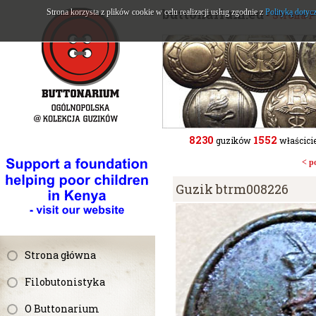
buttonarium.eu
Strona korzysta z plików cookie w celu realizacji usług zgodnie z
Polityką dotyc
- Strona 
8230
1552
guzików
właścicie
< p
Guzik btrm008226
Strona główna
Filobutonistyka
O Buttonarium