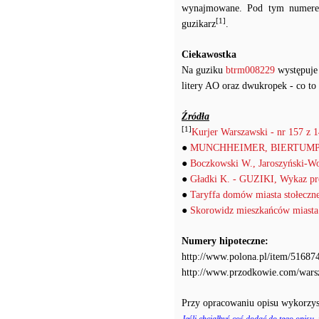
wynajmowane. Pod tym numerem
[1]
guzikarz
.
Ciekawostka
Na guziku
btrm008229
występuje 
litery AO oraz dwukropek - co to
Źródła
[1]
Kurjer Warszawski - nr 157 z 1
●
MUNCHHEIMER, BIERTUMPFEL
●
Boczkowski W., Jaroszyński-W
●
Gładki K. - GUZIKI, Wykaz pro
●
Taryffa domów miasta stołeczn
●
Skorowidz mieszkańców miasta
Numery hipoteczne:
http://www.polona.pl/item/516874
http://www.przodkowie.com/war
Przy opracowaniu opisu wykorzys