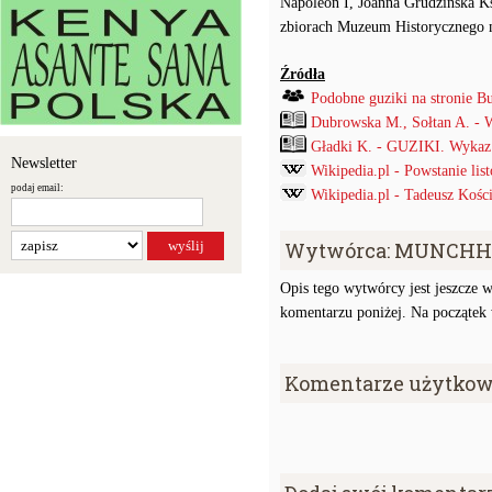
Napoleon I, Joanna Grudzińska Ks
zbiorach Muzeum Historycznego 
Źródła
Podobne guziki na stronie B
Dubrowska M., Sołtan A. - 
Gładki K. - GUZIKI. Wykaz p
Newsletter
Wikipedia.pl - Powstanie li
podaj email:
Wikipedia.pl - Tadeusz Kośc
Wytwórca: MUNCHH
Opis tego wytwórcy jest jeszcze w
komentarzu poniżej. Na początek w
Komentarze użytkow