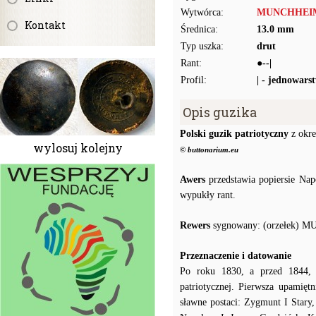
Wytwórca:
MUNCHHEI
Kontakt
Średnica:
13.0 mm
Typ uszka:
drut
Rant:
●--|
Profil:
| - jednowars
Opis guzika
Polski guzik patriotyczny
z okre
wylosuj kolejny
© buttonarium.eu
Awers
przedstawia popiersie Nap
wypukły rant.
Rewers
sygnowany: (orzełek)
Przeznaczenie i datowanie
Po roku 1830, a przed 1844, 
patriotycznej. Pierwsza upamięt
sławne postaci: Zygmunt I Stary,