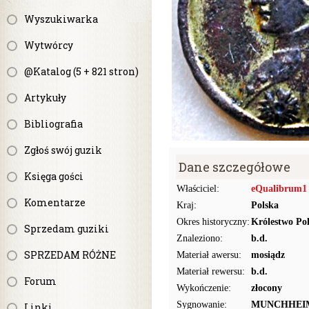
Wyszukiwarka
Wytwórcy
@Katalog (5 + 821 stron)
Artykuły
Bibliografia
Zgłoś swój guzik
Dane szczegółowe
Księga gości
Właściciel:
eQualibrum1
Komentarze
Kraj:
Polska
Okres historyczny:
Królestwo Pol
Sprzedam guziki
Znaleziono:
b.d.
SPRZEDAM RÓŻNE
Materiał awersu:
mosiądz
Materiał rewersu:
b.d.
Forum
Wykończenie:
złocony
Sygnowanie:
MUNCHHEI
Linki