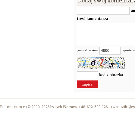
Dodaj swój komentar
au
treść komentarza
pozostało znaków:
napisałeś 
kod z obrazka
Buttonarium.eu © 2000-2026 by rwb Warsaw +48-602-508-126 -
rwbguziki@wp