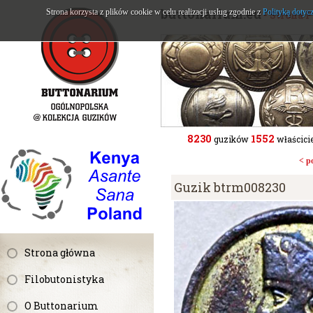
buttonarium.eu
Strona korzysta z plików cookie w celu realizacji usług zgodnie z
Polityką dotyc
- Strona 
8230
1552
guzików
właścicie
< p
Guzik btrm008230
Strona główna
Filobutonistyka
O Buttonarium