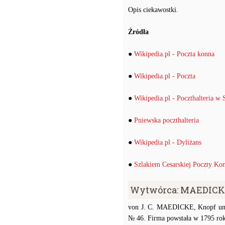
Opis ciekawostki.
Źródła
●
Wikipedia.pl - Poczta konna
●
Wikipedia.pl - Poczta
●
Wikipedia.pl - Poczthalteria w 
●
Pniewska poczthalteria
●
Wikipedia.pl - Dyliżans
●
Szlakiem Cesarskiej Poczty Ko
Wytwórca: MAEDICKE 
von J. C. MAEDICKE, Knopf und M
№ 46. Firma powstała w 1795 roku