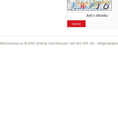
kod z obrazka
Buttonarium.eu © 2000-2026 by rwb Warsaw +48-602-508-126 -
rwbguziki@wp