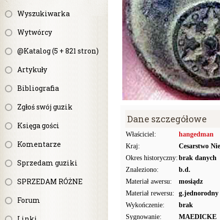
Wyszukiwarka
Wytwórcy
@Katalog (5 + 821 stron)
Artykuły
Bibliografia
Zgłoś swój guzik
Dane szczegółowe
Księga gości
Właściciel:
hangedman
Komentarze
Kraj:
Cesarstwo Ni
Okres historyczny:
brak danych
Sprzedam guziki
Znaleziono:
b.d.
SPRZEDAM RÓŻNE
Materiał awersu:
mosiądz
Materiał rewersu:
g.jednorodny
Forum
Wykończenie:
brak
Sygnowanie:
MAEDICKE
Linki