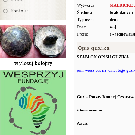
Wytwórca:
MAEDICKE J.
Kontakt
Średnica:
brak danych
Typ uszka:
drut
Rant:
●--|
Profil:
( - jednowar
Opis guzika
SZABLON OPISU GUZIKA
wylosuj kolejny
jeśli wiesz coś na temat tego guz
Guzik Poczty Konnej Cesarstwa
© buttonarium.eu
Awers