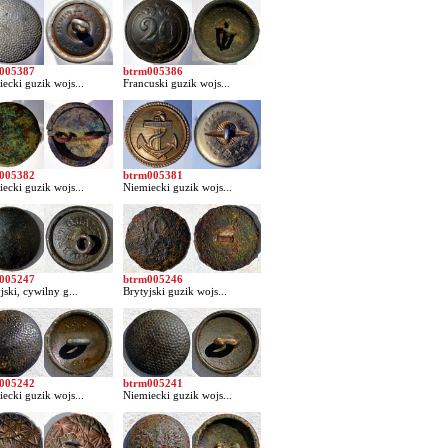
005387
btrm005386
ecki guzik wojs...
Francuski guzik wojs...
005382
btrm005381
ecki guzik wojs...
Niemiecki guzik wojs...
005247
btrm005246
jski, cywilny g...
Brytyjski guzik wojs...
005242
btrm005241
ecki guzik wojs...
Niemiecki guzik wojs...