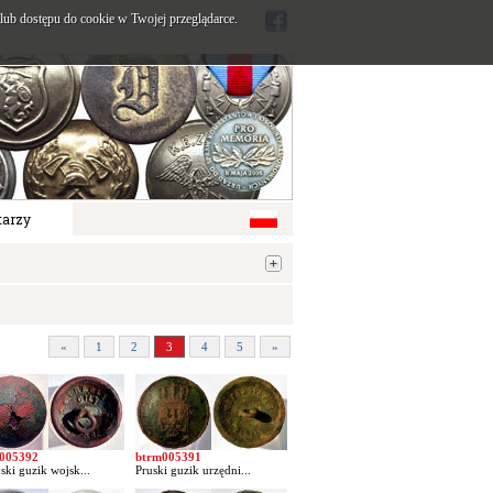
ub dostępu do cookie w Twojej przeglądarce.
arzy
«
1
2
3
4
5
»
005392
btrm005391
ski guzik wojsk...
Pruski guzik urzędni...