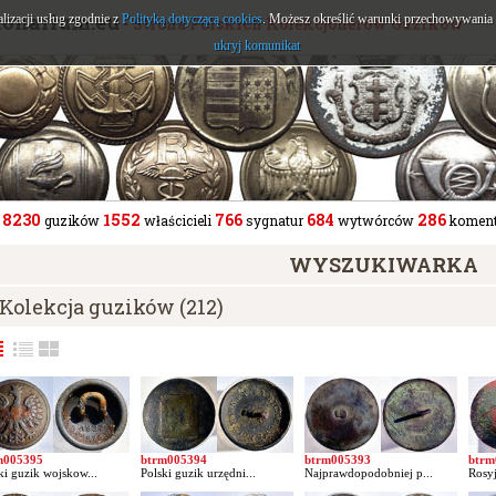
tonarium.eu
alizacji usług zgodnie z
Polityką dotyczącą cookies
. Możesz określić warunki przechowywania l
- Strona Polskich Kolekcjonerów Guzików
ukryj komunikat
8230
1552
766
684
286
guzików
właścicieli
sygnatur
wytwórców
koment
WYSZUKIWARKA
Kolekcja guzików (212)
m005395
btrm005394
btrm005393
btrm
ki guzik wojskow...
Polski guzik urzędni...
Najprawdopodobniej p...
Rosyj