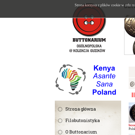
but
Strona korzysta z plików cookie w celu re
@
Strona główna
Filobutonistyka
btr
Pols
O Buttonarium