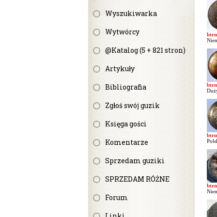
Wyszukiwarka
Wytwórcy
btr
Niem
@Katalog (5 + 821 stron)
Artykuły
btr
Bibliografia
Duży
Zgłoś swój guzik
Księga gości
btr
Komentarze
Pols
Sprzedam guziki
SPRZEDAM RÓŻNE
btr
Niem
Forum
Linki