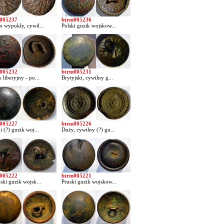
005237
btrm005236
 wypukły, cywil...
Polski guzik wojskow...
005232
btrm005231
 liberyjny - po...
Brytyjski, cywilny g...
005227
btrm005226
i (?) guzik woj...
Duży, cywilny (?) gu...
005222
btrm005221
ski guzik wojsk...
Pruski guzik wojskow...