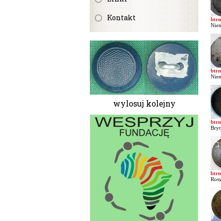
Kontakt
btr
Niem
btr
Niem
wylosuj kolejny
btr
Bryt
btr
Rosy