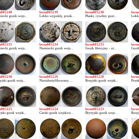
m005240
btrm005239
btrm005238
btrm
iecki guzik wojs...
Lekko wypukły, prusk...
Płaski, cywilny guzi...
Lekko
m005235
btrm005234
btrm005233
btrm
iecki guzik wojs...
Niemiecki guzik wojs...
Guzik liberyjny - ni...
Guzik
m005230
btrm005229
btrm005228
btrm
yjski guzik wojs...
Niezidentyfikowany, ...
Rosyjski guzik wojsk...
Prusk
m005225
btrm005224
btrm005223
btrm
jski guzik wojsk...
Carski guzik wojskow...
Brytyjski guzik wojs...
Rosyj