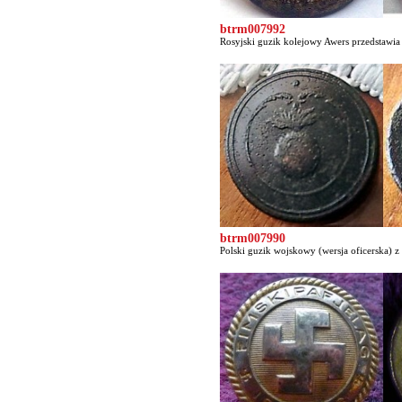
btrm007992
Rosyjski guzik kolejowy Awers przedstawia t
btrm007990
Polski guzik wojskowy (wersja oficerska) z 