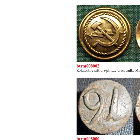
btrm008002
Radziecki guzik urzędniczy pracownika Min
btrm008000