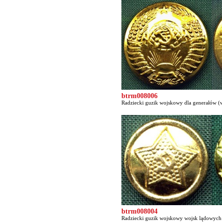
btrm008006
Radziecki guzik wojskowy dla generałów (w
btrm008004
Radziecki guzik wojskowy wojsk lądowych 