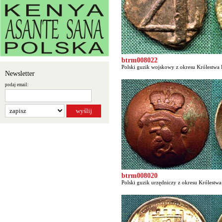
btrm008022
Polski guzik wojskowy z okresu Królestwa P
Newsletter
podaj email:
btrm008020
Polski guzik urzędniczy z okresu Królestwa