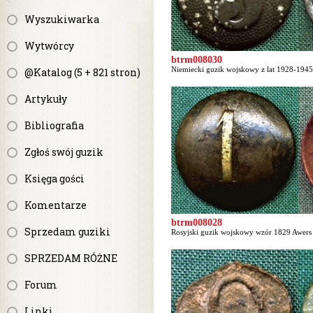
Wyszukiwarka
Wytwórcy
btrm008030
Niemiecki guzik wojskowy z lat 1928-1945 
@Katalog (5 + 821 stron)
Artykuły
Bibliografia
Zgłoś swój guzik
Księga gości
Komentarze
btrm008028
Sprzedam guziki
Rosyjski guzik wojskowy wzór 1829 Awers p
SPRZEDAM RÓŻNE
Forum
Linki