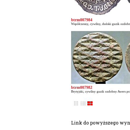
btrm007984
Współczesny, cywilny, duński guzik ozdobn
btrm007982
Brytyjski, cywilny guzik ozdobny Awers prz
Link do powyższego wy