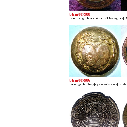
btrm007988
Islandzki guzik armatora linii żeglugowej. 
btrm007986
Polski guzik liberyjny - niewiadomej produk