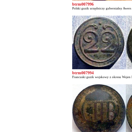
btrm007996
Polski guzik urzędniczy gubernialny Awers 
btrm007994
Francuski guzik wojskowy z okresu Wojen 