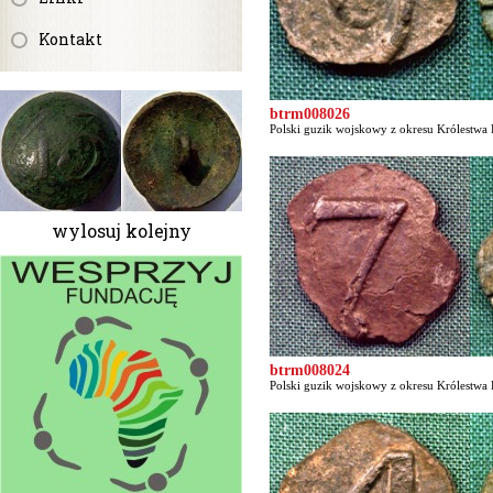
Kontakt
btrm008026
Polski guzik wojskowy z okresu Królestwa P
wylosuj kolejny
btrm008024
Polski guzik wojskowy z okresu Królestwa P