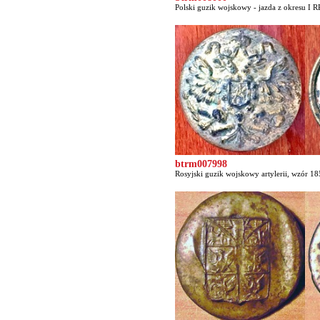
Polski guzik wojskowy - jazda z okresu I RP
btrm007998
Rosyjski guzik wojskowy artylerii, wzór 18