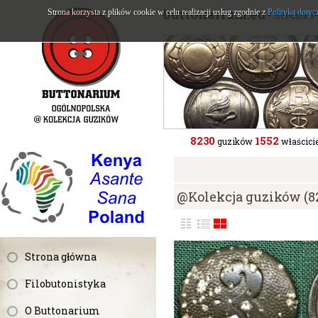
buttonarium.eu
Strona korzysta z plików cookie w celu realizacji usług zgodnie z
Polityką dotyc
- Strona 
8230
1552
guzików
właścicie
@Kolekcja guzików (8
Strona główna
Filobutonistyka
O Buttonarium