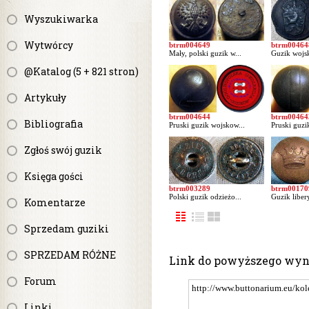
Wyszukiwarka
Wytwórcy
btrm004649
btrm00464
Mały, polski guzik w...
Guzik wojsk
@Katalog (5 + 821 stron)
Artykuły
btrm004644
btrm00464
Bibliografia
Pruski guzik wojskow...
Pruski guzi
Zgłoś swój guzik
Księga gości
btrm003289
btrm00170
Polski guzik odzieżo...
Guzik libery
Komentarze
Sprzedam guziki
SPRZEDAM RÓŻNE
Link do powyższego wy
Forum
Linki