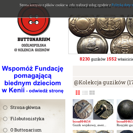
buttonarium.eu
Strona korzysta z plików cookie w celu realizacji usług zgodnie z
Polityką dotyc
- Strona 
8230
1552
guzików
właścicie
@Kolekcja guzików (1
Strona główna
Filobutonistyka
btrm004654
btrm00465
Guzik wojskowy, awer...
Rosyjski gu
O Buttonarium