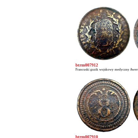
btrm007912
Francuski guzik wojskowy medyczny Awers p
btrm007910