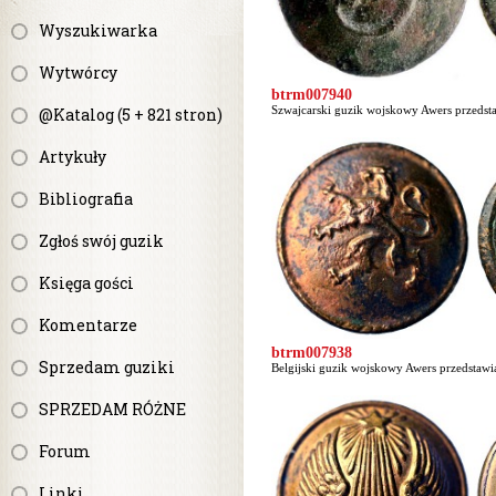
Wyszukiwarka
Wytwórcy
btrm007940
Szwajcarski guzik wojskowy Awers przedstaw
@Katalog (5 + 821 stron)
Artykuły
Bibliografia
Zgłoś swój guzik
Księga gości
Komentarze
btrm007938
Sprzedam guziki
Belgijski guzik wojskowy Awers przedstawia 
SPRZEDAM RÓŻNE
Forum
Linki