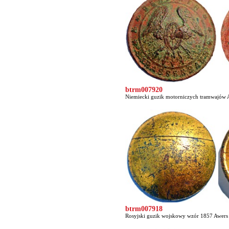
btrm007920
Niemiecki guzik motorniczych tramwajów Aw
btrm007918
Rosyjski guzik wojskowy wzór 1857 Awers c