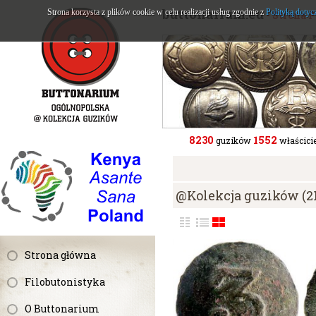
buttonarium.eu
Strona korzysta z plików cookie w celu realizacji usług zgodnie z
Polityką dotyc
- Strona 
8230
1552
guzików
właścicie
@Kolekcja guzików (2
Strona główna
Filobutonistyka
O Buttonarium