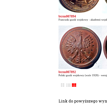
btrm007894
Francuski guzik wojskowy - akademii wojsk
btrm007892
Polski guzik wojskowy (wzór 1928) - wersja
Link do powyższego wy