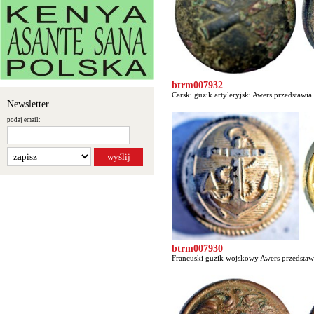
btrm007932
Carski guzik artyleryjski Awers przedstawia
Newsletter
podaj email:
btrm007930
Francuski guzik wojskowy Awers przedstawia