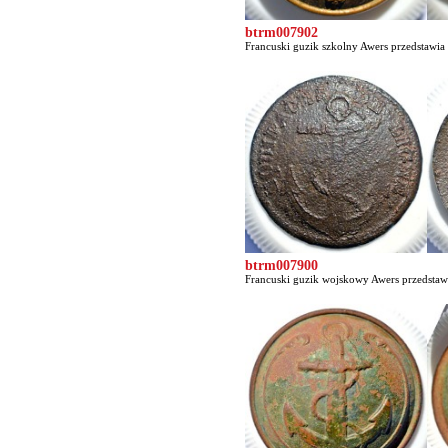
btrm007902
Francuski guzik szkolny Awers przedstawi
btrm007900
Francuski guzik wojskowy Awers przedstawia