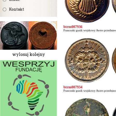
Kontakt
btrm007936
Francuski guzik wojskowy Awers przedstawi
wylosuj kolejny
btrm007934
Francuski guzik wojskowy Awers przedstaw