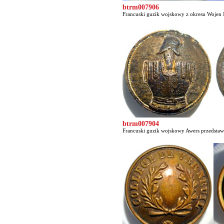
btrm007906
Francuski guzik wojskowy z okresu Wojen 
btrm007904
Francuski guzik wojskowy Awers przedstawia 