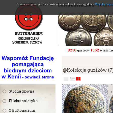
buttonarium.eu
Strona korzysta z plików cookie w celu realizacji usług zgodnie z
Polityką dotyc
- Strona 
8230
1552
guzików
właścicie
@Kolekcja guzików (7
Strona główna
Filobutonistyka
O Buttonarium