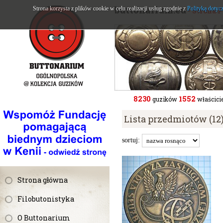
buttonarium.eu
Strona korzysta z plików cookie w celu realizacji usług zgodnie z
Polityką dotyc
- Strona 
8230
1552
guzików
właścicie
Lista przedmiotów (12
sortuj:
Strona główna
Filobutonistyka
O Buttonarium