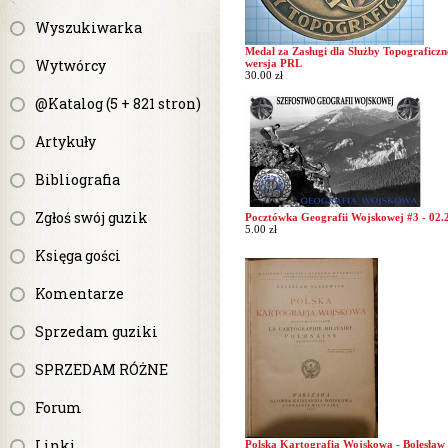
Wyszukiwarka
Medal za Zasługi dla Służby Topograficzn
Wytwórcy
wersja PRL
30.00 zł
@Katalog (5 + 821 stron)
Artykuły
Bibliografia
Zgłoś swój guzik
Pocztówka Geografii Wojskowej #3 - 02.
5.00 zł
Księga gości
Komentarze
Sprzedam guziki
SPRZEDAM RÓŻNE
Forum
Linki
Polska Kartografia Wojskowa - Bolesław