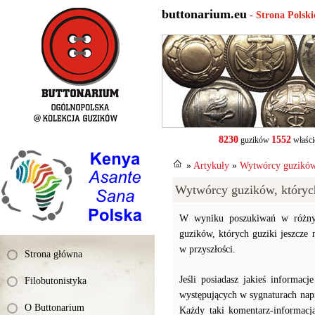
buttonarium.eu
- Strona Polsk
8230
1552
guzików
właści
»
Artykuły
»
Wytwórcy guzików,
Wytwórcy guzików, których
W wyniku poszukiwań w różnyc
guzików, których guziki jeszcze
w przyszłości.
Strona główna
Jeśli posiadasz jakieś informac
Filobutonistyka
występujących w sygnaturach napi
O Buttonarium
Każdy taki komentarz-informacja