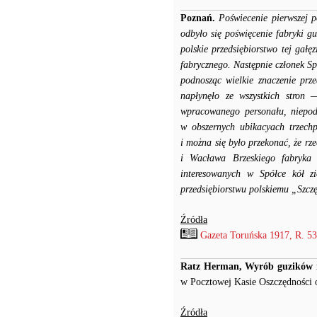
Poznań.
Poświecenie pierwszej 
odbyło się poświęcenie fabryki g
polskie przedsiębiorstwo tej gałę
fabrycznego. Następnie członek Sp
podnosząc wielkie znaczenie prze
napłynęło ze wszystkich stron
wpracowanego personału, niepodo
w obszernych ubikacyach trzechp
i można się było przekonać, że r
i Wacława Brzeskiego fabryka 
interesowanych w Spółce kół z
przedsiębiorstwu polskiemu „Szcz
Źródła
Gazeta Toruńska 1917, R. 53 
Ratz Herman, Wyrób guzików n
w Pocztowej Kasie Oszczędności 
Źródła