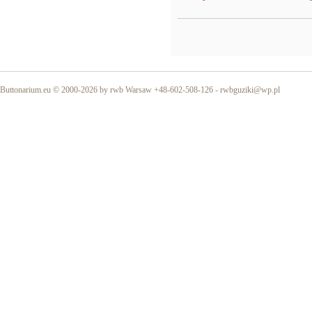
Buttonarium.eu © 2000-2026 by rwb Warsaw +48-602-508-126 -
rwbguziki@wp.pl