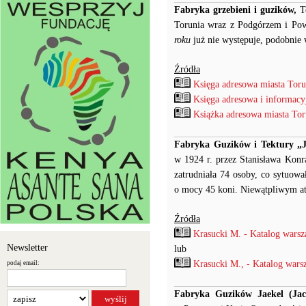
Fabryka grzebieni i guzików,
To
Torunia wraz z Podgórzem i Po
roku
już nie występuje, podobnie
Źródła
Księga adresowa miasta Toru
Księga adresowa i informacyj
Książka adresowa miasta Toru
Fabryka Guzików i Tektury „J
w 1924 r. przez Stanisława Konr
zatrudniała 74 osoby, co sytuowa
o mocy 45 koni. Niewątpliwym at
Źródła
Krasucki M. - Katalog warsz
Newsletter
lub
Krasucki M., - Katalog wars
podaj email:
Fabryka Guzików Jaekel (Jack