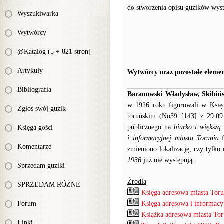
do stworzenia opisu guzików wys
Wyszukiwarka
Wytwórcy
@Katalog (5 + 821 stron)
Artykuły
Wytwórcy oraz pozostałe eleme
Bibliografia
Baranowski Władysław, Skibińsk
w 1926 roku figurowali w Księ
Zgłoś swój guzik
toruńskim (No39 [143] z 29.09.
publicznego na
biurko i większą
Księga gości
i informacyjnej miasta Torunia
f
Komentarze
zmieniono lokalizację, czy tylko
1936
już nie występują.
Sprzedam guziki
Źródła
SPRZEDAM RÓŻNE
Księga adresowa miasta Toru
Forum
Księga adresowa i informacyj
Książka adresowa miasta Toru
Linki