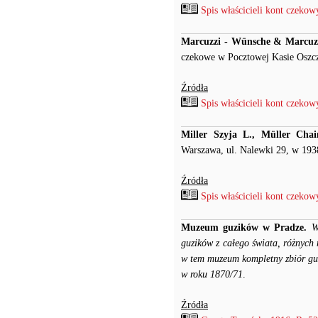
Spis właścicieli kont czeko
Marcuzzi - W
ünsche & Marcuz
czekowe w Pocztowej Kasie Oszc
Źródła
Spis właścicieli kont czeko
Miller Szyja L., Müller Ch
Warszawa, ul. Nalewki 29, w 193
Źródła
Spis właścicieli kont czeko
Muzeum guzików w Pradze.
W
guzików z całego świata, różnych
w tem muzeum kompletny zbiór guz
w roku 1870/71
.
Źródła