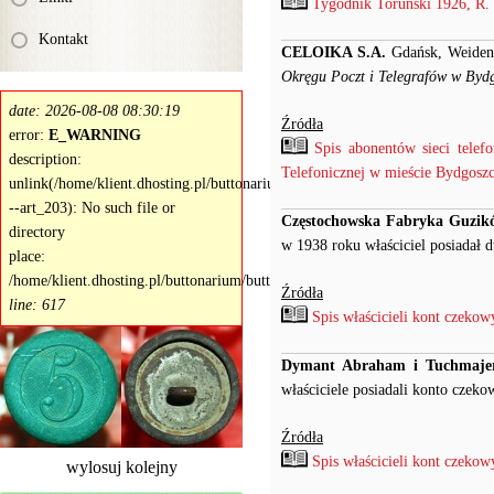
Tygodnik Toruński 1926, R. 3
Kontakt
CELOIKA S.A.
Gdańsk, Weideng
Okręgu Poczt i Telegrafów w Bydgo
date: 2026-08-08 08:30:19
Źródła
error:
E_WARNING
Spis abonentów sieci telef
description:
Telefonicznej w mieście Bydgoszcz
unlink(/home/klient.dhosting.pl/buttonarium/buttonarium.eu/public_html/tm
--art_203): No such file or
Częstochowska Fabryka Guzikó
directory
w 1938 roku właściciel posiadał
place:
/home/klient.dhosting.pl/buttonarium/buttonarium.eu/public_html/app/lib/ca
Źródła
line: 617
Spis właścicieli kont czeko
Dymant Abraham i Tuchmajer
właściciele posiadali konto czek
Źródła
Spis właścicieli kont czeko
wylosuj kolejny