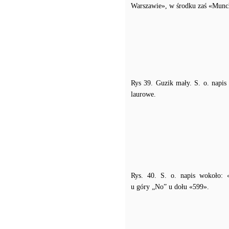
Warszawie», w środku zaś «Munch
Rys 39. Guzik mały. S. o. napis
laurowe.
Rys. 40. S. o. napis wokoło:
u góry „No” u dołu «599».