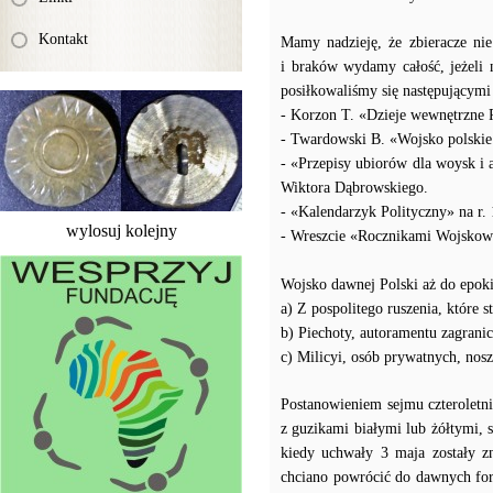
Kontakt
Mamy nadzieję, że zbieracze nie
i braków wydamy całość, jeżeli 
posiłkowaliśmy się następującymi
- Korzon T. «Dzieje wewnętrzne 
- Twardowski B. «Wojsko polskie 
- «Przepisy ubiorów dla woysk i
Wiktora Dąbrowskiego.
- «Kalendarzyk Polityczny» na r. 1
wylosuj kolejny
- Wreszcie «Rocznikami Wojsko
Wojsko dawnej Polski aż do epoki 
a) Z pospolitego ruszenia, które
b) Piechoty, autoramentu zagranic
c) Milicyi, osób prywatnych, nos
Postanowieniem sejmu czterolet
z guzikami białymi lub żółtymi, 
kiedy uchwały 3 maja zostały z
chciano powrócić do dawnych form