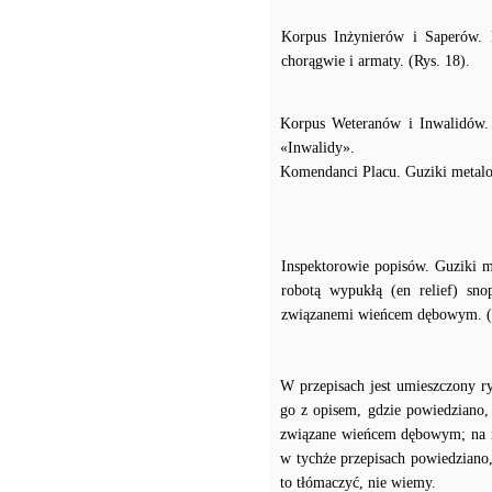
Korpus Inżynierów i Saperów.
chorągwie i armaty. (Rys. 18).
Korpus Weteranów i Inwalidów. 
«Inwalidy».
Komendanci Placu. Guziki metalo
Inspektorowie popisów. Guziki me
robotą wypukłą (en relief) sn
związanemi wieńcem dębowym. (R
W przepisach jest umieszczony r
go z opisem, gdzie powiedziano,
związane wieńcem dębowym; na ry
w tychże przepisach powiedziano, 
to tłómaczyć, nie wiemy.