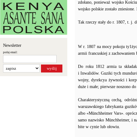
zdołano, ponieważ wojsko Kościu
wojsko polskie zostało zniesione.
Tak rzeczy stały do r. 1807, t. j
Newsletter
W r. 1807 na mocy pokoju ty1ży
podaj email:
armii francuskiej z zachowaniem
Do roku 1812 armia ta składała
i Inwalidów. Guziki tych munduró
wojny, dyrekcya żywności i korp
duże i małe; pierwsze noszono do 
Charakterystyczną cechą, odróżn
warszawskiego fabrykanta guzik
albo «Münchheimer Vars». oprócz 
samo nazwisko Münchheimer, i na 
bite w cynie lub ołowiu.