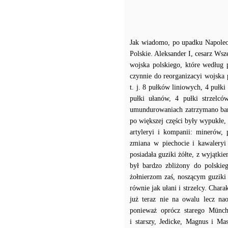
Jak wiadomo, po upadku Napoleo
Polskie. Aleksander I, cesarz Ws
wojska polskiego, które według 
czynnie do reorganizacyi wojska
t. j. 8 pułków liniowych, 4 pułk
pułki ułanów, 4 pułki strzelc
umundurowaniach zatrzymano barw
po większej części były wypukłe, 
artyleryi i kompanii: minerów, 
zmiana w piechocie i kawaleryi 
posiadała guziki żółte, z wyjątki
był bardzo zbliżony do polskie
żołnierzom zaś, noszącym guzik
równie jak ułani i strzelcy. Cha
już teraz nie na owalu lecz na
ponieważ oprócz starego Münc
i starszy, Jedicke, Magnus i Ma