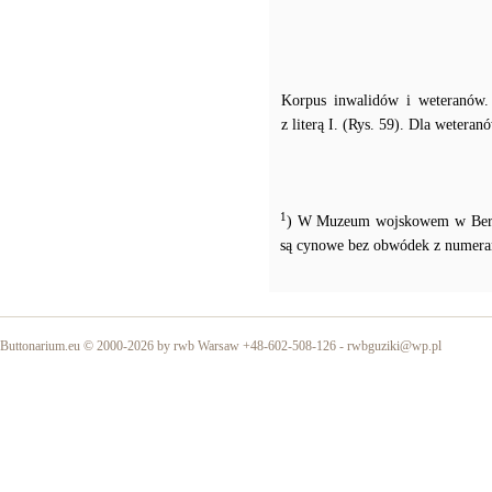
Korpus inwalidów i weteranów. 
z literą I. (Rys. 59). Dla weteran
1
) W Muzeum wojskowem w Berlini
są cynowe bez obwódek z numera
Buttonarium.eu © 2000-2026 by rwb Warsaw +48-602-508-126 -
rwbguziki@wp.pl