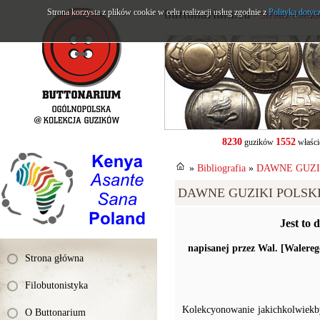
Strona korzysta z plików cookie w celu realizacji usług zgodnie z
buttonarium.eu
Polityką dotyc
- Strona Polsk
8230
1552
guzików
właści
»
Bibliografia
»
DAWNE GUZIKI
DAWNE GUZIKI POLSKIE -
Jest to 
napisanej przez Wal. [Waler
Strona główna
Filobutonistyka
Kolekcyonowanie jakichkolwiekby
O Buttonarium