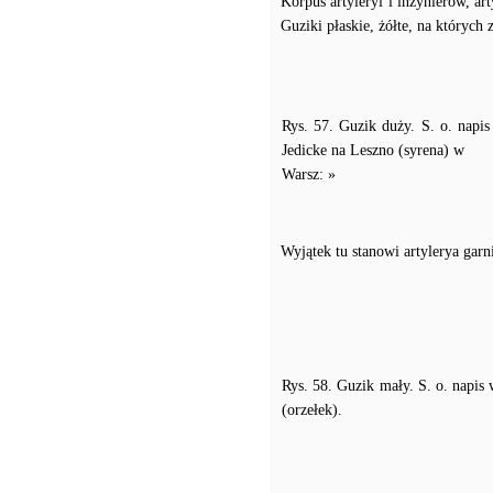
Korpus artyleryi i inżynierów, ar
Guziki płaskie, żółte, na których 
Rys. 57. Guzik duży. S. o. napis
Jedicke na Leszno (syrena) w
Warsz: »
Wyjątek tu stanowi artylerya garni
Rys. 58. Guzik mały. S. o. napi
(orzełek).