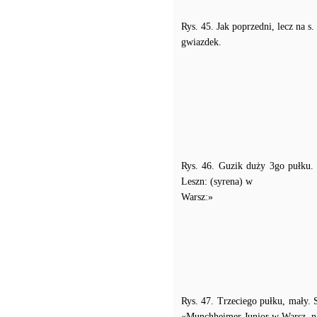
Rys. 45. Jak poprzedni, lecz na s
gwiazdek.
Rys. 46. Guzik duży 3go pułku. 
Leszn: (syrena) w
Warsz:»
Rys. 47. Trzeciego pułku, mały. 
«Munchheimer Junior w Warsz. n