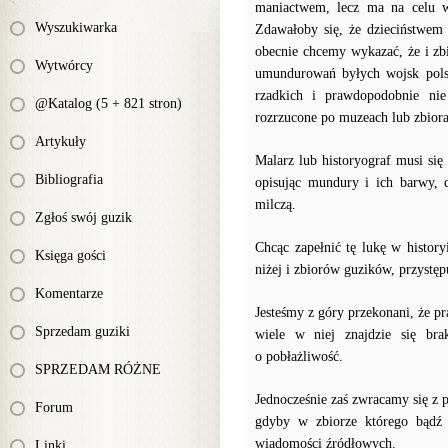
maniactwem, lecz ma na celu w
Wyszukiwarka
Zdawałoby się, że dzieciństwem
obecnie chcemy wykazać, że i zb
Wytwórcy
umundurowań byłych wojsk polsk
rzadkich i prawdopodobnie ni
@Katalog (5 + 821 stron)
rozrzucone po muzeach lub zbior
Artykuły
Malarz lub historyograf musi się
Bibliografia
opisując mundury i ich barwy, d
milczą.
Zgłoś swój guzik
Chcąc zapełnić tę lukę w histor
Księga gości
niżej i zbiorów guzików, przystęp
Komentarze
Jesteśmy z góry przekonani, że pr
Sprzedam guziki
wiele w niej znajdzie się bra
o pobłażliwość.
SPRZEDAM RÓŻNE
Jednocześnie zaś zwracamy się z
Forum
gdyby w zbiorze którego bądź zn
wiadomości źródłowych.
Linki