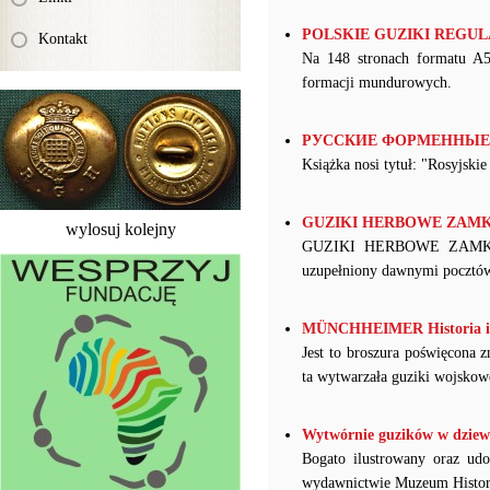
POLSKIE GUZIKI REGULAM
Kontakt
Na 148 stronach formatu A5 
formacji mundurowych.
РУССКИЕ ФОРМЕННЫЕ ПУГ
Książka nosi tytuł: "Rosyjskie
GUZIKI HERBOWE ZAMKI I 
wylosuj kolejny
GUZIKI HERBOWE ZAMKI I P
uzupełniony dawnymi pocztó
MÜNCHHEIMER Historia i Dz
Jest to broszura poświęcon
ta wytwarzała guziki wojskowe
Wytwórnie guzików w dziewi
Bogato ilustrowany oraz ud
wydawnictwie Muzeum Histor