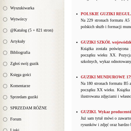
Wyszukiwarka
POLSKIE GUZIKI REGULAM
Wytwórcy
Na 229 stronach formatu A5 (
polskich służb i formacji mund
@Katalog (5 + 821 stron)
Artykuły
GUZIKI SZKÓŁ wojewódzkich
Książka
została
poświęcona g
Bibliografia
początku wieku XX. Pozycja 
szkolnych, wykaz odnotowanych
Zgłoś swój guzik
Księga gości
GUZIKI MUNDUROWE 1792-1
Na 180 stronach formatu B5 a
Komentarze
początku XX wieku. Książka z
ilustrowana zdjęciami i włas
Sprzedam guziki
SPRZEDAM RÓŻNE
GUZIKI. Wykaz producentów,
Już sam tytuł mówi o zawartoś
Forum
rysunków i zdjęć oraz bardzo 
Linki