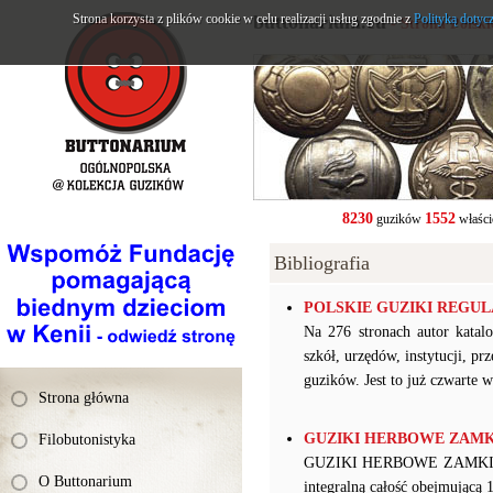
Strona korzysta z plików cookie w celu realizacji usług zgodnie z
buttonarium.eu
Polityką dotyc
- Strona Polsk
8230
1552
guzików
właści
Bibliografia
POLSKIE GUZIKI REGULAM
Na 276 stronach autor katalo
szkół, urzędów, instytucji, p
guzików. Jest to już czwarte w
Strona główna
GUZIKI HERBOWE ZAMKI I 
Filobutonistyka
GUZIKI HERBOWE ZAMKI I PAŁ
O Buttonarium
integralną całość obejmującą