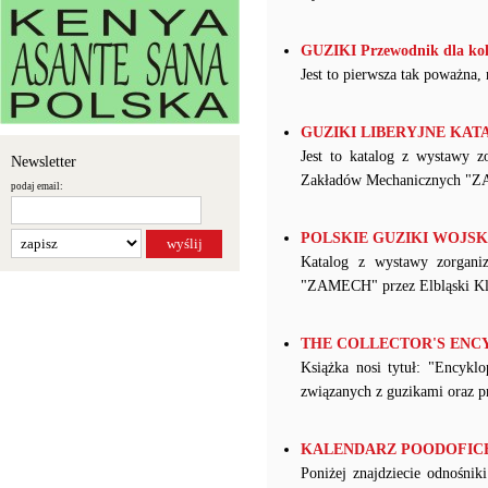
GUZIKI Przewodnik dla kol
Jest to pierwsza tak poważna,
GUZIKI LIBERYJNE KATAL
Jest to katalog z wystawy 
Newsletter
Zakładów Mechanicznych "ZA
podaj email:
POLSKIE GUZIKI WOJSKOW
Katalog z wystawy zorgan
"ZAMECH" przez Elbląski Klu
THE COLLECTOR'S ENCYCL
Książka nosi tytuł: "Encykl
związanych z guzikami oraz p
KALENDARZ POODOFICER
Poniżej znajdziecie odnośnik