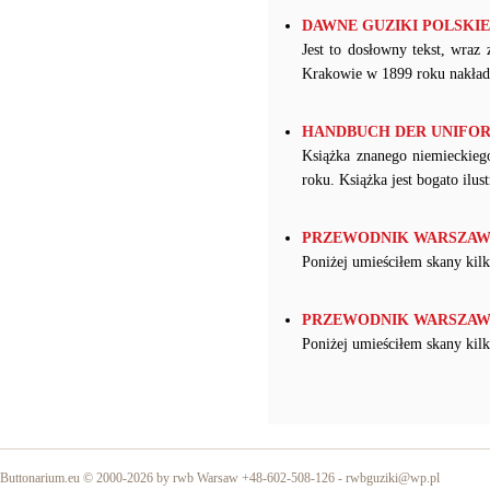
DAWNE GUZIKI POLSKIE - W
Jest to dosłowny tekst, wraz
Krakowie w 1899 roku nakła
HANDBUCH DER UNIFORMKU
Książka znanego niemieckieg
roku. Książka jest bogato ilu
PRZEWODNIK WARSZAWSK
Poniżej umieściłem skany kil
PRZEWODNIK WARSZAWSK
Poniżej umieściłem skany kil
Buttonarium.eu © 2000-2026 by rwb Warsaw +48-602-508-126 -
rwbguziki@wp.pl