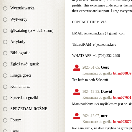
profits. This experience underscores the i
Wyszukiwarka
their expertise and support. I urge everyone
Wytwórcy
CONTACT THEM VIA
@Katalog (5 + 821 stron)
EMAIL:jetwebhackers @ gmail
.com
Artykuły
TELEGRAM: @jetwebhackers
Bibliografia
WHATSAPP: ‪+1 (704) 252‑2290‬
Zgłoś swój guzik
Gość
2025-01-05,
Komentarz do guzika
btrm000839
Księga gości
Ten herb to herb Saksonii
Komentarze
Dawid
2024-12-25,
Sprzedam guziki
Komentarz do guzika
btrm007651
Mam podobny i też myślałem że jest pruski
SPRZEDAM RÓŻNE
mec
2024-12-07,
Forum
Komentarz do guzika
btrm002870
taki sam guzik, na dole cyrylica na górze 
Linki