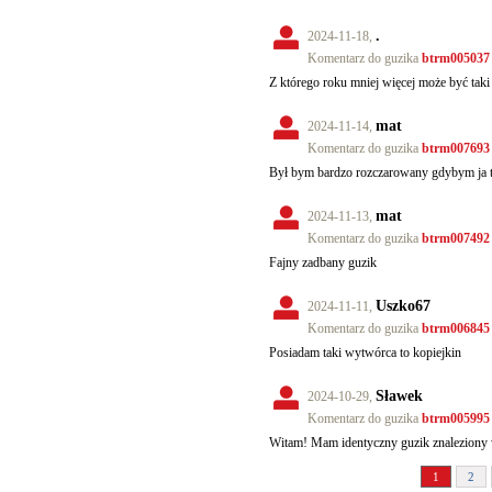
.
2024-11-18,
Komentarz do guzika
btrm005037
Z którego roku mniej więcej może być taki
mat
2024-11-14,
Komentarz do guzika
btrm007693
Był bym bardzo rozczarowany gdybym ja to
mat
2024-11-13,
Komentarz do guzika
btrm007492
Fajny zadbany guzik
Uszko67
2024-11-11,
Komentarz do guzika
btrm006845
Posiadam taki wytwórca to kopiejkin
Sławek
2024-10-29,
Komentarz do guzika
btrm005995
Witam! Mam identyczny guzik znaleziony 
1
2