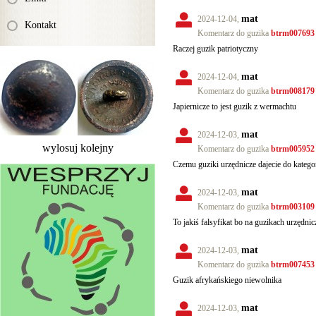
mat
2024-12-04,
Kontakt
Komentarz do guzika
btrm007693
Raczej guzik patriotyczny
mat
2024-12-04,
Komentarz do guzika
btrm008179
Japiernicze to jest guzik z wermachtu
mat
2024-12-03,
wylosuj kolejny
Komentarz do guzika
btrm005952
Czemu guziki urzędnicze dajecie do kateg
mat
2024-12-03,
Komentarz do guzika
btrm003109
To jakiś falsyfikat bo na guzikach urzędn
mat
2024-12-03,
Komentarz do guzika
btrm007453
Guzik afrykańskiego niewolnika
mat
2024-12-03,