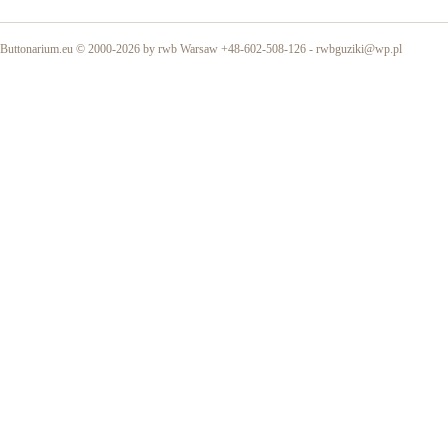
Buttonarium.eu © 2000-2026 by rwb Warsaw +48-602-508-126 -
rwbguziki@wp.pl