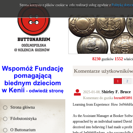
Strona korzysta z plików cookie w celu realizacji usług zgodnie z
buttonarium.eu
Polityką dotyc
- Strona Polsk
8230
1552
guzików
właści
Komentarze użytkowników
1
2
Shirley F. Bruce
2025-01-08,
Komentarz do guzika
btrm005891
Learning from Experience: How JetWebHa
Strona główna
As the Assistant Manager at Booker Softwar
Filobutonistyka
approached by an individual named David F
deceived into believing I had made a profit
O Buttonarium
help of JetWebHackers, who successfully t