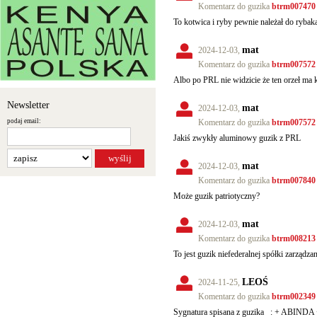
Komentarz do guzika
btrm007470
To kotwica i ryby pewnie należał do rybak
mat
2024-12-03,
Komentarz do guzika
btrm007572
Albo po PRL nie widzicie że ten orzeł ma
Newsletter
mat
2024-12-03,
podaj email:
Komentarz do guzika
btrm007572
Jakiś zwykły aluminowy guzik z PRL
mat
2024-12-03,
Komentarz do guzika
btrm007840
Może guzik patriotyczny?
mat
2024-12-03,
Komentarz do guzika
btrm008213
To jest guzik niefederalnej spółki zarządz
LEOŚ
2024-11-25,
Komentarz do guzika
btrm002349
Sygnatura spisana z guzika
: + ABINDA