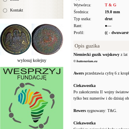
Wytwórca:
T & G
Kontakt
Średnica:
19.0 mm
Typ uszka:
drut
Rant:
●---
Profil:
(( - dwuwars
Opis guzika
Niemiecki guzik wojskowy
z lat
wylosuj kolejny
© buttonarium.eu
Awers
przedstawia cyfrę 6 z krop
Ciekawostka
Po zakończeniu II wojny świato
tylko bez numerów i do dzisiaj 
Rewers
sygnowany: T&G.
Ciekawostka