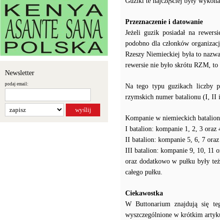
Guziki te najczęściej były wykon
Przeznaczenie i datowanie
Jeżeli guzik posiadał na rewer
podobno dla członków organizac
Rzeszy Niemieckiej była to nazw
rewersie nie było skrótu RZM, to
Newsletter
podaj email:
Na tego typu guzikach liczby 
rzymskich numer batalionu (I, II
Kompanie w niemieckich batalio
I batalion: kompanie 1, 2, 3 oraz
II batalion: kompanie 5, 6, 7 ora
III batalion: kompanie 9, 10, 11 
oraz dodatkowo w pułku były też
całego pułku.
Ciekawostka
W Buttonarium znajdują się te
wyszczególnione w krótkim artyk