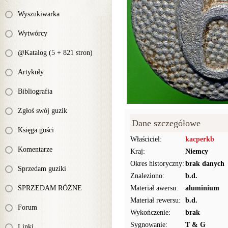
Wyszukiwarka
Wytwórcy
@Katalog (5 + 821 stron)
Artykuły
Bibliografia
Zgłoś swój guzik
Dane szczegółowe
Księga gości
Właściciel:
kacperkb
Komentarze
Kraj:
Niemcy
Okres historyczny:
brak danych
Sprzedam guziki
Znaleziono:
b.d.
SPRZEDAM RÓŻNE
Materiał awersu:
aluminium
Materiał rewersu:
b.d.
Forum
Wykończenie:
brak
Sygnowanie:
T & G
Linki