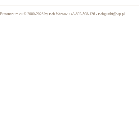
Buttonarium.eu © 2000-2026 by rwb Warsaw +48-602-508-126 -
rwbguziki@wp.pl