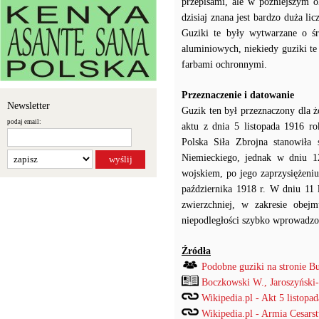
przepisami, ale w późniejszym 
dzisiaj znana jest bardzo duża l
Guziki te były wytwarzane o ś
aluminiowych, niekiedy guziki t
farbami ochronnymi.
Przeznaczenie i datowanie
Newsletter
Guzik ten był przeznaczony dla ż
podaj email:
aktu z dnia 5 listopada 1916 ro
Polska Siła Zbrojna stanowiła
Niemieckiego, jednak w dniu 12
wojskiem, po jego zaprzysiężeniu
października 1918 r. W dniu 11 
zwierzchniej, w zakresie obe
niepodległości szybko wprowadzo
Źródła
Podobne guziki na stronie B
Boczkowski W., Jaroszyński
Wikipedia.pl - Akt 5 listopad
Wikipedia.pl - Armia Cesars