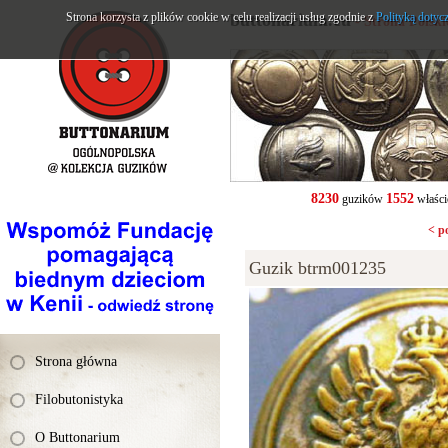
Strona korzysta z plików cookie w celu realizacji usług zgodnie z
buttonarium.eu
Polityką dotyc
- Strona Polsk
8230
1552
guzików
właści
< p
Guzik btrm001235
Strona główna
Filobutonistyka
O Buttonarium