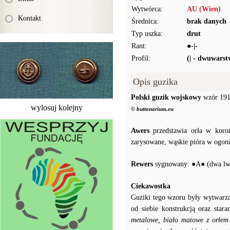
Wytwórca:
AU (Wien)
Kontakt
Średnica:
brak danych
Typ uszka:
drut
Rant:
●-|-
Profil:
(| - dwuwars
Opis guzika
Polski guzik wojskowy
wzór 1917
wylosuj kolejny
© buttonarium.eu
Awers
przedstawia orła w koron
zarysowane, wąskie pióra w ogoni
Rewers
sygnowany: ●A● (dwa lwy 
Ciekawostka
Guziki tego wzoru były wytwarzan
od siebie konstrukcją oraz sta
metalowe, biało matowe z orłem