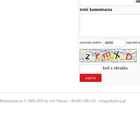
au
treść komentarza
pozostało znaków:
napisałeś 
kod z obrazka
Buttonarium.eu © 2000-2026 by rwb Warsaw +48-602-508-126 -
rwbguziki@wp.pl