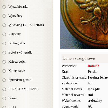
Wyszukiwarka
Wytwórcy
@Katalog (5 + 821 stron)
Artykuły
Bibliografia
Zgłoś swój guzik
Dane szczegółowe
Księga gości
Właściciel:
Rafal32
Komentarze
Kraj:
Polska
Okres historyczny:
I wojna świat
Sprzedam guziki
Znaleziono:
b.d.
SPRZEDAM RÓŻNE
Materiał awersu:
mosiądz
Materiał rewersu:
stal
Forum
Wykończenie:
srebrzony
Sygnowanie:
AU
Linki