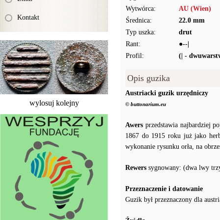
Wytwórca:
AU (Wien)
Kontakt
Średnica:
22.0 mm
Typ uszka:
drut
Rant:
●--|
Profil:
(| - dwuwars
Opis guzika
Austriacki guzik urzędniczy
wylosuj kolejny
© buttonarium.eu
Awers
przedstawia najbardziej po
1867 do 1915 roku już jako her
wykonanie rysunku orła, na obrze
Rewers
sygnowany: (dwa lwy trzy
Przeznaczenie i datowanie
Guzik był przeznaczony dla aust