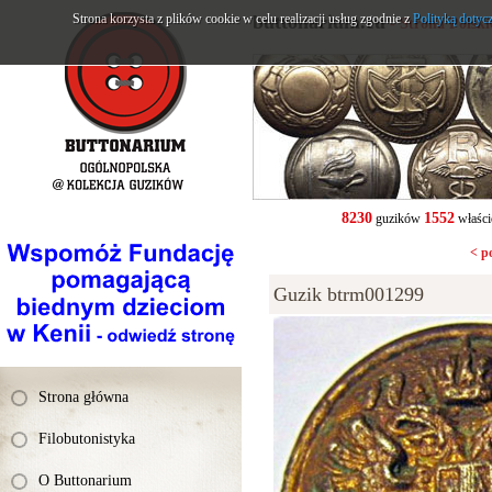
Strona korzysta z plików cookie w celu realizacji usług zgodnie z
buttonarium.eu
Polityką dotyc
- Strona Polsk
8230
1552
guzików
właści
< p
Guzik btrm001299
Strona główna
Filobutonistyka
O Buttonarium