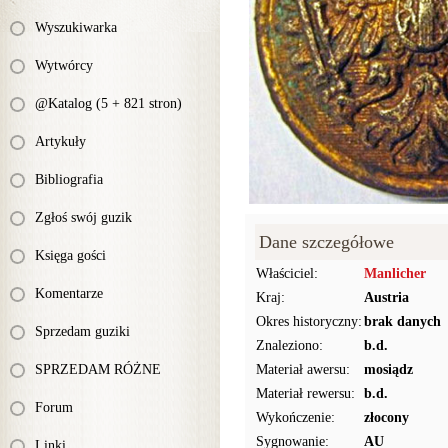
Wyszukiwarka
Wytwórcy
@Katalog (5 + 821 stron)
Artykuły
Bibliografia
Zgłoś swój guzik
Dane szczegółowe
Księga gości
Właściciel:
Manlicher
Komentarze
Kraj:
Austria
Okres historyczny:
brak danych
Sprzedam guziki
Znaleziono:
b.d.
SPRZEDAM RÓŻNE
Materiał awersu:
mosiądz
Materiał rewersu:
b.d.
Forum
Wykończenie:
złocony
Sygnowanie:
AU
Linki