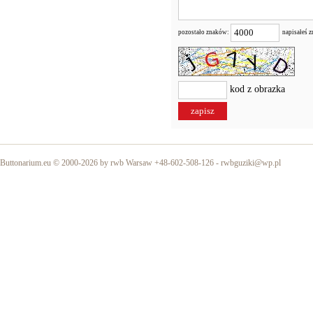
pozostało znaków:
napisałeś 
kod z obrazka
Buttonarium.eu © 2000-2026 by rwb Warsaw +48-602-508-126 -
rwbguziki@wp.pl