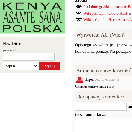
Źródła
Podobne guziki na stronie B
Wikipedia.pl - Godło Austrii
Wikipedia.pl - Herb Austro-
Wytwórca: AU (Wien)
Newsletter
Opis tego wytwórcy jest jeszcze w
podaj email:
komentarzu poniżej. Na początek w
Komentarze użytkownikó
Про
,
2022-01-05 15:26:48
Скільки коштує цьой гузік
Dodaj swój komentarz
au
treść komentarza