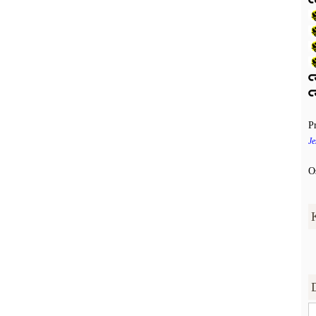
P
Je
O