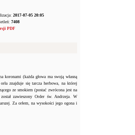
lizacja:
2017-07-05 20:05
etleń:
7408
rsji PDF
ema koronami (każda głowa ma swoją własną
orła znajduje się tarcza herbowa, na której
zącego ze smokiem (postać zwrócona jest na
j został zawieszony Order św. Andrzeja. W
narszej. Za orłem, na wysokości jego ogona i