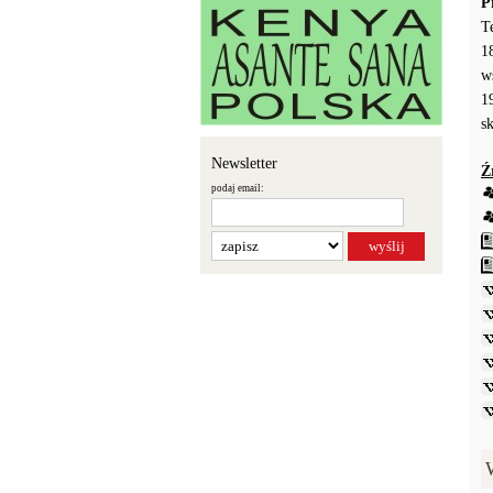
P
T
1
w
1
s
Newsletter
Ź
podaj email: