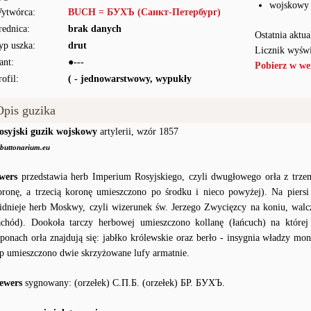
wojskowy
ytwórca:
BUCH = БУХЪ (Санкт-Петербург)
rednica:
brak danych
Ostatnia aktua
yp uszka:
drut
Licznik wyświ
ant:
●---
Pobierz w we
rofil:
( - jednowarstwowy, wypukły
Opis guzika
osyjski guzik wojskowy
artylerii, wzór 1857
buttonarium.eu
wers
przedstawia herb Imperium Rosyjskiego, czyli dwugłowego orła z trz
oronę, a trzecią koronę umieszczono po środku i nieco powyżej). Na piersi 
idnieje herb Moskwy, czyli wizerunek św. Jerzego Zwycięzcy na koniu, walc
achód). Dookoła tarczy herbowej umieszczono kollanę (łańcuch) na które
zponach orła znajdują się: jabłko królewskie oraz berło - insygnia władzy mo
ap umieszczono dwie skrzyżowane lufy armatnie.
ewers
sygnowany: (orzełek) С.П.Б. (orzełek) БР. БУХЪ.