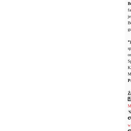
B
f
j
B
g
*
s
o
S
K
M
P
Ź
M
w