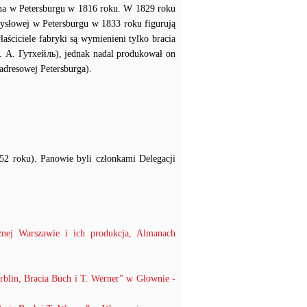
żona w Petersburgu w 1816 roku. W 1829 roku
ysłowej w Petersburgu w 1833 roku figurują
aściciele fabryki są wymienieni tylko bracia
. А. Гутхейль), jednak nadal produkował on
 adresowej Petersburga).
52 roku). Panowie byli członkami Delegacji
nej Warszawie i ich produkcja, Almanach
blin, Bracia Buch i T. Werner" w Głownie -