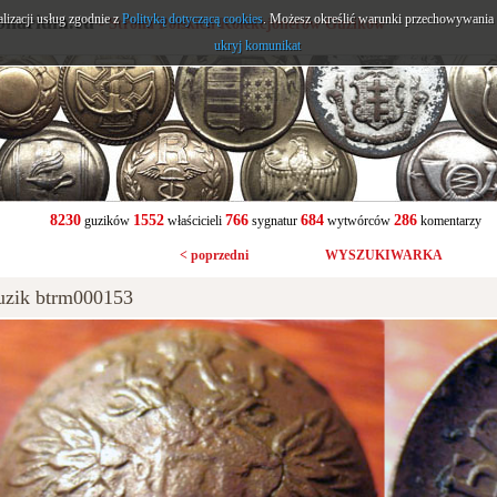
alizacji usług zgodnie z
onarium.eu
Polityką dotyczącą cookies
. Możesz określić warunki przechowywania l
- Strona Polskich Kolekcjonerów Guzików
ukryj komunikat
8230
1552
766
684
286
guzików
właścicieli
sygnatur
wytwórców
komentarzy
< poprzedni
WYSZUKIWARKA
uzik btrm000153