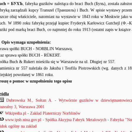
uch = БУХЪ
, fabryka guzików należąca do braci Buch (Бухъ), została zało
abryką zarządzali kupcy Transzel (Траншель) i Buch. W spisie wystawy przem
eszcze obaj właściciele, natomiast na wystawie w 1843 roku w Moskwie jako wł
uch. W 1890 roku fabrykę przejął kupiec Fryderyk Karłowicz Gutchejl (Ф.–К
uziki pod marką braci Buch, co najmniej do roku 1913 (ostatni zapis w książce
) Opis wymaga uzupełnienia:
prawa spółki BUCH - NORBLIN Warszawa,
raz sprawa spółki BUCH - RÜKERT.
półka Buch & Rukert mieściła się w Warszawie na ul. Długiej nr 557.
amienica nr 557 należała do Jakuba i Teofila Piotrowskich (wg. danych z 18
iejskiej powołanej w 1861 roku.
roszę o pomoc w uzupełnieniu tego opisu
ródła
Dubrowska M., Sołtan A. - Wytwórnie guzików w dziewiętnastowiecz
uzealny 3, Warszawa 2001
Wikipedia.pl - Zakład Platerniczy Norblinów
www.ipsb.nina.gov.pl - Spółka Akcyjna Fabryk Metalowych - Fabryka "Nor
idok ogólny na zakład