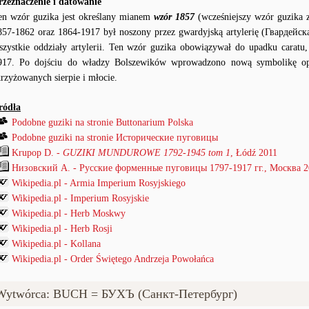
rzeznaczenie i datowanie
en wzór guzika jest określany mianem
wzór 1857
(wcześniejszy wzór guzika 
857-1862 oraz 1864-1917 był noszony przez gwardyjską artylerię (Гвардейск
szystkie oddziały artylerii. Ten wzór guzika obowiązywał do upadku caratu,
917. Po dojściu do władzy Bolszewików wprowadzono nową symbolikę opa
krzyżowanych sierpie i młocie.
ródła
Podobne guziki na stronie Buttonarium Polska
Podobne guziki na stronie Исторические пуговицы
Krupop D. -
GUZIKI MUNDUROWE 1792-1945 tom 1
, Łódź 2011
Низовский А. - Русские форменные пуговицы 1797-1917 гг., Mocква 
Wikipedia.pl - Armia Imperium Rosyjskiego
Wikipedia.pl - Imperium Rosyjskie
Wikipedia.pl - Herb Moskwy
Wikipedia.pl - Herb Rosji
Wikipedia.pl - Kollana
Wikipedia.pl - Order Świętego Andrzeja Powołańca
Wytwórca: BUCH = БУХЪ (Санкт-Петербург)