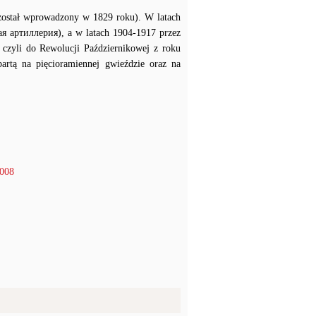
został wprowadzony w 1829 roku). W latach
ая артиллерия), a w latach 1904-1917 przez
 czyli do Rewolucji Październikowej z roku
rtą na pięcioramiennej gwieździe oraz na
2008