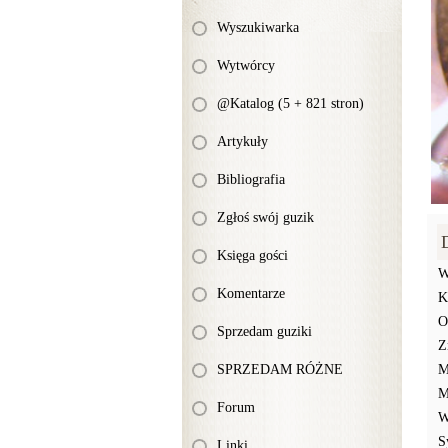
Wyszukiwarka
Wytwórcy
@Katalog (5 + 821 stron)
Artykuły
Bibliografia
Zgłoś swój guzik
Księga gości
W
Komentarze
K
O
Sprzedam guziki
Z
SPRZEDAM RÓŻNE
M
M
Forum
W
S
Linki