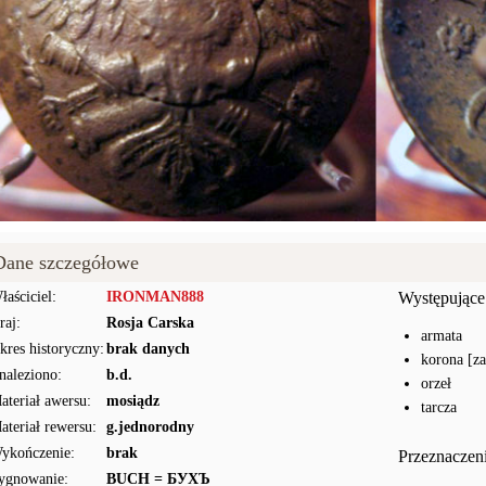
Dane szczegółowe
łaściciel:
IRONMAN888
Występujące
raj:
Rosja Carska
armata
kres historyczny:
brak danych
korona [z
naleziono:
b.d.
orzeł
ateriał awersu:
mosiądz
tarcza
ateriał rewersu:
g.jednorodny
ykończenie:
brak
Przeznaczen
ygnowanie:
BUCH = БУХЪ