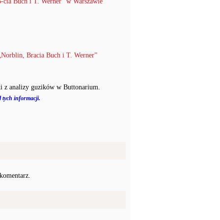
-cia Buch i T. Werner” w Warszawie
Norblin, Bracia Buch i T. Werner”
i z analizy guzików w Buttonarium.
 tych informacji.
 komentarz.