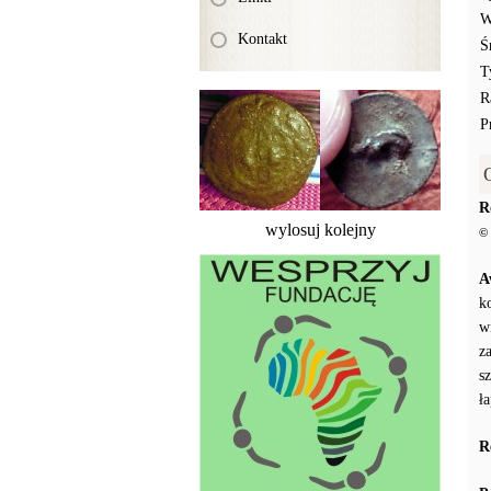
W
Kontakt
Ś
T
R
P
R
wylosuj kolejny
© 
A
k
w
z
s
ł
R