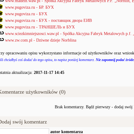
www.madein.waw.pl - Spółka Akcyjna Fabryk Metalowych P.F. „Norblin, B
www.pugoviza.ru - БР. БУХ
www.pugoviza.ru - БУХ
www.pugoviza.ru - БУХ - поставщик двора ЕИВ
www.pugoviza.ru - ТРАНШЕЛЬ и БУХ
www.sciezkimniejszosci.waw.pl - Spółka Akcyjna Fabryk Metalowych p.f. „
www.zw.com.pl - Dziwne dzieje Norblina
rzy opracowaniu opisu wykorzystano informacje od użytkowników oraz wniosk
śli chciałbyś coś dodać do tego opisu, to napisz poniżej komentarz.
Nie zapomnij podać źródeł
statnia aktualizacja:
2017-11-17 14:45
Komentarze użytkowników (0)
Brak komentarzy. Bądź pierwszy - dodaj swój
Dodaj swój komentarz
autor komentarza