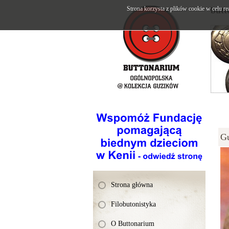
Strona korzysta z plików cookie w celu re
butt
G
Strona główna
Filobutonistyka
O Buttonarium