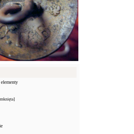
 elementy
amknięta]
ie