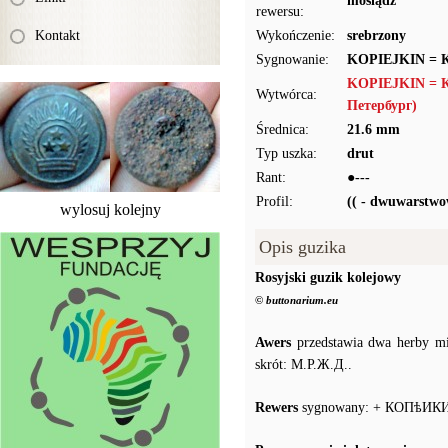
mosiądz
rewersu:
Kontakt
Wykończenie:
srebrzony
Sygnowanie:
KOPIEJKIN =
KOPIEJKIN = 
Wytwórca:
Петербург)
Średnica:
21.6 mm
Typ uszka:
drut
Rant:
●---
Profil:
(( - dwuwarstwo
wylosuj kolejny
Opis guzika
Rosyjski guzik kolejowy
© buttonarium.eu
Awers
przedstawia dwa herby mi
skrót: М.Р.Ж.Д..
Rewers
sygnowany: + КОПѣИК