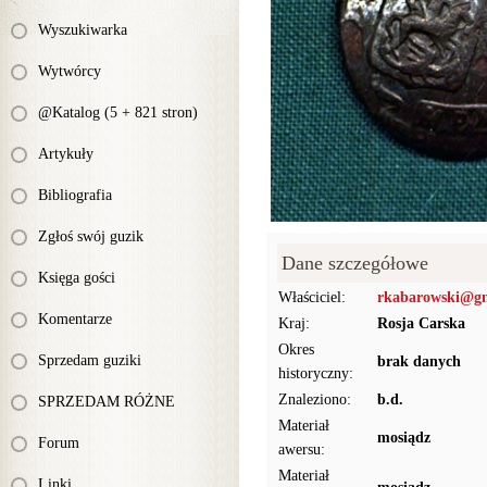
Wyszukiwarka
Wytwórcy
@Katalog (5 + 821 stron)
Artykuły
Bibliografia
Zgłoś swój guzik
Dane szczegółowe
Księga gości
Właściciel:
rkabarowski@g
Komentarze
Kraj:
Rosja Carska
Okres
Sprzedam guziki
brak danych
historyczny:
Znaleziono:
b.d.
SPRZEDAM RÓŻNE
Materiał
mosiądz
Forum
awersu:
Materiał
Linki