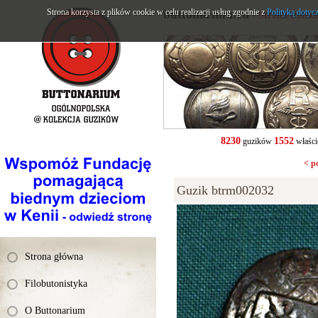
Strona korzysta z plików cookie w celu realizacji usług zgodnie z
buttonarium.eu
Polityką dotyc
- Strona Polsk
8230
1552
guzików
właści
< p
Guzik btrm002032
Strona główna
Filobutonistyka
O Buttonarium