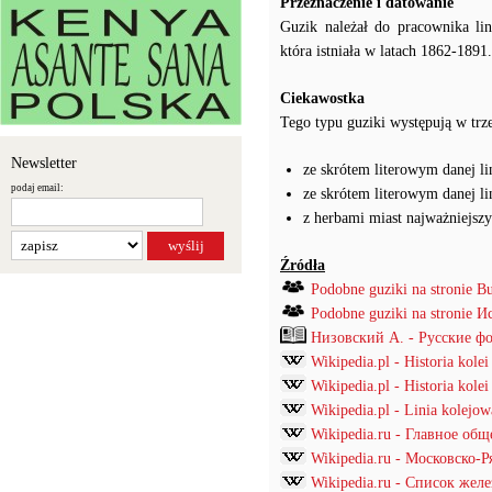
Przeznaczenie i datowanie
Guzik należał do pracownika li
która istniała w latach 1862-1891.
Ciekawostka
Tego typu guziki występują w trz
Newsletter
ze skrótem literowym danej li
podaj email:
ze skrótem literowym danej lin
z herbami miast najważniejszy
Źródła
Podobne guziki na stronie B
Podobne guziki na stronie
Низовский А. - Русские ф
Wikipedia.pl - Historia kolei
Wikipedia.pl - Historia kolei
Wikipedia.pl - Linia kolejow
Wikipedia.ru - Главное об
Wikipedia.ru - Московско-Р
Wikipedia.ru - Список же