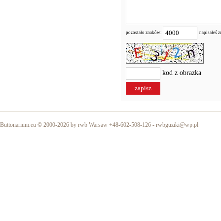
pozostało znaków:
napisałeś 
kod z obrazka
Buttonarium.eu © 2000-2026 by rwb Warsaw +48-602-508-126 -
rwbguziki@wp.pl