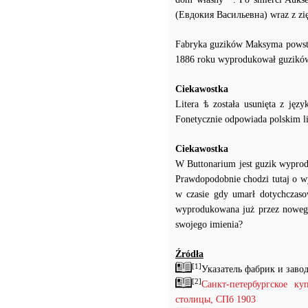
(Евдокия Васильевна) wraz z z
Fabryka guzików Maksyma powstał
1886 roku wyprodukował guzików z
Ciekawostka
Litera ѣ została usunięta z ję
Fonetycznie odpowiada polskim lit
Ciekawostka
W Buttonarium jest guzik wyprod
Prawdopodobnie chodzi tutaj o wy
w czasie gdy umarł dotychczasowy
wyprodukowana już przez nowego 
swojego imienia?
Źródła
[1]
Указатель фабрик и заво
[2]
Санкт-петербургское к
столицы, СПб 1903