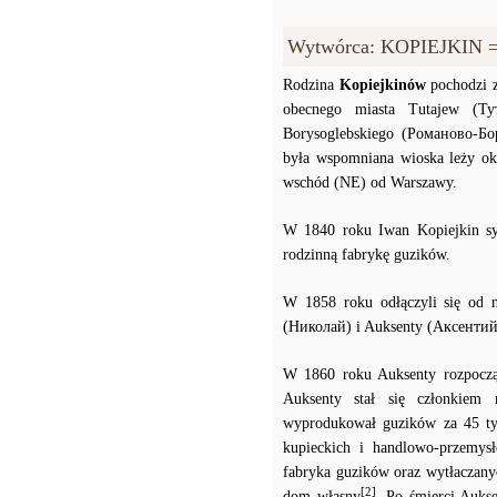
Wytwórca: KOPIEJKIN 
Rodzina
Kopiejkinów
pochodzi z
obecnego miasta Tutajew (Ту
Borysoglebskiego (Романово-Бо
była wspomniana wioska leży o
wschód (NE) od Warszawy.
W 1840 roku Iwan Kopiejkin s
rodzinną fabrykę guzików.
W 1858 roku odłączyli się od 
(Николай) i Auksenty (Аксентий
W 1860 roku Auksenty rozpoczą
Auksenty stał się członkiem 
wyprodukował guzików za 45 tys
kupieckich i handlowo-przemysło
fabryka guzików oraz wytłaczany
[2]
dom własny
. Po śmierci Auks