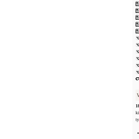
1
k
t