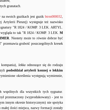
ziałów,
tych granatach.
 na swoich guzikach jest guzik
btrm000032
,
Artylerii Pieszej) występuje też nazwisko
sygnatury "R 1824 / KOMP. 3 LEK. ARTYL.
i wygląda to tak "R 1824 / KOMP. 3 LEK.
M
IMER
. Niestety może to równie dobrze być
 "M" przemawia grubość poszczególnych kresek
a, kompania),
lekka
odnoszące się do rodzaju
czyli
pododdział artylerii konnej o lekkim
 wymienione określenia występują wymiennie,
h wspólnych dla wszystkich tych sygnatur.
 był przeznaczony (wyprodukowany) - jest to
m innym okresie historycznym) nie spotyka
 małej ilości miejsca, nazwy formacji zostały