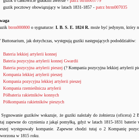
guzik o całkowicie gładkim awersie -
patrz btrm005779
guzik pocztowy obowiązujący w latach 1831-1857 -
patrz btrm007035
waga
uzik
btrm000800
o sygnaturze:
I. B. S. E. 1824 R.
może być jedynym, który ni
 Buttonarium, jak dotychczas, występują guziki następujących pododdziałów:
Bateria lekkiej artylerii konnej
Bateria pozycyjna artylerii konnej Gwardii
Bateria pozycyjna artylerii pieszej
(? Kompania pozycyjna lekkiej artylerii pi
Kompania lekkiej artylerii pieszej
Kompania pozycyjna lekkiej artylerii pieszej
Kompania rzemieślnicza artylerii
Półbateria rakietników konnych
Półkompania rakietników pieszych
Sygnowanie guzików wskazuje, że guziki należały do żołnierza (oficera) 2 Ba
utaj zapewne do czynienia z jakąś pomyłką, gdyż w latach 1815-1831 baterie w
ieszej występowały kompanie. Zapewne chodzi tutaj o 2 Kompanię pozycyjną
tworzona w 1815 roku.