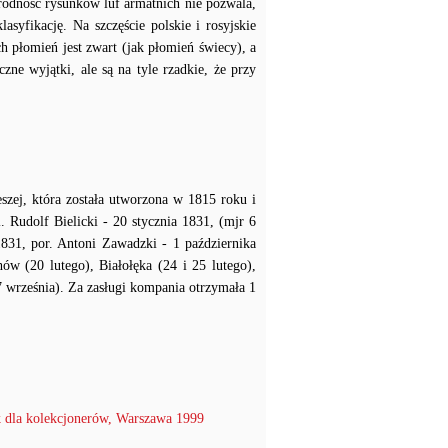
rodność rysunków luf armatnich nie pozwala,
asyfikację. Na szczęście polskie i rosyjskie
ch płomień jest zwart (jak płomień świecy), a
iczne wyjątki, ale są na tyle rzadkie, że przy
ieszej, która została utworzona w 1815 roku i
. Rudolf Bielicki - 20 stycznia 1831, (mjr 6
1831, por. Antoni Zawadzki - 1 października
ów (20 lutego), Białołęka (24 i 25 lutego),
7 września). Za zasługi kompania otrzymała 1
 dla kolekcjonerów, Warszawa 1999