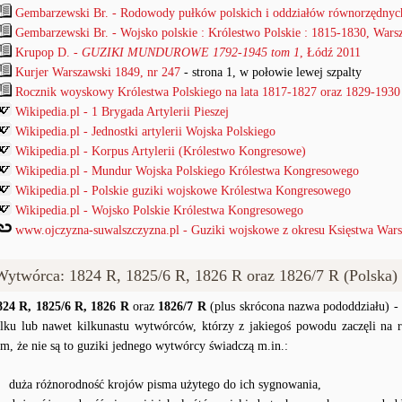
Gembarzewski Br. - Rodowody pułków polskich i oddziałów równorzędnyc
Gembarzewski Br. - Wojsko polskie : Królestwo Polskie : 1815-1830, War
Krupop D. -
GUZIKI MUNDUROWE 1792-1945 tom 1
, Łódź 2011
Kurjer Warszawski 1849, nr 247
- strona 1, w połowie lewej szpalty
Rocznik woyskowy Królestwa Polskiego na lata 1817-1827 oraz 1829-1930
Wikipedia.pl - 1 Brygada Artylerii Pieszej
Wikipedia.pl - Jednostki artylerii Wojska Polskiego
Wikipedia.pl - Korpus Artylerii (Królestwo Kongresowe)
Wikipedia.pl - Mundur Wojska Polskiego Królestwa Kongresowego
Wikipedia.pl - Polskie guziki wojskowe Królestwa Kongresowego
Wikipedia.pl - Wojsko Polskie Królestwa Kongresowego
www.ojczyzna-suwalszczyzna.pl - Guziki wojskowe z okresu Księstwa Wars
Wytwórca: 1824 R, 1825/6 R, 1826 R oraz 1826/7 R (Polska)
824 R, 1825/6 R, 1826 R
oraz
1826/7 R
(plus skrócona nazwa pododdziału) - 
ilku lub nawet kilkunastu wytwórców, którzy z jakiegoś powodu zaczęli na
ym, że nie są to guziki jednego wytwórcy świadczą m.in.:
duża różnorodność krojów pisma użytego do ich sygnowania,