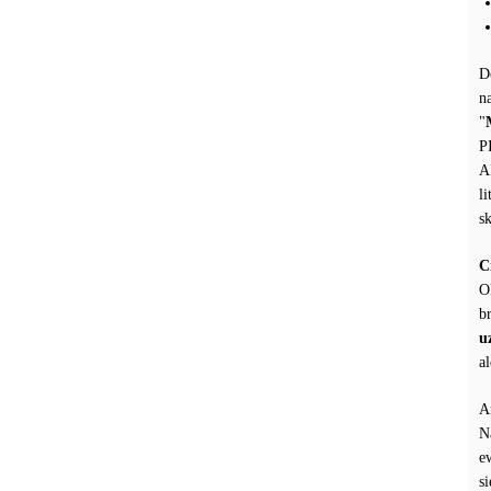
D
n
"
P
A
li
sk
C
O
b
u
a
A
N
e
s