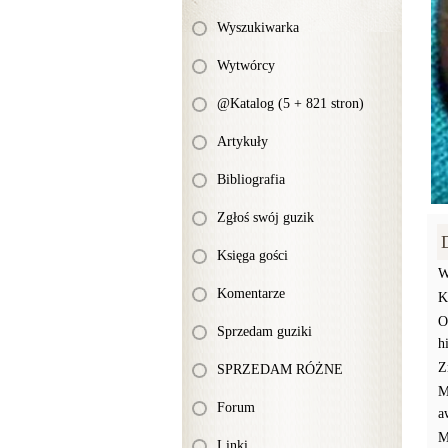
Wyszukiwarka
Wytwórcy
@Katalog (5 + 821 stron)
Artykuły
Bibliografia
Zgłoś swój guzik
Księga gości
W
Komentarze
K
O
Sprzedam guziki
h
Z
SPRZEDAM RÓŻNE
M
Forum
a
M
Linki