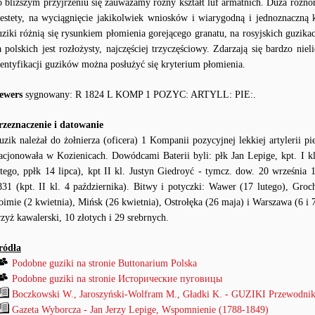
o bliższym przyjrzeniu się zauważamy różny kształt luf armatnich. Duża różno
iestety, na wyciągnięcie jakikolwiek wniosków i wiarygodną i jednoznaczną kl
uziki różnią się rysunkiem płomienia gorejącego granatu, na rosyjskich guzika
a polskich jest rozłożysty, najczęściej trzyczęściowy. Zdarzają się bardzo niel
dentyfikacji guzików można posłużyć się kryterium płomienia.
ewers
sygnowany: R 1824 L KOMP 1 POZYC: ARTYLL: PIE:.
rzeznaczenie i datowanie
uzik należał do żołnierza (oficera) 1 Kompanii pozycyjnej lekkiej artylerii p
tacjonowała w Kozienicach. Dowódcami Baterii byli: płk Jan Lepige, kpt. I kl
utego, ppłk 14 lipca), kpt II kl. Justyn Giedroyć - tymcz. dow. 20 września 
831 (kpt. II kl. 4 października). Bitwy i potyczki: Wawer (17 lutego), Groch
oimie (2 kwietnia), Mińsk (26 kwietnia), Ostrołęka (26 maja) i Warszawa (6 i 
rzyż kawalerski, 10 złotych i 29 srebrnych.
ródła
Podobne guziki na stronie Buttonarium Polska
Podobne guziki na stronie Исторические пуговицы
Boczkowski W., Jaroszyński-Wolfram M., Gładki K. - GUZIKI Przewodnik
Gazeta Wyborcza - Jan Jerzy Lepige, Wspomnienie (1788-1849)