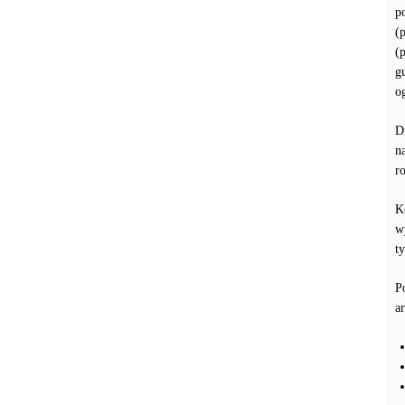
p
(
(
g
o
D
n
r
K
w
t
P
a