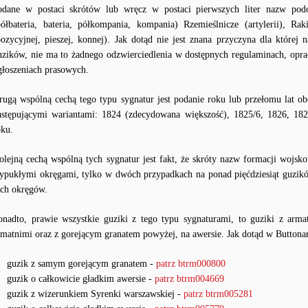
odane w postaci skrótów lub wręcz w postaci pierwszych liter nazw podo
półbateria, bateria, półkompania, kompania) Rzemieślnicze (artylerii), Rak
pozycyjnej, pieszej, konnej). Jak dotąd nie jest znana przyczyna dla które
uzików, nie ma to żadnego odzwierciedlenia w dostępnych regulaminach, opra
głoszeniach prasowych.
rugą wspólną cechą tego typu sygnatur jest podanie roku lub przełomu lat o
astępującymi wariantami: 1824 (zdecydowana większość), 1825/6, 1826, 182
oku.
olejną cechą wspólną tych sygnatur jest fakt, że skróty nazw formacji woj
ypukłymi okręgami, tylko w dwóch przypadkach na ponad pięćdziesiąt guzików
ych okręgów.
onadto, prawie wszystkie guziki z tego typu sygnaturami, to guziki z arm
rmatnimi oraz z gorejącym granatem powyżej, na awersie. Jak dotąd w Buttona
guzik z samym gorejącym granatem -
patrz btrm000800
guzik o całkowicie gładkim awersie -
patrz btrm004669
guzik z wizerunkiem Syrenki warszawskiej -
patrz btrm005281