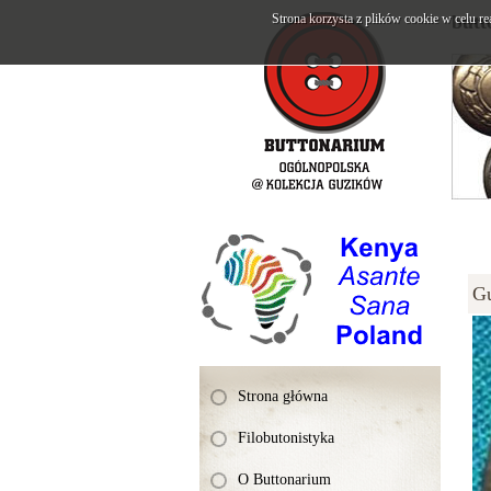
Strona korzysta z plików cookie w celu re
butt
G
Strona główna
Filobutonistyka
O Buttonarium