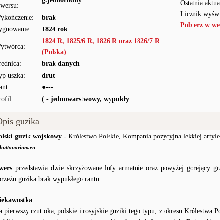
g.jednorodny
Ostatnia aktua
ewersu:
Licznik wyświ
ykończenie:
brak
Pobierz w we
ygnowanie:
1824 rok
1824 R, 1825/6 R, 1826 R oraz 1826/7 R
ytwórca:
(Polska)
rednica:
brak danych
yp uszka:
drut
ant:
●---
rofil:
( - jednowarstwowy, wypukły
Opis guzika
olski guzik wojskowy
- Królestwo Polskie, Kompania pozycyjna lekkiej artyler
buttonarium.eu
wers
przedstawia dwie skrzyżowane lufy armatnie oraz powyżej gorejący gra
brzeżu guzika brak wypukłego rantu.
iekawostka
a pierwszy rzut oka, polskie i rosyjskie guziki tego typu, z okresu Królestwa P