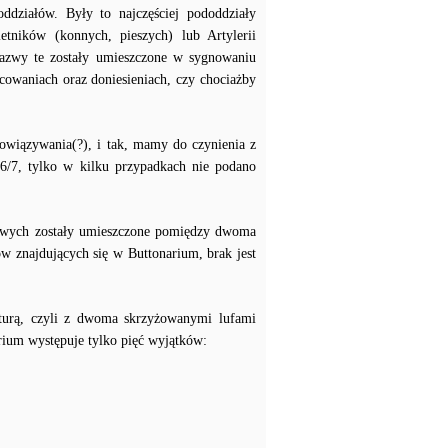
ddziałów. Były to najczęściej pododdziały
ietników (konnych, pieszych) lub Artylerii
j nazwy te zostały umieszczone w sygnowaniu
cowaniach oraz doniesieniach, czy chociażby
bowiązywania(?), i tak, mamy do czynienia z
6/7, tylko w kilku przypadkach nie podano
skowych zostały umieszczone pomiędzy dwoma
 znajdujących się w Buttonarium, brak jest
aturą, czyli z dwoma skrzyżowanymi lufami
rium występuje tylko pięć wyjątków: