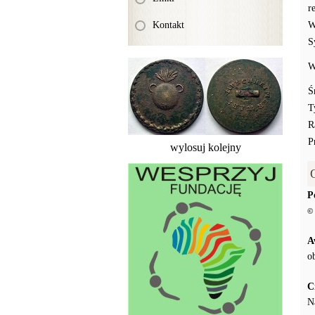
r
Kontakt
W
S
W
Ś
T
R
P
wylosuj kolejny
P
© 
A
o
C
N