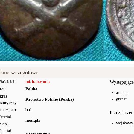
Dane szczegółowe
łaściciel:
michalochnio
Występujące
raj:
Polska
armata
kres
granat
Królestwo Polskie (Polska)
istoryczny:
naleziono:
b.d.
Przeznaczen
ateriał
mosiądz
wojskowy
wersu:
ateriał