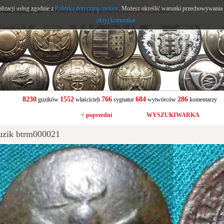
alizacji usług zgodnie z
onarium.eu
Polityką dotyczącą cookies
. Możesz określić warunki przechowywania l
- Strona Polskich Kolekcjonerów Guzików
ukryj komunikat
8230
1552
766
684
286
guzików
właścicieli
sygnatur
wytwórców
komentarzy
< poprzedni
WYSZUKIWARKA
uzik btrm000021