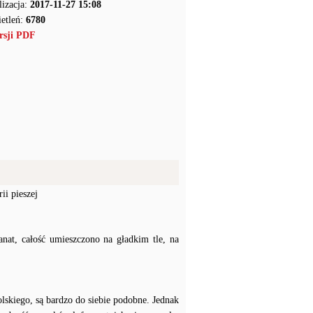
lizacja:
2017-11-27 15:08
etleń:
6780
rsji PDF
ii pieszej
nat, całość umieszczono na gładkim tle, na
olskiego, są bardzo do siebie podobne. Jednak