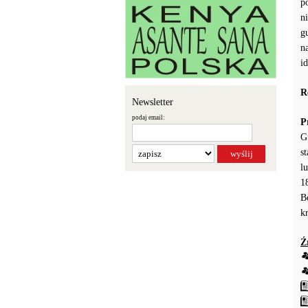
p
n
g
n
i
R
Newsletter
podaj email:
P
G
s
l
1
B
k
Ź