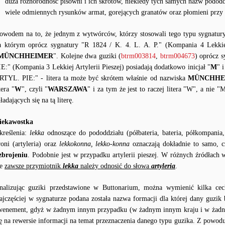
duża różnorodność pisowni i ich skrótów, niekiedy tych samych nazw pododd
wiele odmiennych rysunków armat, gorejących granatów oraz płomieni przy 
owodem na to, że jednym z wytwórców, którzy stosowali tego typu sygnatury
a którym oprócz sygnatury "R 1824 / K. 4. L. A. P." (Kompania 4 Lekkiej 
MÜNCHHEIMER
". Kolejne dwa guziki (
btrm003814
,
btrm004673
) oprócz 
IE:" (Kompania 3 Lekkiej Artylerii Pieszej) posiadają dodatkowo inicjał "
M
" 
RTYL. PIE:" - litera ta może być skrótem właśnie od nazwiska
MÜNCHHE
tera "
W
", czyli "
WARSZAWA
" i za tym że jest to raczej litera "W", a nie
ładających się na tą literę.
iekawostka
kreślenia:
lekka
odnoszące do pododdziału (półbateria, bateria, półkompani
roni (artyleria) oraz
lekkokonna, lekko-konna
oznaczają dokładnie to samo, 
zbrojeniu
. Podobnie jest w przypadku artylerii pieszej. W różnych źródłach
le
zawsze przymiotnik
lekka
należy odnosić do słowa
artyleria
.
nalizując guziki przedstawione w Buttonarium, można wymienić kilka cec
ajczęściej w sygnaturze podana została nazwa formacji dla której dany guzik
wenement, gdyż w żadnym innym przypadku (w żadnym innym kraju i w żadny
ię na rewersie informacji na temat przeznaczenia danego typu guzika. Z powodu