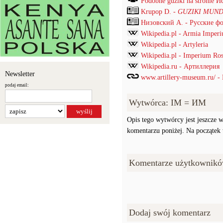
Podobne guziki na stronie
Krupop D. -
GUZIKI MUND
Низовский А. - Русские ф
Wikipedia.pl - Armia Imper
Wikipedia.pl - Artyleria
Wikipedia.pl - Imperium Ros
Wikipedia.ru - Артиллерия
Newsletter
www.artillery-museum.ru/ 
podaj email:
Wytwórca: IM = ИМ
Opis tego wytwórcy jest jeszcze w
komentarzu poniżej. Na początek w
Komentarze użytkownikó
Dodaj swój komentarz