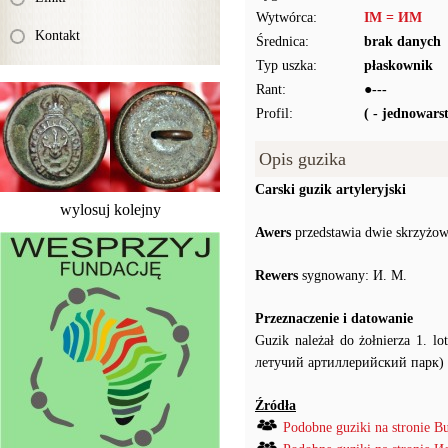
Wytwórca:
IM = ИМ
Kontakt
Średnica:
brak danych
Typ uszka:
płaskownik
Rant:
●---
Profil:
( - jednowar
Opis guzika
Carski guzik artyleryjski
wylosuj kolejny
Awers
przedstawia dwie skrzyżowa
Rewers
sygnowany: И. М.
Przeznaczenie i datowanie
Guzik należał do żołnierza 1. l
летучий артиллерийский парк) i
Źródła
Podobne guziki na stronie B