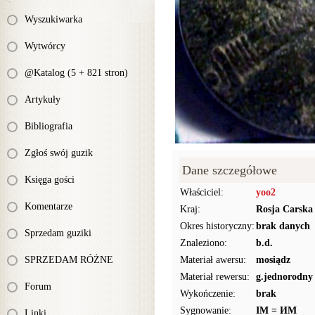
Wyszukiwarka
Wytwórcy
@Katalog (5 + 821 stron)
Artykuły
Bibliografia
Zgłoś swój guzik
Dane szczegółowe
Księga gości
Właściciel:
yoo2
Komentarze
Kraj:
Rosja Carska
Okres historyczny:
brak danych
Sprzedam guziki
Znaleziono:
b.d.
SPRZEDAM RÓŻNE
Materiał awersu:
mosiądz
Materiał rewersu:
g.jednorodny
Forum
Wykończenie:
brak
Sygnowanie:
IM = ИМ
Linki