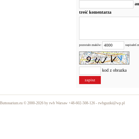
au
treść komentarza
pozostało znaków:
napisałeś 
kod z obrazka
Buttonarium.eu © 2000-2026 by rwb Warsaw +48-602-508-126 -
rwbguziki@wp.pl