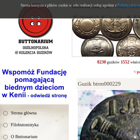
Strona korzysta z plików cookie w celu realizacji usług zgodnie z
buttonarium.eu
Polityką dotyc
- Strona Polsk
8230
1552
guzików
właści
< p
Guzik btrm000229
Strona główna
Filobutonistyka
O Buttonarium