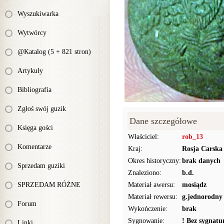
Wyszukiwarka
Wytwórcy
@Katalog (5 + 821 stron)
Artykuły
Bibliografia
Zgłoś swój guzik
Dane szczegółowe
Księga gości
Właściciel:
rob_13
Komentarze
Kraj:
Rosja Carska
Okres historyczny:
brak danych
Sprzedam guziki
Znaleziono:
b.d.
SPRZEDAM RÓŻNE
Materiał awersu:
mosiądz
Materiał rewersu:
g.jednorodny
Forum
Wykończenie:
brak
Sygnowanie:
! Bez sygnat
Linki