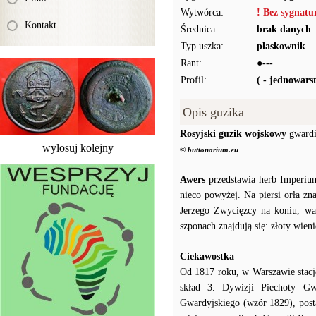
Wytwórca:
! Bez sygnat
Kontakt
Średnica:
brak danych
Typ uszka:
płaskownik
Rant:
●---
Profil:
( - jednowar
Opis guzika
Rosyjski guzik wojskowy
gwardi
wylosuj kolejny
© buttonarium.eu
Awers
przedstawia herb Imperium
nieco powyżej. Na piersi orła zn
Jerzego Zwycięzcy na koniu, wa
szponach znajdują się: złoty wien
Ciekawostka
Od 1817 roku, w Warszawie stac
skład 3. Dywizji Piechoty Gw
Gwardyjskiego (wzór 1829), posta