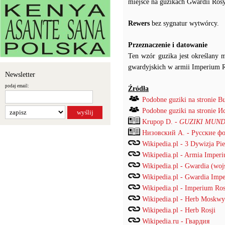
miejsce na guzikach Gwardii Rosy
Rewers
bez sygnatur wytwórcy.
Przeznaczenie i datowanie
Ten wzór guzika jest określany
gwardyjskich w armii Imperium R
Newsletter
podaj email:
Źródła
Podobne guziki na stronie B
Podobne guziki na stronie
Krupop D. -
GUZIKI MUND
Низовский А. - Русские ф
Wikipedia.pl - 3 Dywizja Pi
Wikipedia.pl - Armia Imper
Wikipedia.pl - Gwardia (woj
Wikipedia.pl - Gwardia Imp
Wikipedia.pl - Imperium Ros
Wikipedia.pl - Herb Moskwy
Wikipedia.pl - Herb Rosji
Wikipedia.ru - Гвардия