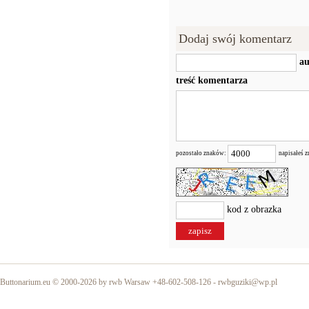
Dodaj swój komentarz
au
treść komentarza
pozostało znaków:
napisałeś 
kod z obrazka
Buttonarium.eu © 2000-2026 by rwb Warsaw +48-602-508-126 -
rwbguziki@wp.pl