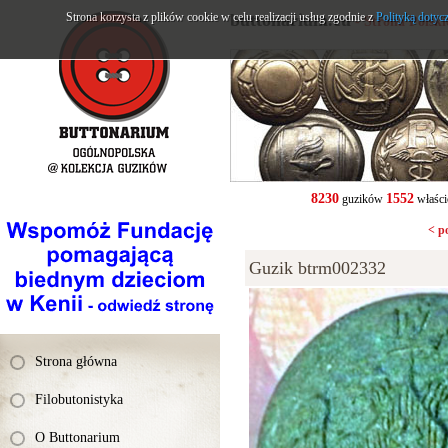
Strona korzysta z plików cookie w celu realizacji usług zgodnie z
buttonarium.eu
Polityką dotyc
- Strona Polsk
8230
1552
guzików
właści
< p
Guzik btrm002332
Strona główna
Filobutonistyka
O Buttonarium