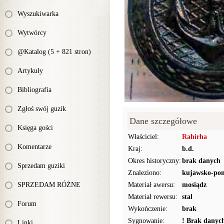
Wyszukiwarka
Wytwórcy
@Katalog (5 + 821 stron)
Artykuły
Bibliografia
Zgłoś swój guzik
Dane szczegółowe
Księga gości
Właściciel:
Rahirha
Komentarze
Kraj:
b.d.
Okres historyczny:
brak danych
Sprzedam guziki
Znaleziono:
kujawsko-pom
SPRZEDAM RÓŻNE
Materiał awersu:
mosiądz
Materiał rewersu:
stal
Forum
Wykończenie:
brak
Sygnowanie:
! Brak danyc
Linki