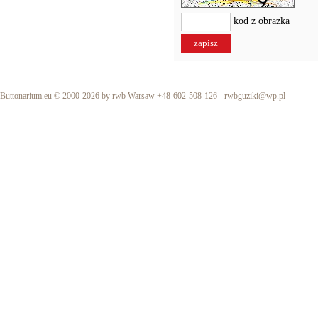
kod z obrazka
Buttonarium.eu © 2000-2026 by rwb Warsaw +48-602-508-126 -
rwbguziki@wp.pl