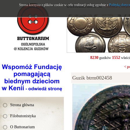
Strona korzysta z plików cookie w celu realizacji usług zgodnie z
buttonarium.eu
Polityką dotyc
- Strona Polsk
8230
1552
guzików
właści
< p
Guzik btrm002458
Strona główna
Filobutonistyka
O Buttonarium