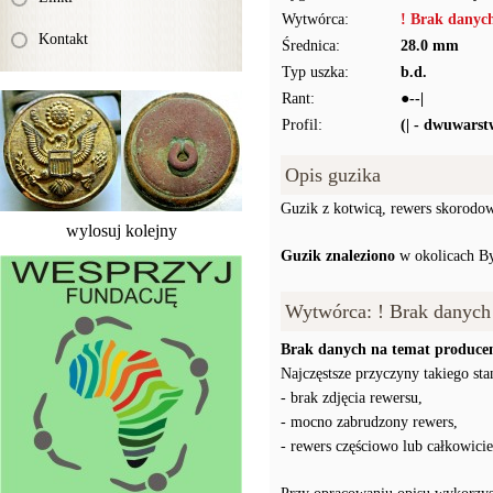
Wytwórca:
! Brak danyc
Kontakt
Średnica:
28.0 mm
Typ uszka:
b.d.
Rant:
●--|
Profil:
(| - dwuwars
Opis guzika
Guzik z kotwicą, rewers skorodo
wylosuj kolejny
Guzik znaleziono
w okolicach B
Wytwórca: ! Brak danych
Brak danych na temat producen
Najczęstsze przyczyny takiego stan
- brak zdjęcia rewersu,
- mocno zabrudzony rewers,
- rewers częściowo lub całkowici