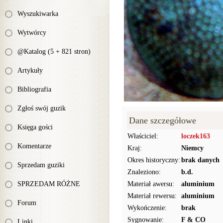
Wyszukiwarka
Wytwórcy
@Katalog (5 + 821 stron)
Artykuły
Bibliografia
Zgłoś swój guzik
Dane szczegółowe
Księga gości
Właściciel:
loczek163
Komentarze
Kraj:
Niemcy
Okres historyczny:
brak danych
Sprzedam guziki
Znaleziono:
b.d.
SPRZEDAM RÓŻNE
Materiał awersu:
aluminium
Materiał rewersu:
aluminium
Forum
Wykończenie:
brak
Sygnowanie:
F & CO
Linki