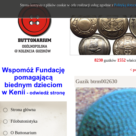
Strona korzysta z plików cookie w celu realizacji usług zgodnie z
buttonarium.eu
Polityką dotyc
- Strona Polsk
8230
1552
guzików
właści
< p
Guzik btrm002630
Strona główna
Filobutonistyka
O Buttonarium