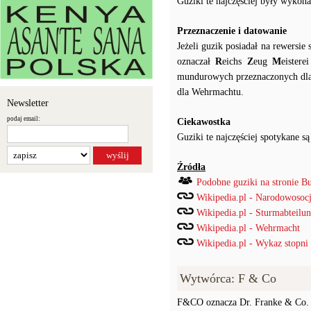
Guziki te najczęściej były wykon
Przeznaczenie i datowanie
Jeżeli guzik posiadał na rewersi
oznaczał
R
eichs
Z
eug
M
eister
mundurowych przeznaczonych dla 
dla Wehrmachtu.
Newsletter
podaj email:
Ciekawostka
Guziki te najczęściej spotykane
Źródła
Podobne guziki na stronie B
Wikipedia.pl - Narodowosocj
Wikipedia.pl - Sturmabteilu
Wikipedia.pl - Wehrmacht
Wikipedia.pl - Wykaz stopni
Wytwórca: F & Co
F&CO oznacza Dr. Franke & Co. 