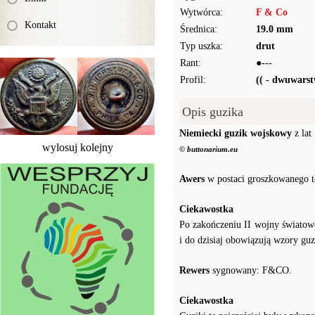
Wytwórca:
F & Co
Kontakt
Średnica:
19.0 mm
Typ uszka:
drut
Rant:
●---
Profil:
(( - dwuwars
Opis guzika
Niemiecki guzik wojskowy
z lat
wylosuj kolejny
© buttonarium.eu
Awers
w postaci groszkowanego t
Ciekawostka
Po zakończeniu II wojny świato
i do dzisiaj obowiązują wzory gu
Rewers
sygnowany: F&CO.
Ciekawostka