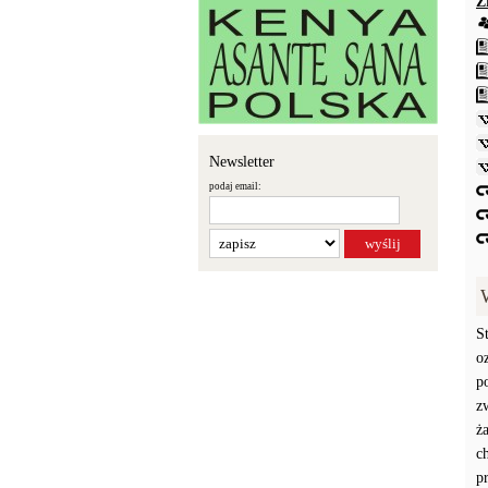
Ź
Newsletter
podaj email:
S
o
p
z
ż
c
p