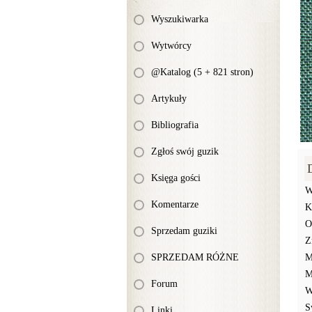
Wyszukiwarka
Wytwórcy
@Katalog (5 + 821 stron)
Artykuły
Bibliografia
Zgłoś swój guzik
Księga gości
W
Komentarze
K
O
Sprzedam guziki
Z
SPRZEDAM RÓŻNE
M
M
Forum
W
S
Linki