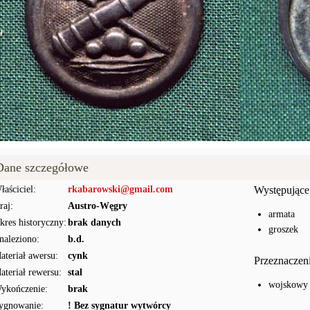
Dane szczegółowe
łaściciel:
rkabarowski@gmail.com
Występujące
raj:
Austro-Węgry
armata
kres historyczny:
brak danych
groszek
naleziono:
b.d.
ateriał awersu:
cynk
Przeznaczen
ateriał rewersu:
stal
wojskowy
ykończenie:
brak
ygnowanie:
! Bez sygnatur wytwórcy