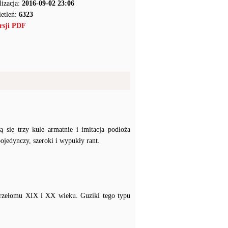
lizacja:
2016-09-02 23:06
etleń:
6323
rsji PDF
 się trzy kule armatnie i imitacja podłoża
ojedynczy, szeroki i wypukły rant.
z przełomu XIX i XX wieku. Guziki tego typu