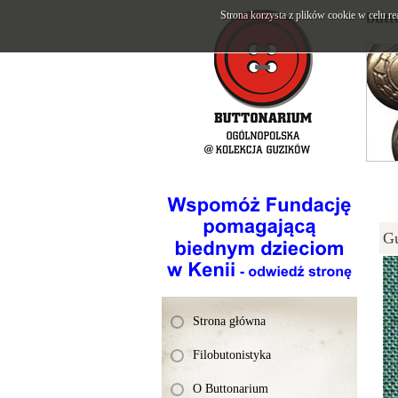
Strona korzysta z plików cookie w celu re
butt
G
Strona główna
Filobutonistyka
O Buttonarium