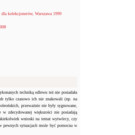
 dla kolekcjonerów, Warszawa 1999
2008
konanych techniką odlewu też nie posiadała
b tylko czasowo ich nie znakowali (np. na
poleońskich, przeważnie nie były sygnowane,
e w zdecydowanej większości nie posiadają
akiekolwiek wnioski na temat wytwórcy, czy
a w pewnych sytuacjach może być pomocna w