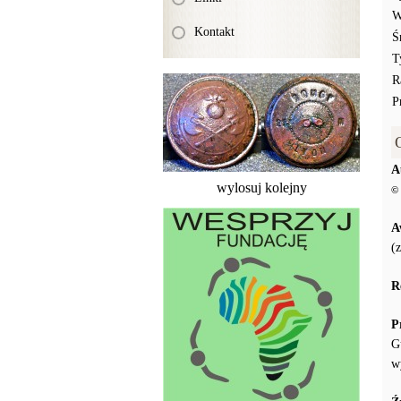
W
Kontakt
Ś
T
R
P
A
wylosuj kolejny
© 
A
(
R
P
G
w