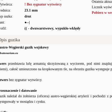
Ostatnia aktua
ytwórca:
! Bez sygnatur wytwórcy
Licznik wyświ
rednica:
23.1 mm
Pobierz w we
yp uszka:
drut
ant:
●--|
rofil:
(( - dwuwarstwowy, wypukło-wklęsły
Opis guzika
ustro-Węgierski guzik wojskowy
buttonarium.eu
wers
przedstawia lufę armatnią skrzyżowaną z wyciorem, pod nimi znajdują
ziemi), całość umieszczono na kropkowanym tle, na obrzeżu guzika występuje p
ewers
bez sygnatur wytwórcy.
rzeznaczenie i datowanie
uzik należał do żołnierza (oficera) austro-węgierskiej artylerii i pochodzi 
ystępowały w mosiądzu i cynku.