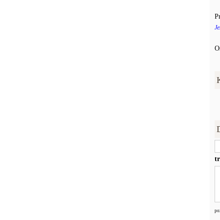
P
Je
O
t
po