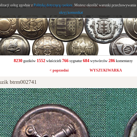
alizacji usług zgodnie z
onarium.eu
Polityką dotyczącą cookies
. Możesz określić warunki przechowywania l
- Strona Polskich Kolekcjonerów Guzików
ukryj komunikat
8230
1552
766
684
286
guzików
właścicieli
sygnatur
wytwórców
komentarzy
< poprzedni
WYSZUKIWARKA
uzik btrm002741