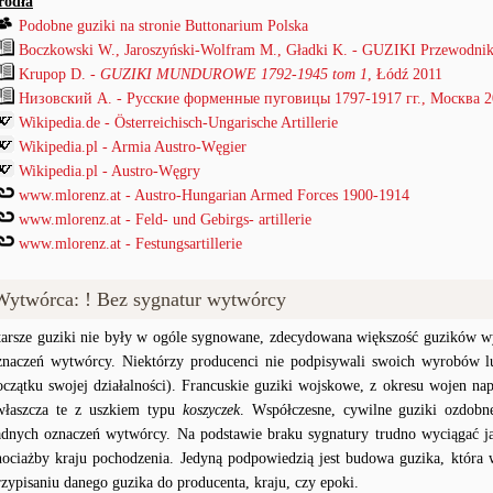
ródła
Podobne guziki na stronie Buttonarium Polska
Boczkowski W., Jaroszyński-Wolfram M., Gładki K. - GUZIKI Przewodnik
Krupop D. -
GUZIKI MUNDUROWE 1792-1945 tom 1
, Łódź 2011
Низовский А. - Русские форменные пуговицы 1797-1917 гг., Mocква 
Wikipedia.de - Österreichisch-Ungarische Artillerie
Wikipedia.pl - Armia Austro-Węgier
Wikipedia.pl - Austro-Węgry
www.mlorenz.at - Austro-Hungarian Armed Forces 1900-1914
www.mlorenz.at - Feld- und Gebirgs- artillerie
www.mlorenz.at - Festungsartillerie
Wytwórca: ! Bez sygnatur wytwórcy
tarsze guziki nie były w ogóle sygnowane, zdecydowana większość guzików wy
znaczeń wytwórcy. Niektórzy producenci nie podpisywali swoich wyrobów lu
oczątku swojej działalności). Francuskie guziki wojskowe, z okresu wojen na
właszcza te z uszkiem typu
koszyczek
. Współczesne, cywilne guziki ozdobn
adnych oznaczeń wytwórcy. Na podstawie braku sygnatury trudno wyciągać j
hociażby kraju pochodzenia. Jedyną podpowiedzią jest budowa guzika, któr
rzypisaniu danego guzika do producenta, kraju, czy epoki.