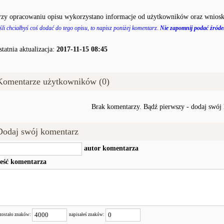
rzy opracowaniu opisu wykorzystano informacje od użytkowników oraz wniosk
śli chciałbyś coś dodać do tego opisu, to napisz poniżej komentarz.
Nie zapomnij podać źródeł
statnia aktualizacja:
2017-11-15 08:45
Komentarze użytkowników (0)
Brak komentarzy. Bądź pierwszy - dodaj swój
Dodaj swój komentarz
autor komentarza
reść komentarza
zostało znaków:
napisałeś znaków: