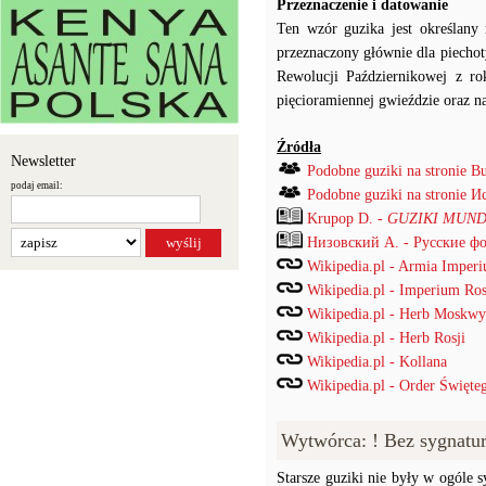
Przeznaczenie i datowanie
Ten wzór guzika jest określan
przeznaczony głównie dla piecho
Rewolucji Październikowej z r
pięcioramiennej gwieździe oraz na
Źródła
Newsletter
Podobne guziki na stronie B
podaj email:
Podobne guziki na stronie
Krupop D. -
GUZIKI MUND
Низовский А. - Русские ф
Wikipedia.pl - Armia Imper
Wikipedia.pl - Imperium Ros
Wikipedia.pl - Herb Moskwy
Wikipedia.pl - Herb Rosji
Wikipedia.pl - Kollana
Wikipedia.pl - Order Święte
Wytwórca: ! Bez sygnatu
Starsze guziki nie były w ogóle