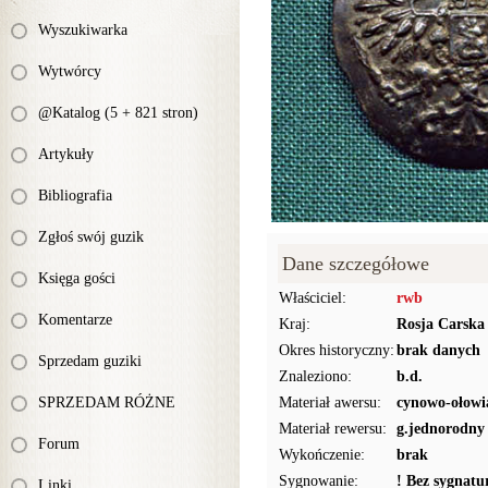
Wyszukiwarka
Wytwórcy
@Katalog (5 + 821 stron)
Artykuły
Bibliografia
Zgłoś swój guzik
Dane szczegółowe
Księga gości
Właściciel:
rwb
Komentarze
Kraj:
Rosja Carska
Okres historyczny:
brak danych
Sprzedam guziki
Znaleziono:
b.d.
SPRZEDAM RÓŻNE
Materiał awersu:
cynowo-ołowi
Materiał rewersu:
g.jednorodny
Forum
Wykończenie:
brak
Sygnowanie:
! Bez sygnat
Linki