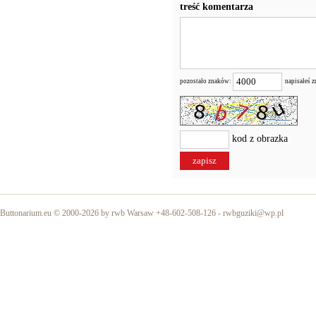
treść komentarza
pozostało znaków:
napisałeś 
kod z obrazka
Buttonarium.eu © 2000-2026 by rwb Warsaw +48-602-508-126 -
rwbguziki@wp.pl