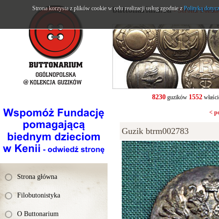
Strona korzysta z plików cookie w celu realizacji usług zgodnie z
buttonarium.eu
Polityką dotyc
- Strona Polsk
8230
1552
guzików
właści
< p
Guzik btrm002783
Strona główna
Filobutonistyka
O Buttonarium