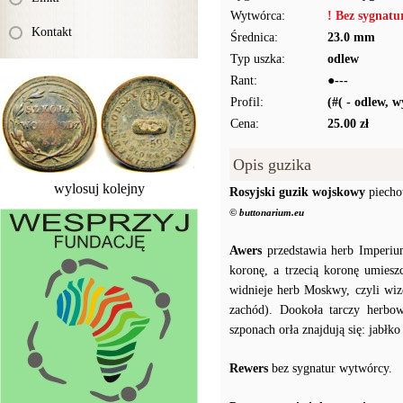
Wytwórca:
! Bez sygnat
Kontakt
Średnica:
23.0 mm
Typ uszka:
odlew
Rant:
●---
Profil:
(#( - odlew, 
Cena:
25.00 zł
Opis guzika
wylosuj kolejny
Rosyjski guzik wojskowy
piecho
© buttonarium.eu
Awers
przedstawia herb Imperiu
koronę, a trzecią koronę umiesz
widnieje herb Moskwy, czyli wiz
zachód). Dookoła tarczy herbow
szponach orła znajdują się: jabłk
Rewers
bez sygnatur wytwórcy.