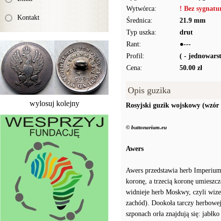
Wytwórca:
! Bez sygnat
Kontakt
Średnica:
21.9 mm
Typ uszka:
drut
Rant:
●---
Profil:
( - jednowar
Cena:
50.00 zł
Opis guzika
wylosuj kolejny
Rosyjski guzik wojskowy (wzór
© buttonarium.eu
Awers
Awers przedstawia herb Imperium
koronę, a trzecią koronę umieszcz
widnieje herb Moskwy, czyli wize
zachód). Dookoła tarczy herbowej
szponach orła znajdują się: jabłk