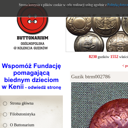
Strona korzysta z plików cookie w celu realizacji usług zgodnie z
buttonarium.eu
Polityką dotyc
- Strona Polsk
8230
1552
guzików
właści
< p
Guzik btrm002786
Strona główna
Filobutonistyka
O Buttonarium