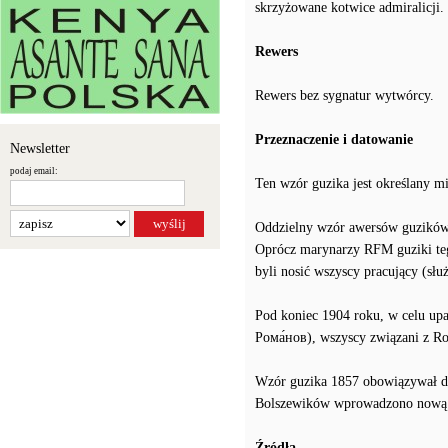
skrzyżowane kotwice admiralicji.
Rewers
Rewers bez sygnatur wytwórcy.
Przeznaczenie i datowanie
Newsletter
podaj email:
Ten wzór guzika jest określany 
Oddzielny wzór awersów guzików 
Oprócz marynarzy RFM guziki teg
byli nosić wszyscy pracujący (sł
Pod koniec 1904 roku, w celu up
Рома́нов), wszyscy związani z Ro
Wzór guzika 1857 obowiązywał do
Bolszewików wprowadzono nową s
Źródła