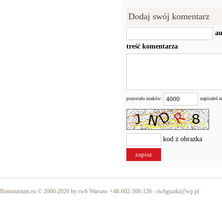
Dodaj swój komentarz
au
treść komentarza
pozostało znaków:
napisałeś 
kod z obrazka
Buttonarium.eu © 2000-2026 by rwb Warsaw +48-602-508-126 -
rwbguziki@wp.pl