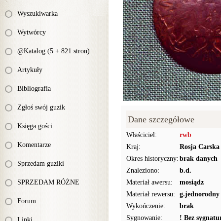
Wyszukiwarka
Wytwórcy
@Katalog (5 + 821 stron)
Artykuły
Bibliografia
Zgłoś swój guzik
Dane szczegółowe
Księga gości
Właściciel:
rwb
Komentarze
Kraj:
Rosja Carska
Okres historyczny:
brak danych
Sprzedam guziki
Znaleziono:
b.d.
SPRZEDAM RÓŻNE
Materiał awersu:
mosiądz
Materiał rewersu:
g.jednorodny
Forum
Wykończenie:
brak
Sygnowanie:
! Bez sygnat
Linki