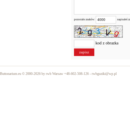
pozostało znaków:
napisałeś 
kod z obrazka
Buttonarium.eu © 2000-2026 by rwb Warsaw +48-602-508-126 -
rwbguziki@wp.pl