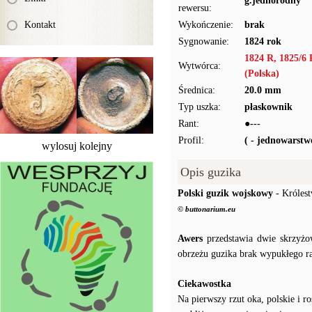
g.jednorodny
rewersu:
Kontakt
Wykończenie:
brak
Sygnowanie:
1824 rok
1824 R, 1825/6 
Wytwórca:
(Polska)
Średnica:
20.0 mm
Typ uszka:
płaskownik
Rant:
●---
Profil:
( - jednowarst
wylosuj kolejny
Opis guzika
Polski guzik wojskowy
- Królest
© buttonarium.eu
Awers
przedstawia dwie skrzyżow
obrzeżu guzika brak wypukłego ra
Ciekawostka
Na pierwszy rzut oka, polskie i r