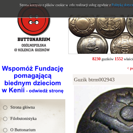
Strona korzysta z plików cookie w celu realizacji usług zgodnie z
buttonarium.eu
Polityką dotyc
- Strona Polsk
8230
1552
guzików
właści
< p
Guzik btrm002943
Strona główna
Filobutonistyka
O Buttonarium