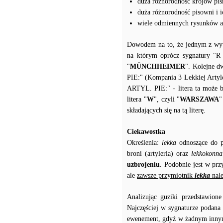
duża różnorodność krojów pis
duża różnorodność pisowni i 
wiele odmiennych rysunków ar
Dowodem na to, że jednym z wytw
na którym oprócz sygnatury "R 
"
MÜNCHHEIMER
". Kolejne d
PIE:" (Kompania 3 Lekkiej Artyler
ARTYL. PIE:" - litera ta może 
litera "
W
", czyli "
WARSZAWA
"
składających się na tą literę.
Ciekawostka
Określenia:
lekka
odnoszące do po
broni (artyleria) oraz
lekkokonna
uzbrojeniu
. Podobnie jest w prz
ale
zawsze przymiotnik
lekka
nale
Analizując guziki przedstawion
Najczęściej w sygnaturze podana 
ewenement, gdyż w żadnym innym