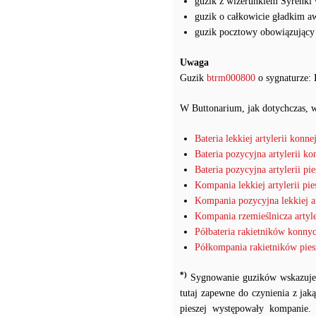
guzik z wizerunkiem Syrenki 
guzik o całkowicie gładkim a
guzik pocztowy obowiązujący
Uwaga
Guzik
btrm000800
o sygnaturze:
W Buttonarium, jak dotychczas, w
Bateria lekkiej artylerii konne
Bateria pozycyjna artylerii k
Bateria pozycyjna artylerii pie
Kompania lekkiej artylerii pie
Kompania pozycyjna lekkiej art
Kompania rzemieślnicza artyle
Półbateria rakietników konny
Półkompania rakietników pie
*)
Sygnowanie guzików wskazuje, ż
tutaj zapewne do czynienia z jak
pieszej występowały kompanie. 