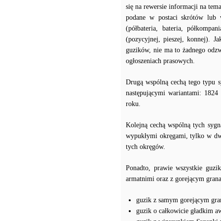
się na rewersie informacji na tem
podane w postaci skrótów lub w
(półbateria, bateria, półkompan
(pozycyjnej, pieszej, konnej). 
guzików, nie ma to żadnego odzw
ogłoszeniach prasowych.
Drugą wspólną cechą tego typu s
następującymi wariantami: 1824
roku.
Kolejną cechą wspólną tych sygn
wypukłymi okręgami, tylko w dwó
tych okręgów.
Ponadto, prawie wszystkie guzi
armatnimi oraz z gorejącym grana
guzik z samym gorejącym gr
guzik o całkowicie gładkim a