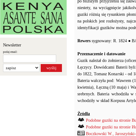
po bliższym przyjrzeniu się zauw
niestety, na wyciągnięcie jakiko
guziki różnią się rysunkiem płomi
na polskich jest rozłożysty, najcz
identyfikacji guzików można posł
Rewers
sygnowany: R. 1824 ● 
Newsletter
podaj email:
Przeznaczenie i datowanie
Guzik należał do żołnierza (ofice
Łęczycy. Dowódcami Baterii byli
do 1822, Tomasz Konarski - od 1
Bateria walczyła pod: Wawrem (1
kwietnia), Łęczną (10 maja) i Wa
srebrnych. Bateria wchodziła w 
wchodziły w skład Korpusu Artyle
Źródła
Podobne guziki na stronie B
Podobne guziki na stronie
Boczkowski W., Jaroszyński