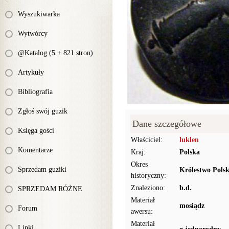
Wyszukiwarka
Wytwórcy
@Katalog (5 + 821 stron)
Artykuły
Bibliografia
Zgłoś swój guzik
Dane szczegółowe
Księga gości
Właściciel:
luklen
Komentarze
Kraj:
Polska
Okres
Sprzedam guziki
Królestwo Polsk
historyczny:
Znaleziono:
b.d.
SPRZEDAM RÓŻNE
Materiał
mosiądz
Forum
awersu:
Materiał
Linki