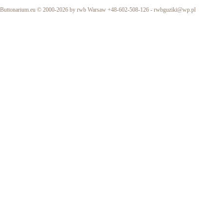
Buttonarium.eu © 2000-2026 by rwb Warsaw +48-602-508-126 -
rwbguziki@wp.pl