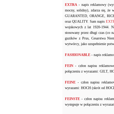
EXTRA
- napis reklamowy (wys
mocny, solidny), zdarza się, że
GUARANTED, ORANGE, RICH
oraz QUALITY. Sam napis
EXTRA
wojskowych z lat 1920-1944. 
stosowany przez długi czas (co
guzików z Prus, Cesarstwa Niem
wytwórcy, jako uzupełnienie potw
FASHIONABLE
- napis reklamo
FEIN
- człon napisu reklamow
połączeniu z wyrazami: GILT, 
FEINE
- człon napisu reklamo
wyrazami: HOCH (skrót od H
FEINSTE
- człon napisu rekla
występuje w połączeniu z wyr