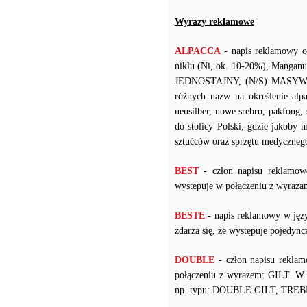
Wyrazy reklamowe
ALPACCA
- napis reklamowy o
niklu (Ni, ok. 10-20%), Manganu
JEDNOSTAJNY, (N/S) MASYWNY 
różnych nazw na określenie alpak
neusilber, nowe srebro, pakfong,
do stolicy Polski, gdzie jakoby 
sztućców oraz sprzętu medyczneg
BEST
- człon napisu reklamow
występuje w połączeniu z wy
BESTE
- napis reklamowy w języ
zdarza się, że występuje pojedy
DOUBLE
- człon napisu reklam
połączeniu z wyrazem: GILT. W p
np. typu: DOUBLE GILT, TREB