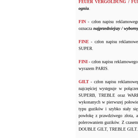
FEUER VERGOLDUNG / F
ogniu
.
FIN
- człon napisu reklamoweg
oznacza
najprzedniejszy / wyborn
FINE
- człon napisu reklamowe
SUPER.
FINI
- człon napisu reklamowego
wyrazem PARIS.
GILT
- człon napisu reklamowe
najczęściej występuje w po
SUPERB, TREBLE oraz WARRANT
wykonanych w pierwszej połowie
typu guzików i szybko stały s
powłokę z prawdziwego złota, a
polerowaniem guzików. Z czasem 
DOUBLE GILT, TREBLE GILT.