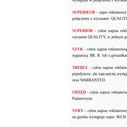
występuje w połączeniu z wyr
SUPERIEUR
- napis reklamowy 
połączeniu z wyrazami: QUALITE
SUPERIOR
- człon napisu rek
wyrazem QUALITY, w jednym pr
SZYK
- człon napisu reklamow
sygnaturą: BR. R. lub z gwiazdka
TREBLE
- człon napisu reklam
pojedynczo, ale najczęściej 
oraz WARRANTED.
URZĘD
- człon napisu reklamo
Patentowym.
VERY
- człon napisu reklamow
na guziku występuje napis: RI