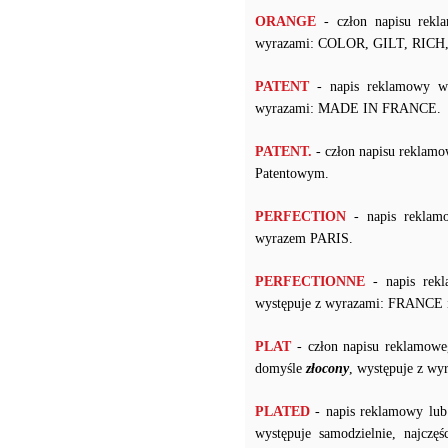
ORANGE
- człon napisu rekl
wyrazami: COLOR, GILT, RIC
PATENT
- napis reklamowy w 
wyrazami: MADE IN FRANCE.
PATENT.
- człon napisu reklam
Patentowym.
PERFECTION
- napis reklam
wyrazem PARIS.
PERFECTIONNE
- napis rekl
występuje z wyrazami: FRANCE 
PLAT
- człon napisu reklamowe
domyśle
złocony
, występuje z w
PLATED
- napis reklamowy lub
występuje samodzielnie, najczę