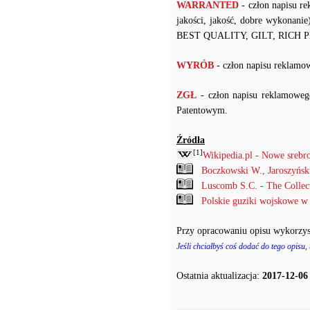
WARRANTED
- człon napisu r
jakości, jakość, dobre wykonanie
BEST QUALITY, GILT, RICH 
WYRÓB
- człon napisu rekla
ZGŁ
- człon napisu reklamowe
Patentowym.
Źródła
[1]
Wikipedia.pl - Nowe srebr
Boczkowski W., Jaroszyńs
Luscomb S.C. - The Collec
Polskie guziki wojskowe w
Przy opracowaniu opisu wykorzys
Jeśli chciałbyś coś dodać do tego opisu,
Ostatnia aktualizacja:
2017-12-06