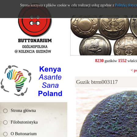
Strona korzysta z plików cookie w celu realizacji usług zgodnie z
buttonarium.eu
Polityką dotyc
- Strona Polsk
8230
1552
guzików
właści
< p
Guzik btrm003117
Strona główna
Filobutonistyka
O Buttonarium