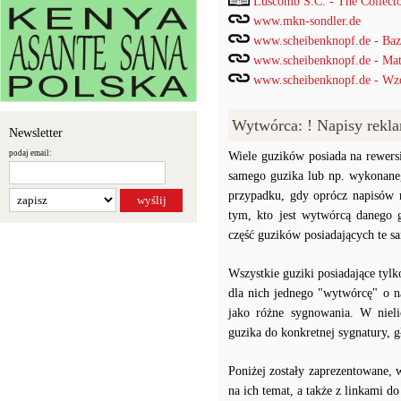
Luscomb S.C. - The Collect
www.mkn-sondler.de
www.scheibenknopf.de - Ba
www.scheibenknopf.de - Mat
www.scheibenknopf.de - Wzor
Wytwórca: ! Napisy rek
Newsletter
podaj email:
Wiele guzików posiada na rewersi
samego guzika lub np. wykonaneg
przypadku, gdy oprócz napisów 
tym, kto jest wytwórcą danego 
część guzików posiadających te 
Wszystkie guziki posiadające tyl
dla nich jednego "wytwórcę" o n
jako różne sygnowania. W niel
guzika do konkretnej sygnatury,
Poniżej zostały zaprezentowane, 
na ich temat, a także z linkami d