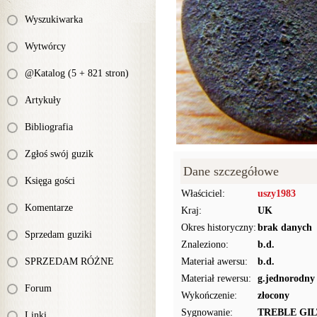
Wyszukiwarka
Wytwórcy
@Katalog (5 + 821 stron)
Artykuły
Bibliografia
Zgłoś swój guzik
Dane szczegółowe
Księga gości
Właściciel:
uszy1983
Komentarze
Kraj:
UK
Okres historyczny:
brak danych
Sprzedam guziki
Znaleziono:
b.d.
SPRZEDAM RÓŻNE
Materiał awersu:
b.d.
Materiał rewersu:
g.jednorodny
Forum
Wykończenie:
złocony
Sygnowanie:
TREBLE GI
Linki