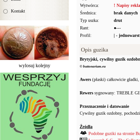
Wytwórca:
! Napisy rek
Kontakt
Średnica:
brak danych
Typ uszka:
drut
Rant:
●---
Profil:
| - jednowars
Opis guzika
Brytyjski, cywilny guzik ozdob
wylosuj kolejny
© buttonarium.eu
Awers
(płaski) całkowicie gładki
Rewers
sygnowany: TREBLE GIL
Przeznaczenie i datowanie
Cywilny guzik ozdobny, pochodzi
Źródła
Podobne guziki na stronie B