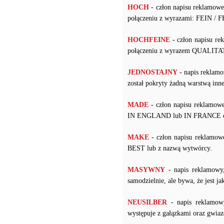
HOCH
- człon napisu reklamow
połączeniu z wyrazami: FEIN /
HOCHFEINE
- człon napisu re
połączeniu z wyrazem QUALIT
JEDNOSTAJNY
- napis reklamo
został pokryty żadną warstwą i
MADE
- człon napisu reklamowe
IN ENGLAND lub IN FRANCE ora
MAKE
- człon napisu reklamow
BEST lub z nazwą wytwórcy.
MASYWNY
- napis reklamowy
samodzielnie, ale bywa, że jest j
NEUSILBER
- napis reklamow
występuje z gałązkami oraz gwiaz