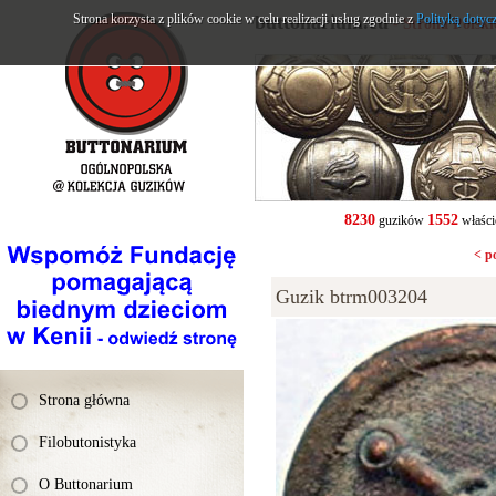
Strona korzysta z plików cookie w celu realizacji usług zgodnie z
buttonarium.eu
Polityką dotyc
- Strona Polsk
8230
1552
guzików
właści
< p
Guzik btrm003204
Strona główna
Filobutonistyka
O Buttonarium