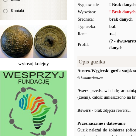
Sygnowanie:
! Brak danych
Kontakt
Wytwórca:
! Brak danych
Średnica:
brak danych
Typ uszka:
b.d.
Rant:
●--|
(? - dwuwars
Profil:
danych
Opis guzika
wylosuj kolejny
Austro-Węgierski guzik wojsko
© buttonarium.eu
Awers
przedstawia lufę armatnią
(ziemi), całość umieszczono na k
Rewers
- brak zdjęcia rewersu.
Przeznaczenie i datowanie
Guzik należał do żołnierza (ofic