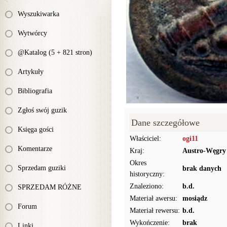
Wyszukiwarka
Wytwórcy
@Katalog (5 + 821 stron)
Artykuły
Bibliografia
Zgłoś swój guzik
Dane szczegółowe
Księga gości
Właściciel:
ogi11
Komentarze
Kraj:
Austro-Węgry
Okres
Sprzedam guziki
brak danych
historyczny:
Znaleziono:
b.d.
SPRZEDAM RÓŻNE
Materiał awersu:
mosiądz
Forum
Materiał rewersu:
b.d.
Wykończenie:
brak
Linki