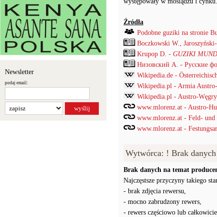
występowały w mosiądzu i cynku
Źródła
Podobne guziki na stronie B
Boczkowski W., Jaroszyński
Krupop D. -
GUZIKI MUND
Низовский А. - Русские ф
Newsletter
Wikipedia.de - Österreichisch
podaj email:
Wikipedia.pl - Armia Austro
Wikipedia.pl - Austro-Węgry
www.mlorenz.at - Austro-Hu
www.mlorenz.at - Feld- und G
www.mlorenz.at - Festungsart
Wytwórca: ! Brak danych
Brak danych na temat producen
Najczęstsze przyczyny takiego stan
- brak zdjęcia rewersu,
- mocno zabrudzony rewers,
- rewers częściowo lub całkowici