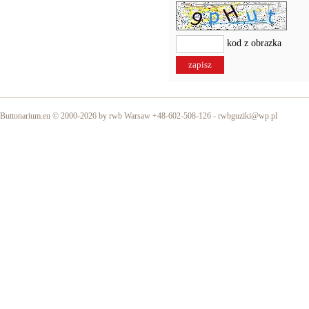
kod z obrazka
Buttonarium.eu © 2000-2026 by rwb Warsaw +48-602-508-126 -
rwbguziki@wp.pl