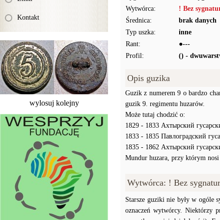
Wytwórca:
! Bez sygnat
Kontakt
Średnica:
brak danych
Typ uszka:
inne
Rant:
●---
Profil:
() - dwuwars
Opis guzika
Guzik z numerem 9 o bardzo charak
wylosuj kolejny
guzik 9. regimentu huzarów.
Może tutaj chodzić o:
1829 - 1833 Ахтырский гусарск
1833 - 1835 Павлоградский гус
1835 - 1862 Ахтырский гусарск
Mundur huzara, przy którym nosi s
Wytwórca: ! Bez sygnatu
Starsze guziki nie były w ogóle
oznaczeń wytwórcy. Niektórzy p