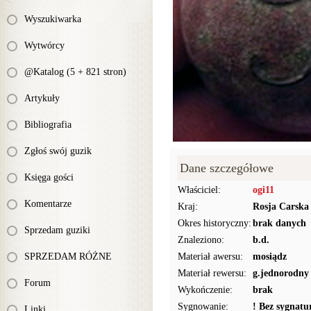
Wyszukiwarka
Wytwórcy
@Katalog (5 + 821 stron)
Artykuły
Bibliografia
Zgłoś swój guzik
Dane szczegółowe
Księga gości
Właściciel:
ogi11
Komentarze
Kraj:
Rosja Carska
Okres historyczny:
brak danych
Sprzedam guziki
Znaleziono:
b.d.
SPRZEDAM RÓŻNE
Materiał awersu:
mosiądz
Materiał rewersu:
g.jednorodny
Forum
Wykończenie:
brak
Sygnowanie:
! Bez sygnat
Linki