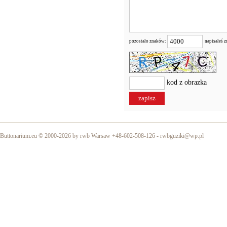
pozostało znaków:
napisałeś 
kod z obrazka
Buttonarium.eu © 2000-2026 by rwb Warsaw +48-602-508-126 -
rwbguziki@wp.pl