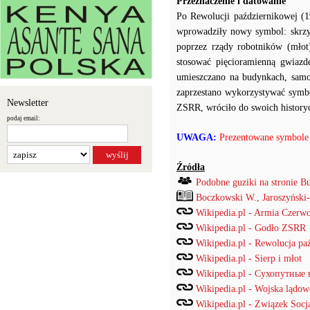
Przeznaczenie i datowanie
Po Rewolucji październikowej (
wprowadziły nowy symbol: skrzyż
poprzez rządy robotników (młot
stosować pięcioramienną gwiaz
umieszczano na budynkach, sam
zaprzestano wykorzystywać symbol
Newsletter
ZSRR, wróciło do swoich history
podaj email:
UWAGA:
Prezentowane symbole n
Źródła
Podobne guziki na stronie B
Boczkowski W., Jaroszyński
Wikipedia.pl - Armia Czerw
Wikipedia.pl - Godło ZSRR
Wikipedia.pl - Rewolucja pa
Wikipedia.pl - Sierp i młot
Wikipedia.pl - Сухопутные 
Wikipedia.pl - Wojska lądow
Wikipedia.pl - Związek Socj