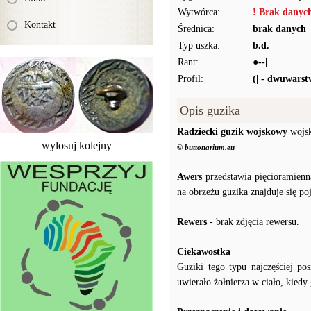
Wytwórca:
! Brak danyc
Kontakt
Średnica:
brak danych
Typ uszka:
b.d.
Rant:
●--|
Profil:
(| - dwuwars
Opis guzika
Radziecki guzik wojskowy
wojsk
wylosuj kolejny
© buttonarium.eu
Awers
przedstawia pięcioramienn
na obrzeżu guzika znajduje się po
Rewers
- brak zdjęcia rewersu.
Ciekawostka
Guziki tego typu najczęściej p
uwierało żołnierza w ciało, kiedy