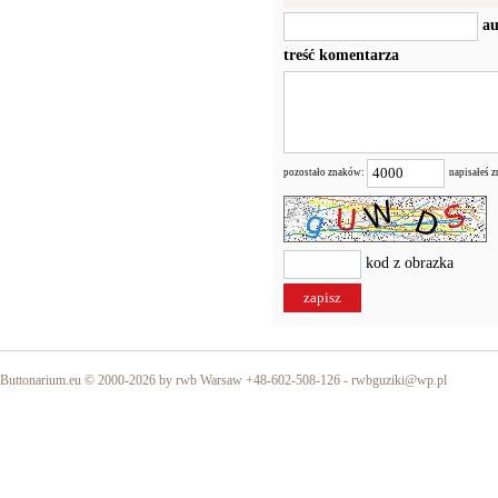
au
treść komentarza
pozostało znaków:
napisałeś 
kod z obrazka
Buttonarium.eu © 2000-2026 by rwb Warsaw +48-602-508-126 -
rwbguziki@wp.pl