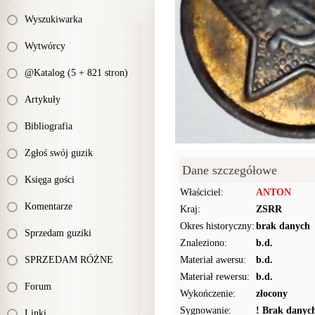
Wyszukiwarka
Wytwórcy
@Katalog (5 + 821 stron)
Artykuły
Bibliografia
Zgłoś swój guzik
Dane szczegółowe
Księga gości
Właściciel:
ANTON
Komentarze
Kraj:
ZSRR
Okres historyczny:
brak danych
Sprzedam guziki
Znaleziono:
b.d.
SPRZEDAM RÓŻNE
Materiał awersu:
b.d.
Materiał rewersu:
b.d.
Forum
Wykończenie:
złocony
Sygnowanie:
! Brak danyc
Linki