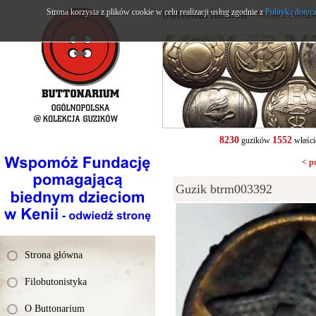
Strona korzysta z plików cookie w celu realizacji usług zgodnie z
buttonarium.eu
Polityką dotyc
- Strona Polsk
8230
1552
guzików
właści
< p
Guzik btrm003392
Strona główna
Filobutonistyka
O Buttonarium