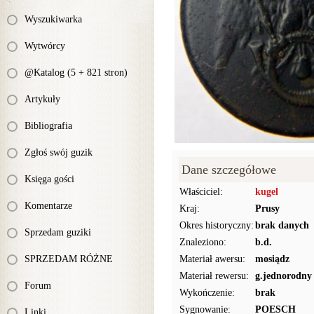
Wyszukiwarka
Wytwórcy
@Katalog (5 + 821 stron)
Artykuły
Bibliografia
Zgłoś swój guzik
Dane szczegółowe
Księga gości
Właściciel:
kugel
Komentarze
Kraj:
Prusy
Okres historyczny:
brak danych
Sprzedam guziki
Znaleziono:
b.d.
SPRZEDAM RÓŻNE
Materiał awersu:
mosiądz
Materiał rewersu:
g.jednorodny
Forum
Wykończenie:
brak
Sygnowanie:
POESCH
Linki