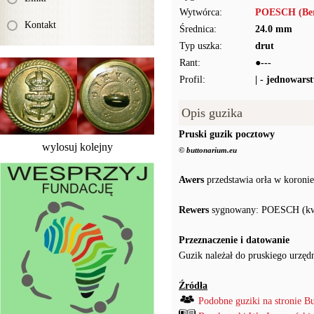
Wytwórca:
POESCH (Ber
Kontakt
Średnica:
24.0 mm
Typ uszka:
drut
Rant:
●---
Profil:
| - jednowars
Opis guzika
Pruski guzik pocztowy
wylosuj kolejny
© buttonarium.eu
Awers
przedstawia orła w koronie
Rewers
sygnowany: POESCH (kwi
Przeznaczenie i datowanie
Guzik należał do pruskiego urzęd
Źródła
Podobne guziki na stronie B