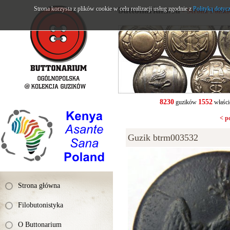
Strona korzysta z plików cookie w celu realizacji usług zgodnie z
buttonarium.eu
Polityką dotyc
- Strona Polsk
8230
1552
guzików
właści
< p
Guzik btrm003532
Strona główna
Filobutonistyka
O Buttonarium