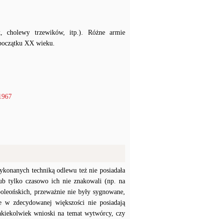
k, cholewy trzewików, itp.). Różne armie
 początku XX wieku.
1967
konanych techniką odlewu też nie posiadała
b tylko czasowo ich nie znakowali (np. na
poleońskich, przeważnie nie były sygnowane,
e w zdecydowanej większości nie posiadają
akiekolwiek wnioski na temat wytwórcy, czy