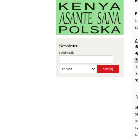
R
P
G
e
Ź
Newsletter
podaj email:
S
o
p
z
ż