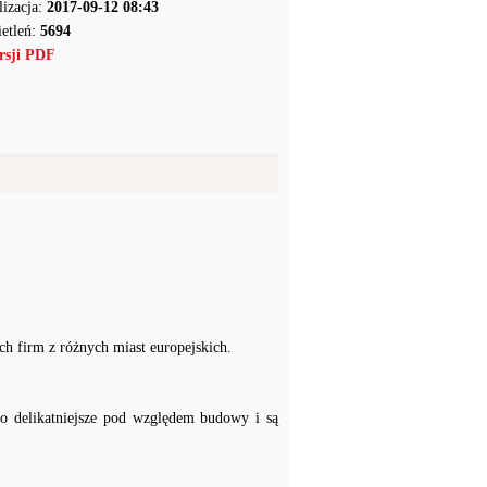
lizacja:
2017-09-12 08:43
etleń:
5694
rsji PDF
h firm z różnych miast europejskich.
żo delikatniejsze pod względem budowy i są