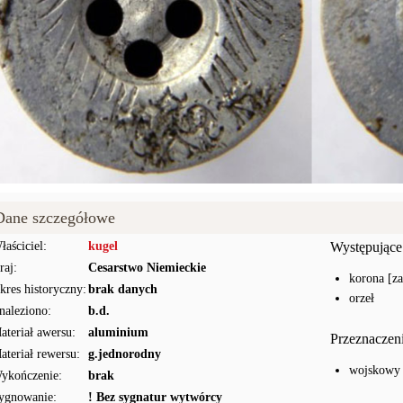
Dane szczegółowe
łaściciel:
kugel
Występujące
raj:
Cesarstwo Niemieckie
korona [z
kres historyczny:
brak danych
orzeł
naleziono:
b.d.
ateriał awersu:
aluminium
Przeznaczen
ateriał rewersu:
g.jednorodny
wojskowy
ykończenie:
brak
ygnowanie:
! Bez sygnatur wytwórcy