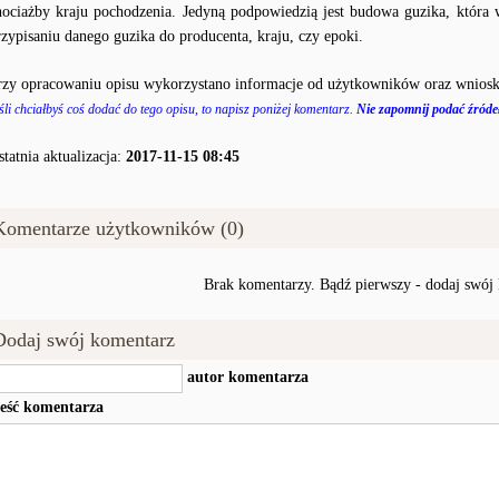
hociażby kraju pochodzenia. Jedyną podpowiedzią jest budowa guzika, któr
rzypisaniu danego guzika do producenta, kraju, czy epoki.
rzy opracowaniu opisu wykorzystano informacje od użytkowników oraz wniosk
śli chciałbyś coś dodać do tego opisu, to napisz poniżej komentarz.
Nie zapomnij podać źródeł
statnia aktualizacja:
2017-11-15 08:45
Komentarze użytkowników (0)
Brak komentarzy. Bądź pierwszy - dodaj swój
Dodaj swój komentarz
autor komentarza
reść komentarza