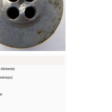
 elementy
amknięta]
ie