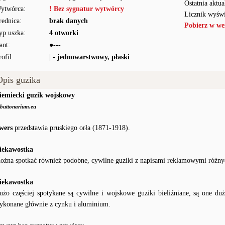
Ostatnia aktua
ytwórca:
! Bez sygnatur wytwórcy
Licznik wyświ
rednica:
brak danych
Pobierz w we
yp uszka:
4 otworki
ant:
●---
rofil:
| - jednowarstwowy, płaski
Opis guzika
iemiecki guzik wojskowy
buttonarium.eu
wers
przedstawia pruskiego orła (1871-1918).
iekawostka
ożna spotkać również podobne, cywilne guziki z napisami reklamowymi różnyc
iekawostka
użo częściej spotykane są cywilne i wojskowe guziki bieliźniane, są one du
ykonane głównie z cynku i aluminium.