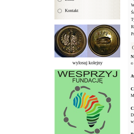
W
Kontakt
Ś
T
R
P
N
wylosuj kolejny
© 
A
C
M
C
D
w