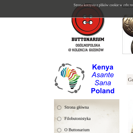
Strona korzysta z plików cookie w celu re
butt
G
Strona główna
Filobutonistyka
O Buttonarium