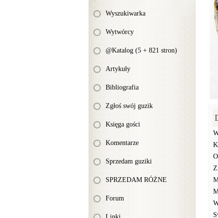
Wyszukiwarka
Wytwórcy
@Katalog (5 + 821 stron)
Artykuły
Bibliografia
Zgłoś swój guzik
Księga gości
W
Komentarze
K
O
Sprzedam guziki
Z
SPRZEDAM RÓŻNE
M
M
Forum
W
S
Linki