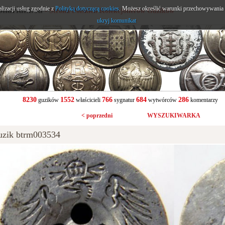
alizacji usług zgodnie z
onarium.eu
Polityką dotyczącą cookies
. Możesz określić warunki przechowywania l
- Strona Polskich Kolekcjonerów Guzików
ukryj komunikat
8230
1552
766
684
286
guzików
właścicieli
sygnatur
wytwórców
komentarzy
< poprzedni
WYSZUKIWARKA
uzik btrm003534