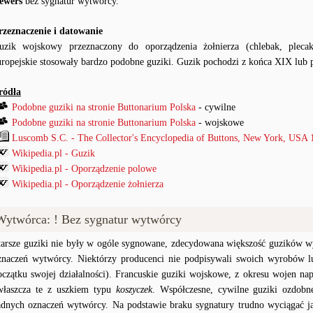
ewers
bez sygnatur wytwórcy.
rzeznaczenie i datowanie
uzik wojskowy przeznaczony do oporządzenia żołnierza (chlebak, pleca
uropejskie stosowały bardzo podobne guziki. Guzik pochodzi z końca XIX lub
ródła
Podobne guziki na stronie Buttonarium Polska
- cywilne
Podobne guziki na stronie Buttonarium Polska
- wojskowe
Luscomb S.C. - The Collector's Encyclopedia of Buttons, New York, USA 
Wikipedia.pl - Guzik
Wikipedia.pl - Oporządzenie polowe
Wikipedia.pl - Oporządzenie żołnierza
Wytwórca: ! Bez sygnatur wytwórcy
tarsze guziki nie były w ogóle sygnowane, zdecydowana większość guzików wy
znaczeń wytwórcy. Niektórzy producenci nie podpisywali swoich wyrobów lu
oczątku swojej działalności). Francuskie guziki wojskowe, z okresu wojen na
właszcza te z uszkiem typu
koszyczek
. Współczesne, cywilne guziki ozdobn
adnych oznaczeń wytwórcy. Na podstawie braku sygnatury trudno wyciągać j