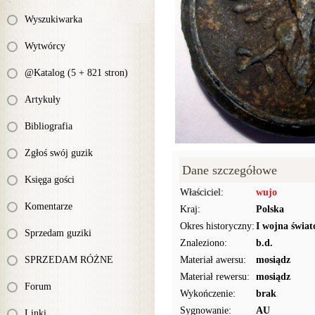
Wyszukiwarka
Wytwórcy
@Katalog (5 + 821 stron)
Artykuły
Bibliografia
Zgłoś swój guzik
Dane szczegółowe
Księga gości
Właściciel:
wujo
Komentarze
Kraj:
Polska
Okres historyczny:
I wojna świat
Sprzedam guziki
Znaleziono:
b.d.
SPRZEDAM RÓŻNE
Materiał awersu:
mosiądz
Materiał rewersu:
mosiądz
Forum
Wykończenie:
brak
Sygnowanie:
AU
Linki