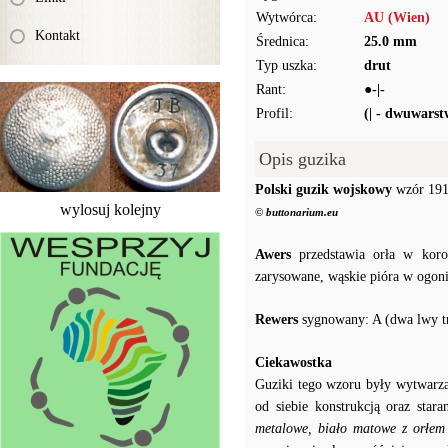
Wytwórca:
AU (Wien)
Kontakt
Średnica:
25.0 mm
Typ uszka:
drut
Rant:
●-|-
Profil:
(| - dwuwars
Opis guzika
Polski guzik wojskowy
wzór 1917
wylosuj kolejny
© buttonarium.eu
Awers
przedstawia orła w koron
zarysowane, wąskie pióra w ogoni
Rewers
sygnowany: A (dwa lwy tr
Ciekawostka
Guziki tego wzoru były wytwarzan
od siebie konstrukcją oraz sta
metalowe, biało matowe z orłem