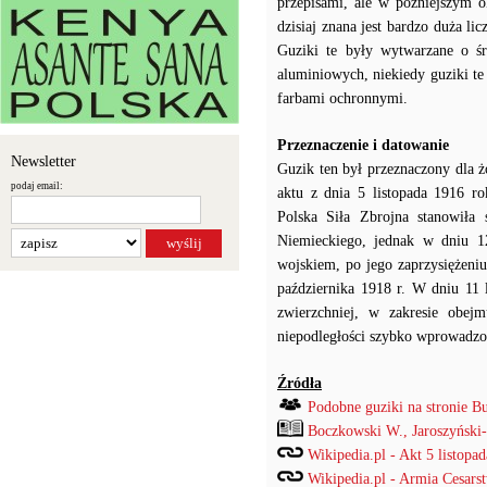
przepisami, ale w późniejszym 
dzisiaj znana jest bardzo duża l
Guziki te były wytwarzane o ś
aluminiowych, niekiedy guziki t
farbami ochronnymi.
Przeznaczenie i datowanie
Newsletter
Guzik ten był przeznaczony dla ż
podaj email:
aktu z dnia 5 listopada 1916 ro
Polska Siła Zbrojna stanowiła
Niemieckiego, jednak w dniu 12
wojskiem, po jego zaprzysiężeniu
października 1918 r. W dniu 11 
zwierzchniej, w zakresie obe
niepodległości szybko wprowadzo
Źródła
Podobne guziki na stronie B
Boczkowski W., Jaroszyński
Wikipedia.pl - Akt 5 listopad
Wikipedia.pl - Armia Cesars