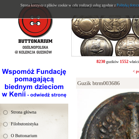
Strona korzysta z plików cookie w celu realizacji usług zgodnie z
buttonarium.eu
Polityką dotyc
- Strona Polsk
8230
1552
guzików
właści
< p
Guzik btrm003686
Strona główna
Filobutonistyka
O Buttonarium