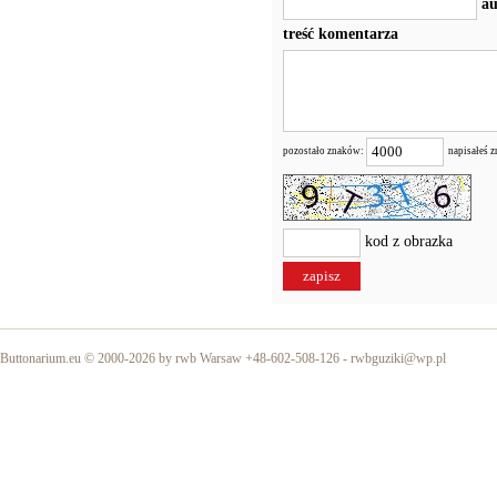
au
treść komentarza
pozostało znaków:
napisałeś 
kod z obrazka
Buttonarium.eu © 2000-2026 by rwb Warsaw +48-602-508-126 -
rwbguziki@wp.pl