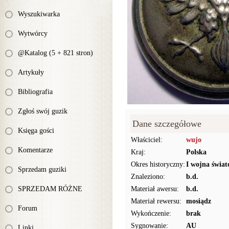
Wyszukiwarka
Wytwórcy
@Katalog (5 + 821 stron)
Artykuły
Bibliografia
Zgłoś swój guzik
Dane szczegółowe
Księga gości
Właściciel:
wujo
Komentarze
Kraj:
Polska
Okres historyczny:
I wojna świat
Sprzedam guziki
Znaleziono:
b.d.
SPRZEDAM RÓŻNE
Materiał awersu:
b.d.
Materiał rewersu:
mosiądz
Forum
Wykończenie:
brak
Sygnowanie:
AU
Linki