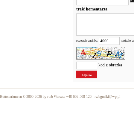
au
treść komentarza
pozostało znaków:
napisałeś 
kod z obrazka
Buttonarium.eu © 2000-2026 by rwb Warsaw +48-602-508-126 -
rwbguziki@wp.pl