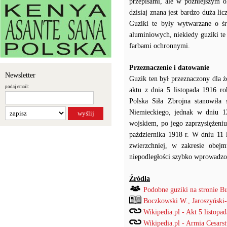
przepisami, ale w późniejszym 
dzisiaj znana jest bardzo duża l
Guziki te były wytwarzane o ś
aluminiowych, niekiedy guziki t
farbami ochronnymi.
Przeznaczenie i datowanie
Newsletter
Guzik ten był przeznaczony dla ż
podaj email:
aktu z dnia 5 listopada 1916 ro
Polska Siła Zbrojna stanowiła
Niemieckiego, jednak w dniu 12
wojskiem, po jego zaprzysiężeniu
października 1918 r. W dniu 11 
zwierzchniej, w zakresie obe
niepodległości szybko wprowadzo
Źródła
Podobne guziki na stronie B
Boczkowski W., Jaroszyński
Wikipedia.pl - Akt 5 listopad
Wikipedia.pl - Armia Cesars