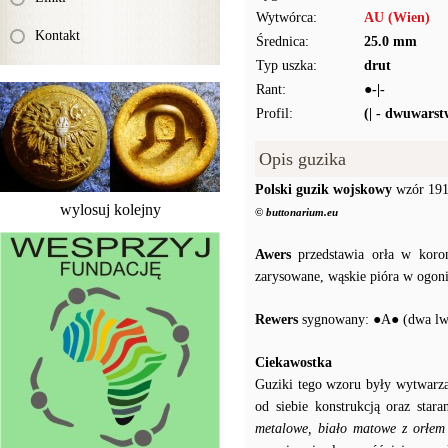
Wytwórca:
AU (Wien)
Kontakt
Średnica:
25.0 mm
Typ uszka:
drut
Rant:
●-|-
Profil:
(| - dwuwars
Opis guzika
Polski guzik wojskowy
wzór 1917
wylosuj kolejny
© buttonarium.eu
Awers
przedstawia orła w koron
zarysowane, wąskie pióra w ogoni
Rewers
sygnowany: ●A● (dwa lwy
Ciekawostka
Guziki tego wzoru były wytwarzan
od siebie konstrukcją oraz sta
metalowe, biało matowe z orłem