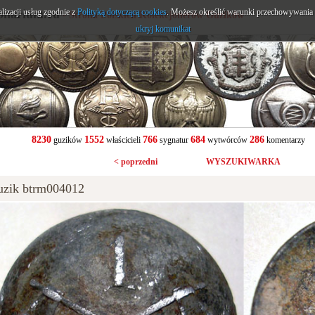
alizacji usług zgodnie z
onarium.eu
Polityką dotyczącą cookies
. Możesz określić warunki przechowywania l
- Strona Polskich Kolekcjonerów Guzików
ukryj komunikat
8230
1552
766
684
286
guzików
właścicieli
sygnatur
wytwórców
komentarzy
< poprzedni
WYSZUKIWARKA
uzik btrm004012