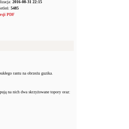
lizacja:
2016-08-31 22:15
etleń:
5485
rsji PDF
ukłego rantu na obrzeżu guzika.
pują na nich dwa skrzyżowane topory oraz: