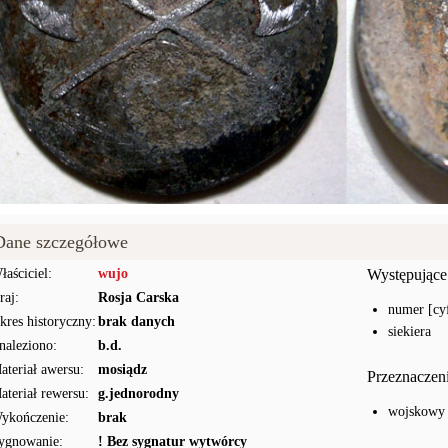
Dane szczegółowe
łaściciel:
wujo
Występujące
raj:
Rosja Carska
numer [cyf
kres historyczny:
brak danych
siekiera
naleziono:
b.d.
ateriał awersu:
mosiądz
Przeznaczen
ateriał rewersu:
g.jednorodny
wojskowy
ykończenie:
brak
ygnowanie:
! Bez sygnatur wytwórcy