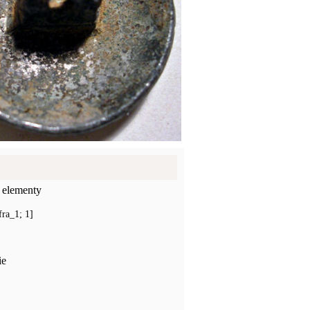
 elementy
ra_1; 1]
ie