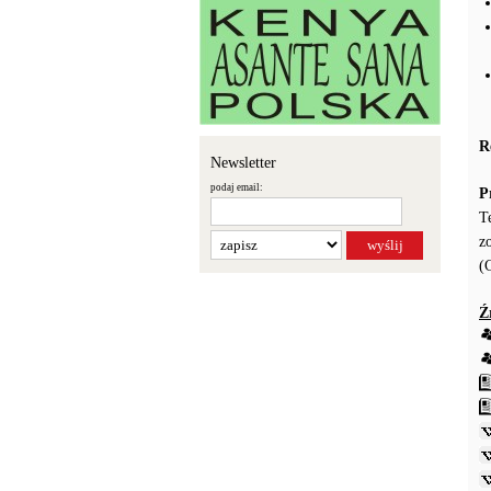
R
Newsletter
podaj email:
P
T
z
(
Ź