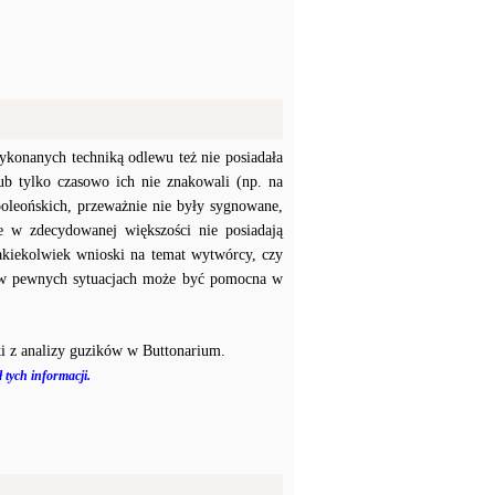
konanych techniką odlewu też nie posiadała
b tylko czasowo ich nie znakowali (np. na
poleońskich, przeważnie nie były sygnowane,
e w zdecydowanej większości nie posiadają
akiekolwiek wnioski na temat wytwórcy, czy
a w pewnych sytuacjach może być pomocna w
i z analizy guzików w Buttonarium.
 tych informacji.