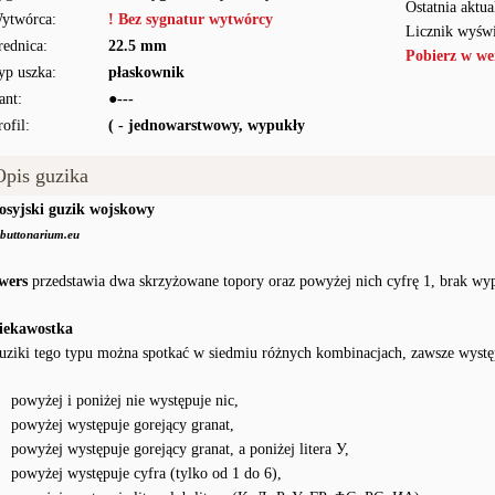
Ostatnia aktua
ytwórca:
! Bez sygnatur wytwórcy
Licznik wyświ
rednica:
22.5 mm
Pobierz w we
yp uszka:
płaskownik
ant:
●---
rofil:
( - jednowarstwowy, wypukły
Opis guzika
osyjski guzik wojskowy
buttonarium.eu
wers
przedstawia dwa skrzyżowane topory oraz powyżej nich cyfrę 1, brak wyp
iekawostka
uziki tego typu można spotkać w siedmiu różnych kombinacjach, zawsze wystę
powyżej i poniżej nie występuje nic,
powyżej występuje gorejący granat,
powyżej występuje gorejący granat, a poniżej litera У,
powyżej występuje cyfra (tylko od 1 do 6),