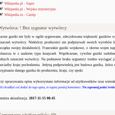
Wikipedia.pl - Saper
Wikipedia.pl - Wojska inżynieryjne
Wikipedia.ru - Сапёр
Wytwórca: ! Bez sygnatur wytwórcy
tarsze guziki nie były w ogóle sygnowane, zdecydowana większość guzików wy
znaczeń wytwórcy. Niektórzy producenci nie podpisywali swoich wyrobów lu
oczątku swojej działalności). Francuskie guziki wojskowe, z okresu wojen na
właszcza te z uszkiem typu
koszyczek
. Współczesne, cywilne guziki ozdobn
adnych oznaczeń wytwórcy. Na podstawie braku sygnatury trudno wyciągać j
hociażby kraju pochodzenia. Jedyną podpowiedzią jest budowa guzika, któr
rzypisaniu danego guzika do producenta, kraju, czy epoki.
rzy opracowaniu opisu wykorzystano informacje od użytkowników oraz wniosk
śli chciałbyś coś dodać do tego opisu, to napisz poniżej komentarz.
Nie zapomnij podać źródeł
statnia aktualizacja:
2017-11-15 08:45
Komentarze użytkowników (0)