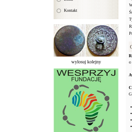
W
Kontakt
Ś
T
R
P
R
wylosuj kolejny
© 
A
C
G