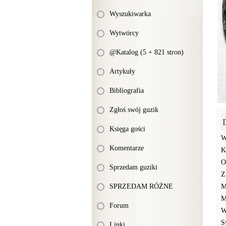
Wyszukiwarka
Wytwórcy
@Katalog (5 + 821 stron)
Artykuły
Bibliografia
Zgłoś swój guzik
Księga gości
W
Komentarze
K
O
Sprzedam guziki
Z
SPRZEDAM RÓŻNE
M
M
Forum
W
S
Linki