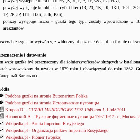
powyżej występuje litera lub litery (К, Л, Р, У, ГР, ФС, РС, ИА),
powyżej występuje kombinacja cyfr i liter (1З, 2З, 1К, 2К, 1КП, 1ОП, 
1Р, 2Р, 3Р, П1Б, П2Б, П3Б, Р2Б),
poniżej występuje liczba - guziki tego typu zostały wprowadzone w 
aresztantów.
ewers
bez sygnatur wytwórcy, z widocznymi pozostałościami po formie odlewn
rzeznaczenie i datowanie
en wzór guzika był przeznaczony dla żołnierzy/oficerów służących w bataliona
ostał wprowadzony do użytku w 1829 roku i obowiązywał do roku 1862. Guzi
Саперный Батальон).
ródła
Podobne guziki na stronie Buttonarium Polska
Podobne guziki na stronie Исторические пуговицы
Krupop D. -
GUZIKI MUNDUROWE 1792-1945 tom 1
, Łódź 2011
Низовский А. - Русские форменные пуговицы 1797-1917 гг., Mocква 
Wikipedia.pl - Armia Imperium Rosyjskiego
Wikipedia.pl - Organizacja pułków Imperium Rosyjskiego
Wikipedia.pl - Pionier (wojsko)