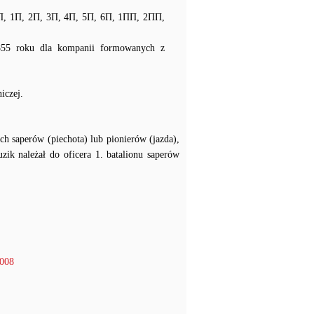
2ОП, 1П, 2П, 3П, 4П, 5П, 6П, 1ПП, 2ПП,
1855 roku dla kompanii formowanych z
iczej.
ch saperów (piechota) lub pionierów (jazda),
k należał do oficera 1. batalionu saperów
2008