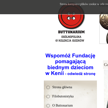
Strona korzysta z plików cookie w celu re
butt
G
Strona główna
Filobutonistyka
O Buttonarium