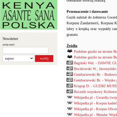
obkładane srebrną blaszką.
Przeznaczenie i datowanie
Guzik należał do żołnierza Gwar
Korpusu Żandarmerii, Korpusu Ka
labry z kropką oraz wypukły ran
granatu.
Newsletter
podaj email:
Źródła
Podobne guziki na stronie B
Podobne guziki na stronie B
Bagiński Wal. - DAWNE G
Boczkowski W., Jaroszyński
Gembarzewski Br. - Rodowod
Gembarzewski Br. - Wojsko p
Krupop D. -
GUZIKI MUND
Rocznik woyskowy Królestwa
Wikipedia.pl - Gwardia (woj
Wikipedia.pl - Korpus kadet
Wikipedia.pl - Korpus Ofic
Wikipedia.pl - Mundur Wojs