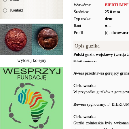
Wytwórca:
BIERTUMPFEL
Kontakt
Średnica:
25.0 mm
Typ uszka:
drut
Rant:
●---
Profil:
(( - dwuwars
Opis guzika
Polski guzik wojskowy
(wersja ż
wylosuj kolejny
© buttonarium.eu
Awers
przedstawia gorejący grana
Ciekawostka
W przypadku guzików z gorejącym
Rewers
sygnowany: F. BIERTUM
Ciekawostka
Guziki żołnierskie były wykonan