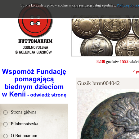
Strona korzysta z plików cookie w celu realizacji usług zgodnie z
buttonarium.eu
Polityką dotyc
- Strona Polsk
8230
1552
guzików
właści
< p
Guzik btrm004042
Strona główna
Filobutonistyka
O Buttonarium