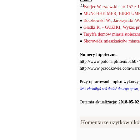
[1]
Kurjer Warszawski - nr 157 z 1
●
MUNCHHEIMER, BIERTUMPFEL
●
Boczkowski W., Jaroszyński-W
●
Gładki K. - GUZIKI, Wykaz pro
●
Taryffa domów miasta stołeczn
●
Skorowidz mieszkańców miasta
Numery hipoteczne:
http://www.polona.pl/item/516874
http://www.przodkowie.com/war
Przy opracowaniu opisu wykorzys
Jeśli chciałbyś coś dodać do tego opisu,
Ostatnia aktualizacja:
2018-05-02
Komentarze użytkownikó