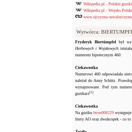
Wikipedia.pl - Polskie guz
Wikipedia.pl - Wojsko Pols
www.ojczyzna-suwalszczyzna.
Wytwórca: BIERTUMPFEL
Fryderyk Biertümpfel
był wyt
Herbowych i Wojskowych
istniał
numerem hipotecznym 460.
Ciekawostka
Numerowi 460 odpowiadała nieruch
należał do Anny Schütz. Prawdopo
wynajmowane. Pod tym numerem
[1]
guzikarz
.
Ciekawostka
Na guziku
btrm008229
występuje 
litery AO oraz dwukropek - co to
Źródła