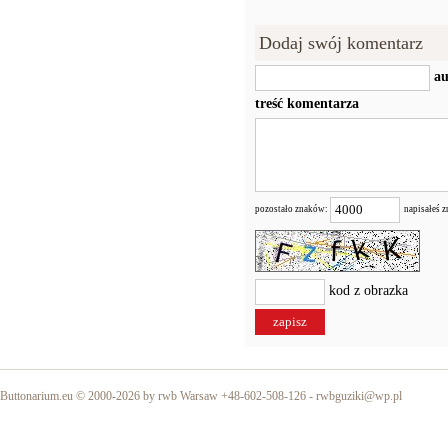
Dodaj swój komentarz
au
treść komentarza
pozostało znaków:
napisałeś 
kod z obrazka
Buttonarium.eu © 2000-2026 by rwb Warsaw +48-602-508-126 -
rwbguziki@wp.pl