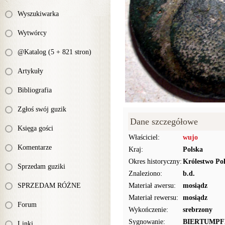
Wyszukiwarka
Wytwórcy
@Katalog (5 + 821 stron)
Artykuły
Bibliografia
Zgłoś swój guzik
Dane szczegółowe
Księga gości
Właściciel:
wujo
Komentarze
Kraj:
Polska
Okres historyczny:
Królestwo Pol
Sprzedam guziki
Znaleziono:
b.d.
SPRZEDAM RÓŻNE
Materiał awersu:
mosiądz
Materiał rewersu:
mosiądz
Forum
Wykończenie:
srebrzony
Sygnowanie:
BIERTUMPF
Linki