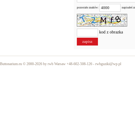
pozostało znaków:
napisałeś 
kod z obrazka
Buttonarium.eu © 2000-2026 by rwb Warsaw +48-602-508-126 -
rwbguziki@wp.pl