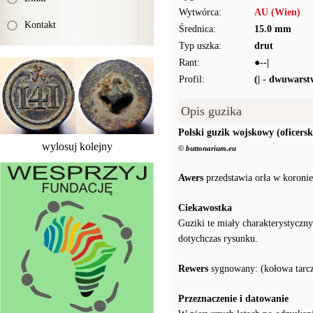
Wytwórca:
AU (Wien)
Kontakt
Średnica:
15.0 mm
Typ uszka:
drut
Rant:
●--|
Profil:
(| - dwuwars
Opis guzika
Polski guzik wojskowy (oficersk
wylosuj kolejny
© buttonarium.eu
Awers
przedstawia orła w koronie
Ciekawostka
Guziki te miały charakterystyczn
dotychczas rysunku.
Rewers
sygnowany: (kołowa tarc
Przeznaczenie i datowanie