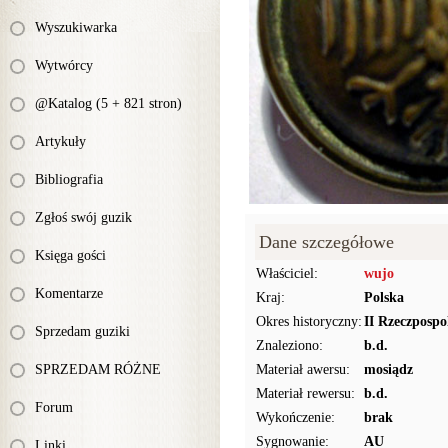
Wyszukiwarka
Wytwórcy
@Katalog (5 + 821 stron)
Artykuły
Bibliografia
Zgłoś swój guzik
Dane szczegółowe
Księga gości
Właściciel:
wujo
Komentarze
Kraj:
Polska
Okres historyczny:
II Rzeczpospo
Sprzedam guziki
Znaleziono:
b.d.
SPRZEDAM RÓŻNE
Materiał awersu:
mosiądz
Materiał rewersu:
b.d.
Forum
Wykończenie:
brak
Sygnowanie:
AU
Linki