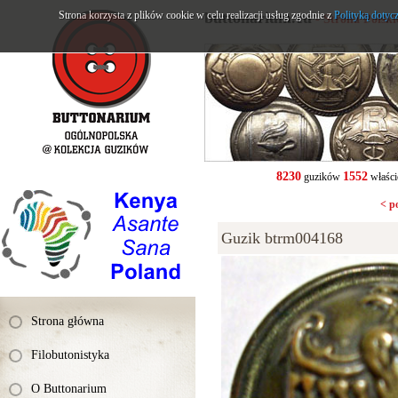
Strona korzysta z plików cookie w celu realizacji usług zgodnie z
buttonarium.eu
Polityką dotyc
- Strona Polsk
8230
1552
guzików
właści
< p
Guzik btrm004168
Strona główna
Filobutonistyka
O Buttonarium