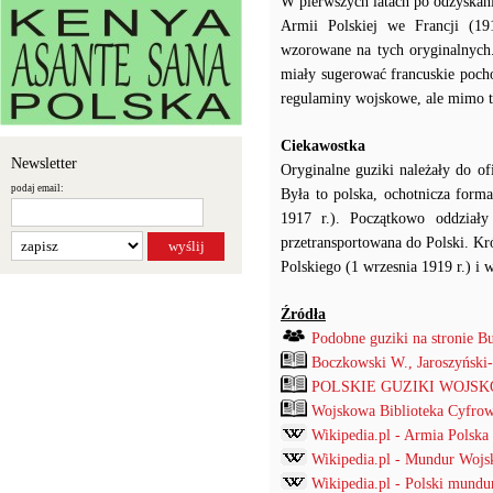
W pierwszych latach po odzyskan
Armii Polskiej we Francji (19
wzorowane na tych oryginalnych.
miały sugerować francuskie poch
regulaminy wojskowe, ale mimo t
Ciekawostka
Newsletter
Oryginalne guziki należały do o
podaj email:
Była to polska, ochotnicza form
1917 r.). Początkowo oddziały 
przetransportowana do Polski. Kr
Polskiego (1 wrzesnia 1919 r.) i
Źródła
Podobne guziki na stronie B
Boczkowski W., Jaroszyński
POLSKIE GUZIKI WOJSKOW
Wojskowa Biblioteka Cyfrowa
Wikipedia.pl - Armia Polska
Wikipedia.pl - Mundur Wojs
Wikipedia.pl - Polski mund