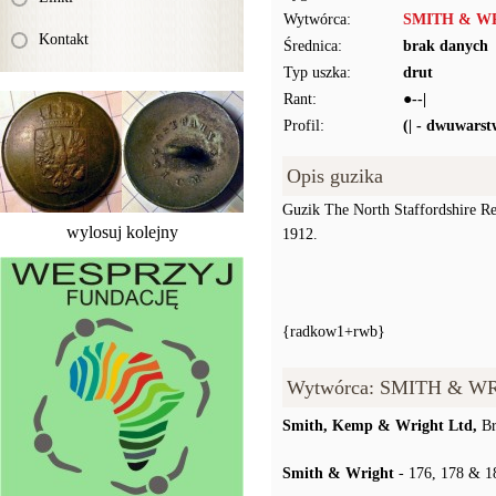
Wytwórca:
SMITH & WR
Kontakt
Średnica:
brak danych
Typ uszka:
drut
Rant:
●--|
Profil:
(| - dwuwars
Opis guzika
Guzik The North Staffordshire
wylosuj kolejny
1912.
{radkow1+rwb}
Wytwórca: SMITH & WR
Smith, Kemp & Wright Ltd,
Br
Smith & Wright
- 176, 178 & 18