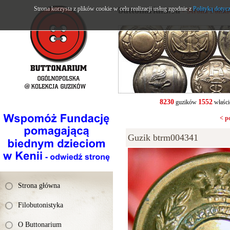
Strona korzysta z plików cookie w celu realizacji usług zgodnie z
buttonarium.eu
Polityką dotyc
- Strona Polsk
8230
1552
guzików
właści
< p
Guzik btrm004341
Strona główna
Filobutonistyka
O Buttonarium