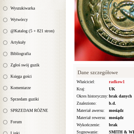
Wyszukiwarka
Wytwórcy
@Katalog (5 + 821 stron)
Artykuły
Bibliografia
Zgłoś swój guzik
Dane szczegółowe
Księga gości
Właściciel:
radkow1
Komentarze
Kraj:
UK
Okres historyczny:
brak danych
Sprzedam guziki
Znaleziono:
b.d.
SPRZEDAM RÓŻNE
Materiał awersu:
mosiądz
Materiał rewersu:
mosiądz
Forum
Wykończenie:
brak
Sygnowanie:
SMITH & W
Linki