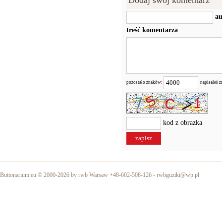
Dodaj swój komentarz
au
treść komentarza
pozostało znaków:
napisałeś 
kod z obrazka
Buttonarium.eu © 2000-2026 by rwb Warsaw +48-602-508-126 -
rwbguziki@wp.pl