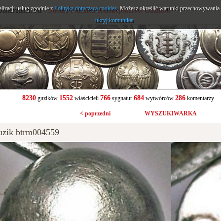
alizacji usług zgodnie z
onarium.eu
Polityką dotyczącą cookies
. Możesz określić warunki przechowywania l
- Strona Polskich Kolekcjonerów Guzików
ukryj komunikat
8230
1552
766
684
286
guzików
właścicieli
sygnatur
wytwórców
komentarzy
< poprzedni
WYSZUKIWARKA
uzik btrm004559