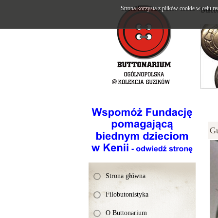
Strona korzysta z plików cookie w celu re
butt
G
Strona główna
Filobutonistyka
O Buttonarium