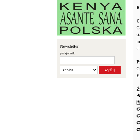
R
C
G
s
m
Newsletter
c
podaj email:
P
C
E
Ź