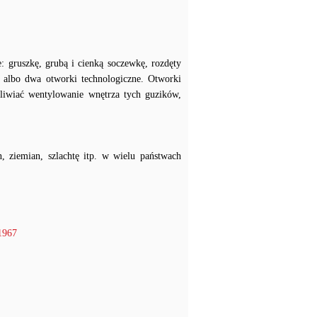
e: gruszkę, grubą i cienką soczewkę, rozdęty
en albo dwa otworki technologiczne. Otworki
liwiać wentylowanie wnętrza tych guzików,
 ziemian, szlachtę itp. w wielu państwach
1967