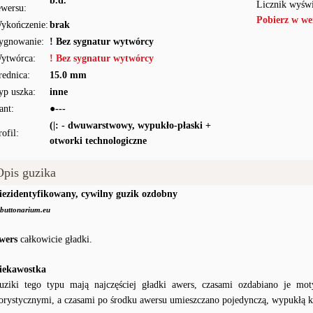
b.d.
Licznik wyświ
ewersu:
Pobierz w we
ykończenie:
brak
ygnowanie:
! Bez sygnatur wytwórcy
ytwórca:
! Bez sygnatur wytwórcy
rednica:
15.0 mm
yp uszka:
inne
ant:
●---
(|: - dwuwarstwowy, wypukło-płaski +
rofil:
otworki technologiczne
Opis guzika
iezidentyfikowany, cywilny guzik ozdobny
buttonarium.eu
wers
całkowicie gładki.
iekawostka
uziki tego typu mają najczęściej gładki awers, czasami ozdabiano je m
lorystycznymi, a czasami po środku awersu umieszczano pojedynczą, wypukłą k