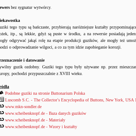
ewers
bez sygnatur wytwórcy.
iekawostka
uziki tego typu są bańczaste, przybierają naróżniejsze kształty przypominając
tożek, itp., są lekkie, gdyż są puste w środku, a na rewersie posiadają jed
ogły odgrywać jakąś rolę na etapie produkcji guzików, ale mogły też umoż
hodzi o odprowadzanie wilgoci, a co za tym idzie zapobieganie korozji.
rzeznaczenie i datowanie
ywilny guzik ozdobny. Guziki tego typu były używane np. przez mieszczan,
uropy, pochodzi przypuszczalnie z XVIII wieku.
ródła
Podobne guziki na stronie Buttonarium Polska
Luscomb S.C. - The Collector's Encyclopedia of Buttons, New York, USA 
www.mkn-sondler.de
www.scheibenknopf.de - Baza danych guzików
www.scheibenknopf.de - Materiały
www.scheibenknopf.de - Wzory i kształty