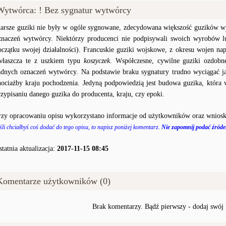
Wytwórca: ! Bez sygnatur wytwórcy
tarsze guziki nie były w ogóle sygnowane, zdecydowana większość guzików wy
znaczeń wytwórcy. Niektórzy producenci nie podpisywali swoich wyrobów lu
oczątku swojej działalności). Francuskie guziki wojskowe, z okresu wojen na
właszcza te z uszkiem typu
koszyczek
. Współczesne, cywilne guziki ozdobn
adnych oznaczeń wytwórcy. Na podstawie braku sygnatury trudno wyciągać j
hociażby kraju pochodzenia. Jedyną podpowiedzią jest budowa guzika, któr
rzypisaniu danego guzika do producenta, kraju, czy epoki.
rzy opracowaniu opisu wykorzystano informacje od użytkowników oraz wniosk
śli chciałbyś coś dodać do tego opisu, to napisz poniżej komentarz.
Nie zapomnij podać źródeł
statnia aktualizacja:
2017-11-15 08:45
Komentarze użytkowników (0)
Brak komentarzy. Bądź pierwszy - dodaj swój