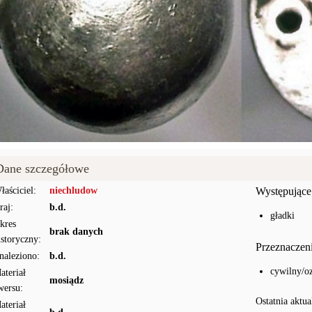
Dane szczegółowe
łaściciel:
niechludow
Występujące
raj:
b.d.
gładki
kres
brak danych
istoryczny:
Przeznaczen
naleziono:
b.d.
cywilny/o
ateriał
mosiądz
wersu:
Ostatnia aktua
ateriał