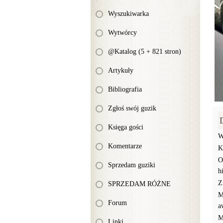
Wyszukiwarka
Wytwórcy
@Katalog (5 + 821 stron)
Artykuły
Bibliografia
Zgłoś swój guzik
Księga gości
W
Komentarze
K
O
Sprzedam guziki
h
Z
SPRZEDAM RÓŻNE
M
Forum
a
M
Linki