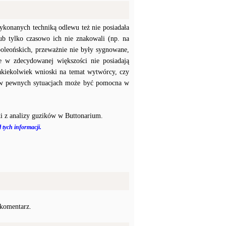
konanych techniką odlewu też nie posiadała
b tylko czasowo ich nie znakowali (np. na
poleońskich, przeważnie nie były sygnowane,
e w zdecydowanej większości nie posiadają
akiekolwiek wnioski na temat wytwórcy, czy
a w pewnych sytuacjach może być pomocna w
i z analizy guzików w Buttonarium.
 tych informacji.
 komentarz.