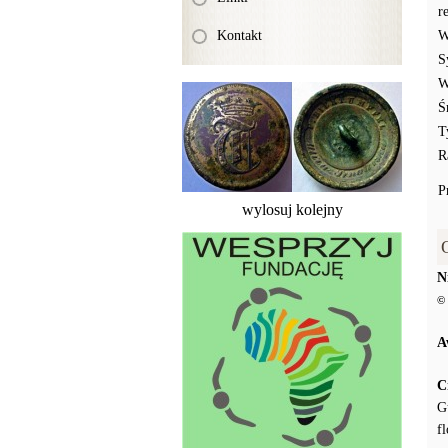
r
Kontakt
W
S
W
Ś
T
R
P
wylosuj kolejny
N
© 
A
C
G
f