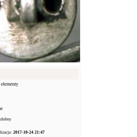
 elementy
ie
zdobny
lizacja:
2017-10-24 21:47