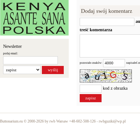
Dodaj swój komentarz
au
treść komentarza
Newsletter
podaj email:
pozostało znaków:
napisałeś 
kod z obrazka
Buttonarium.eu © 2000-2026 by rwb Warsaw +48-602-508-126 -
rwbguziki@wp.pl