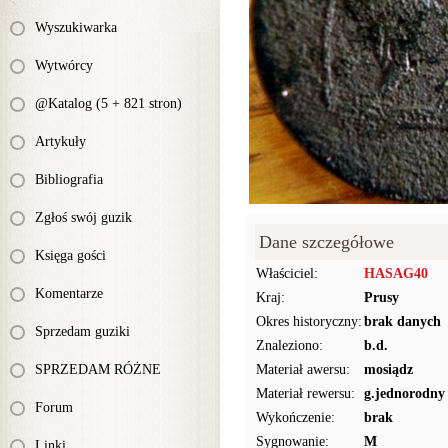
Wyszukiwarka
Wytwórcy
@Katalog (5 + 821 stron)
Artykuły
Bibliografia
Zgłoś swój guzik
Dane szczegółowe
Księga gości
Właściciel:
HASAG40
Komentarze
Kraj:
Prusy
Okres historyczny:
brak danych
Sprzedam guziki
Znaleziono:
b.d.
SPRZEDAM RÓŻNE
Materiał awersu:
mosiądz
Materiał rewersu:
g.jednorodny
Forum
Wykończenie:
brak
Sygnowanie:
M
Linki