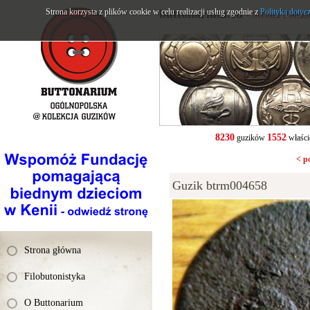
Strona korzysta z plików cookie w celu realizacji usług zgodnie z
buttonarium.eu
Polityką dotyc
- Strona Polsk
8230
1552
guzików
właści
< p
Guzik btrm004658
Strona główna
Filobutonistyka
O Buttonarium