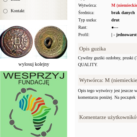
Wytwórca:
M (niemiecki
Kontakt
Średnica:
brak danych
Typ uszka:
drut
Rant:
●---
Profil:
| - jednowars
Opis guzika
Cywilny guziki ozdobny, pruski 
wylosuj kolejny
QUALITY.
Wytwórca: M (niemieckie
Opis tego wytwórcy jest jeszcze w
komentarzu poniżej. Na początek w
Komentarze użytkownikó