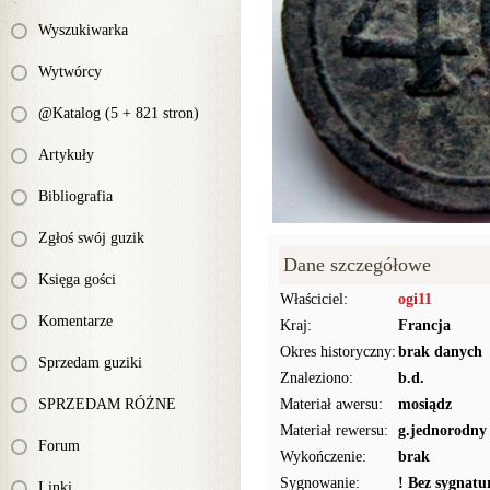
Wyszukiwarka
Wytwórcy
@Katalog (5 + 821 stron)
Artykuły
Bibliografia
Zgłoś swój guzik
Dane szczegółowe
Księga gości
Właściciel:
ogi11
Komentarze
Kraj:
Francja
Okres historyczny:
brak danych
Sprzedam guziki
Znaleziono:
b.d.
SPRZEDAM RÓŻNE
Materiał awersu:
mosiądz
Materiał rewersu:
g.jednorodny
Forum
Wykończenie:
brak
Sygnowanie:
! Bez sygnat
Linki