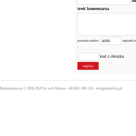
au
treść komentarza
pozostało znaków:
napisałeś 
kod z obrazka
Buttonarium.eu © 2000-2026 by rwb Warsaw +48-602-508-126 -
rwbguziki@wp.pl