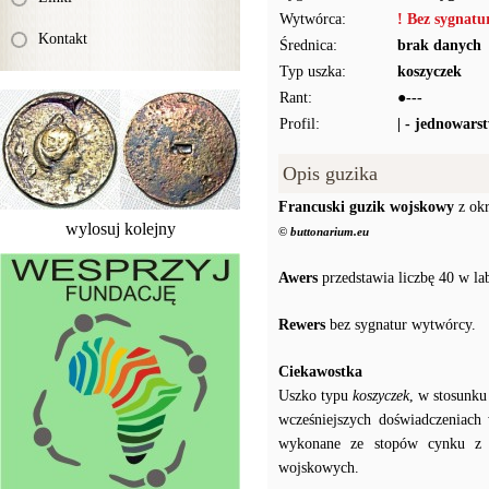
Wytwórca:
! Bez sygnat
Kontakt
Średnica:
brak danych
Typ uszka:
koszyczek
Rant:
●---
Profil:
| - jednowars
Opis guzika
Francuski guzik wojskowy
z okr
wylosuj kolejny
© buttonarium.eu
Awers
przedstawia liczbę 40 w la
Rewers
bez sygnatur wytwórcy.
Ciekawostka
Uszko typu
koszyczek
, w stosunku
wcześniejszych doświadczeniach
wykonane ze stopów cynku z o
wojskowych.