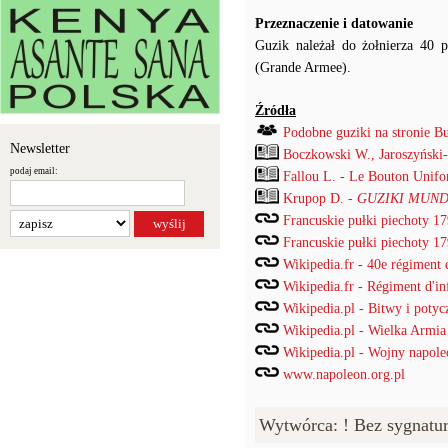
Przeznaczenie i datowanie
Guzik należał do żołnierza 40 p
(Grande Armee).
Źródła
Podobne guziki na stronie B
Newsletter
Boczkowski W., Jaroszyński
podaj email:
Fallou L. - Le Bouton Unif
Krupop D. -
GUZIKI MUND
Francuskie pułki piechoty 1
Francuskie pułki piechoty 1
Wikipedia.fr - 40e régiment d
Wikipedia.fr - Régiment d'inf
Wikipedia.pl - Bitwy i potyc
Wikipedia.pl - Wielka Armia
Wikipedia.pl - Wojny napole
www.napoleon.org.pl
Wytwórca: ! Bez sygnatu