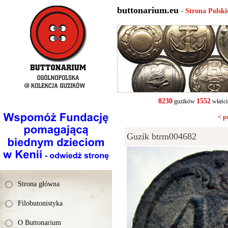
buttonarium.eu
- Strona Polsk
8230
1552
guzików
właści
< p
Guzik btrm004682
Strona główna
Filobutonistyka
O Buttonarium