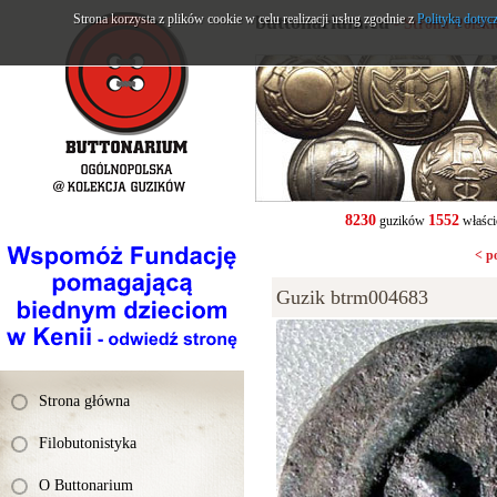
Strona korzysta z plików cookie w celu realizacji usług zgodnie z
buttonarium.eu
Polityką dotyc
- Strona Polsk
8230
1552
guzików
właści
< p
Guzik btrm004683
Strona główna
Filobutonistyka
O Buttonarium