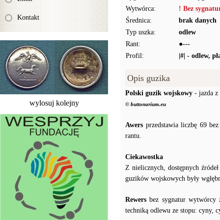
Wytwórca:
! Bez sygnat
Kontakt
Średnica:
brak danych
Typ uszka:
odlew
Rant:
●---
Profil:
|#| - odlew, p
Opis guzika
Polski guzik wojskowy
- jazda z
wylosuj kolejny
© buttonarium.eu
Awers
przedstawia liczbę 69 bez
rantu.
Ciekawostka
Z nielicznych, dostępnych źróde
guzików wojskowych były wgłęb
Rewers
bez sygnatur wytwórcy z
techniką odlewu ze stopu: cyny, c