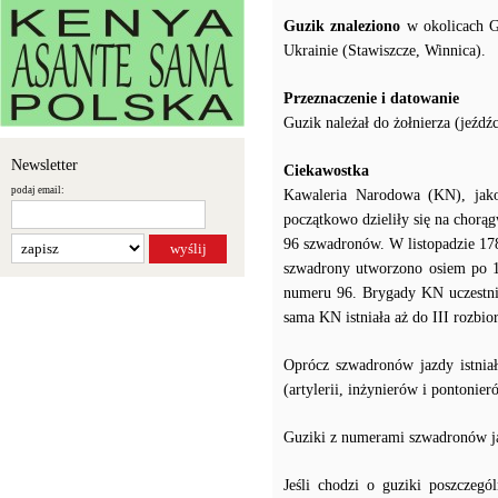
Guzik znaleziono
w okolicach G
Ukrainie (Stawiszcze, Winnica).
Przeznaczenie i datowanie
Guzik należał do żołnierza (jeźd
Newsletter
Ciekawostka
podaj email:
Kawaleria Narodowa (KN), jako 
początkowo dzieliły się na chorą
96 szwadronów. W listopadzie 17
szwadrony utworzono osiem po 
numeru 96. Brygady KN uczestnic
sama KN istniała aż do III rozbior
Oprócz szwadronów jazdy istniał
(artylerii, inżynierów i pontonier
Guziki z numerami szwadronów j
Jeśli chodzi o guziki poszczeg