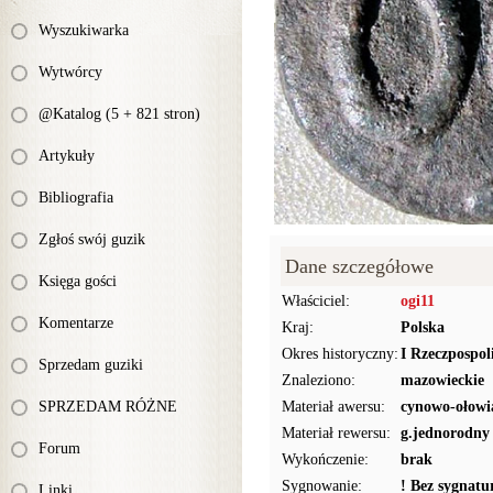
Wyszukiwarka
Wytwórcy
@Katalog (5 + 821 stron)
Artykuły
Bibliografia
Zgłoś swój guzik
Dane szczegółowe
Księga gości
Właściciel:
ogi11
Komentarze
Kraj:
Polska
Okres historyczny:
I Rzeczpospol
Sprzedam guziki
Znaleziono:
mazowieckie
SPRZEDAM RÓŻNE
Materiał awersu:
cynowo-ołowi
Materiał rewersu:
g.jednorodny
Forum
Wykończenie:
brak
Sygnowanie:
! Bez sygnat
Linki