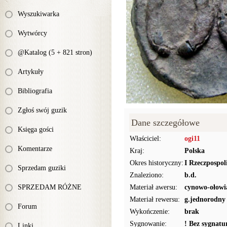
Wyszukiwarka
Wytwórcy
@Katalog (5 + 821 stron)
Artykuły
Bibliografia
Zgłoś swój guzik
Dane szczegółowe
Księga gości
Właściciel:
ogi11
Komentarze
Kraj:
Polska
Okres historyczny:
I Rzeczpospol
Sprzedam guziki
Znaleziono:
b.d.
SPRZEDAM RÓŻNE
Materiał awersu:
cynowo-ołowi
Materiał rewersu:
g.jednorodny
Forum
Wykończenie:
brak
Sygnowanie:
! Bez sygnat
Linki