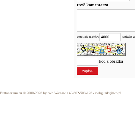
treść komentarza
pozostało znaków:
napisałeś 
kod z obrazka
Buttonarium.eu © 2000-2026 by rwb Warsaw +48-602-508-126 -
rwbguziki@wp.pl