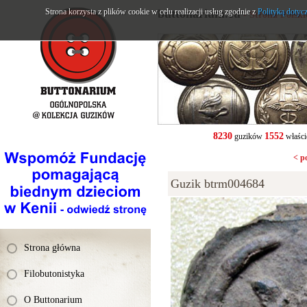
Strona korzysta z plików cookie w celu realizacji usług zgodnie z
buttonarium.eu
Polityką dotyc
- Strona Polsk
8230
1552
guzików
właści
< p
Guzik btrm004684
Strona główna
Filobutonistyka
O Buttonarium