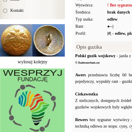
Wytwórca:
! Bez sygnat
Kontakt
Średnica:
brak danych
Typ uszka:
odlew
Rant:
●--|
Profil:
|#| - odlew, p
Opis guzika
Polski guzik wojskowy
- jazda z
wylosuj kolejny
© buttonarium.eu
Awers
przedstawia liczbę 60 be
pojedynczy, wypukły rant - guziki
Ciekawostka
Z nielicznych, dostępnych źróde
guzików wojskowych były wgłęb
Rewers
bez sygnatur wytwórcy z
techniką odlewu ze stopu: cyny, c