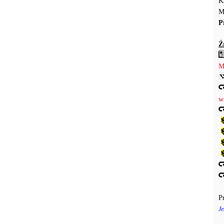
K
M
P
Ź
M
w
P
Je