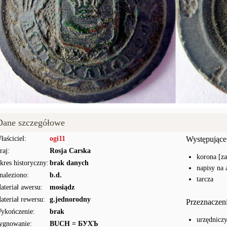
Dane szczegółowe
łaściciel:
ogi11
Występujące
raj:
Rosja Carska
korona [z
kres historyczny:
brak danych
napisy na 
naleziono:
b.d.
tarcza
ateriał awersu:
mosiądz
ateriał rewersu:
g.jednorodny
Przeznaczen
ykończenie:
brak
urzędnicz
ygnowanie:
BUCH = БУХЪ