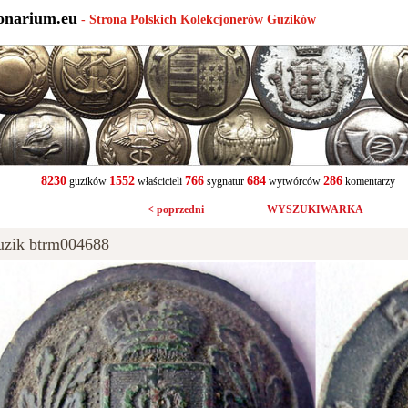
onarium.eu
- Strona Polskich Kolekcjonerów Guzików
8230
1552
766
684
286
guzików
właścicieli
sygnatur
wytwórców
komentarzy
< poprzedni
WYSZUKIWARKA
uzik btrm004688