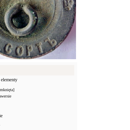
 elementy
amknięta]
awersie
ie
y