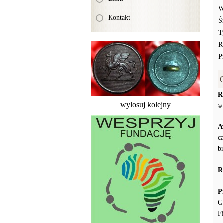
W
Kontakt
Ś
T
R
P
R
wylosuj kolejny
© 
A
c
b
R
P
G
F