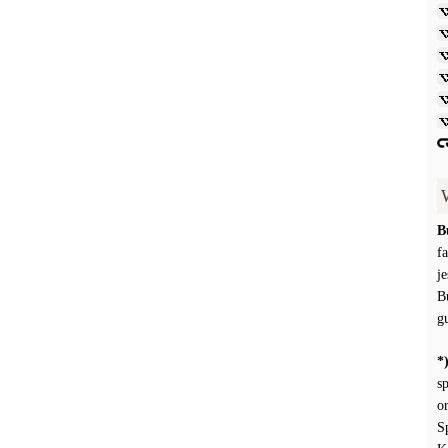
B
f
j
B
g
*
s
o
S