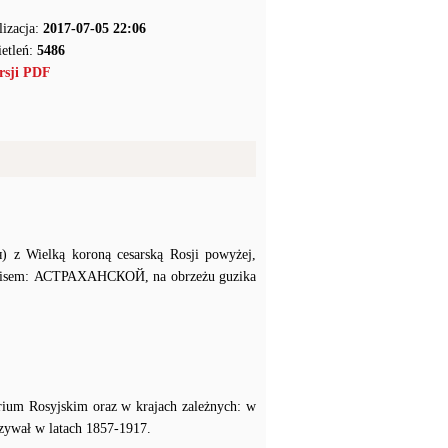
lizacja:
2017-07-05 22:06
etleń:
5486
rsji PDF
) z Wielką koroną cesarską Rosji powyżej,
apisem: АСТРАХАНСКОЙ, na obrzeżu guzika
erium Rosyjskim oraz w krajach zależnych: w
ązywał w latach 1857-1917.