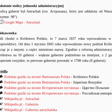
ołożenie stolicy jednostki administracyjnej
tolicą guberni był Astrachań (ros. Астрахань), który jest oddalony od Wars
azymut: 98°).
Google Maps - Astrachań
iekawostka
eśli chodzi o Królestwo Polskie, to 7 marca 1837 roku wprowadzono w
ojewództw). Od dnia 1 stycznia 1845 roku wprowadzono nowy podział Królest
ącząc je z innymi, a części zmieniono nazwę. Zgodnie z reformą administra
rólestwa na 10 guberni - większe gubernie podzielono na mniejsze, z 2 gu
mperium rosyjskie, to pierwsze gubernie powstały w 1708 roku (8 guberni).
ródła
Podobne guziki na stronie Buttonarium Polska
- Królestwo Polskie
Podobne guziki na stronie Buttonarium Polska
- Imperium Rosyjskie
Podobne guziki na stronie Исторические пуговицы
- Царство Польское
Podobne guziki na stronie Исторические пуговицы
- Российская импери
Wikipedia.pl - Astrachań
Wikipedia.pl - Gubernia
Wikipedia.pl - Gubernia astrachańska