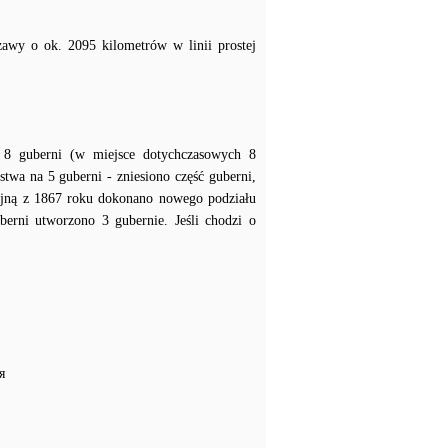
zawy o ok. 2095 kilometrów w linii prostej
 8 guberni (w miejsce dotychczasowych 8
wa na 5 guberni - zniesiono część guberni,
cyjną z 1867 roku dokonano nowego podziału
berni utworzono 3 gubernie. Jeśli chodzi o
я