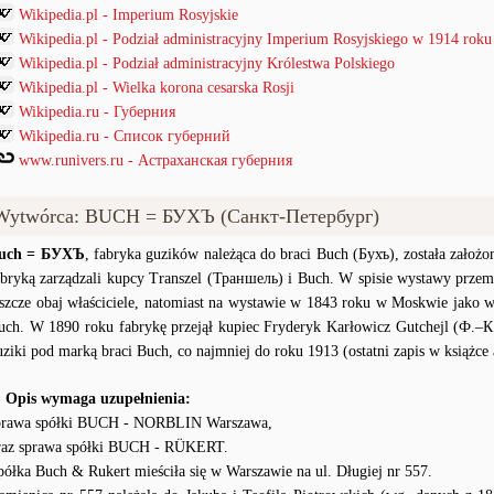
Wikipedia.pl - Imperium Rosyjskie
Wikipedia.pl - Podział administracyjny Imperium Rosyjskiego w 1914 roku
Wikipedia.pl - Podział administracyjny Królestwa Polskiego
Wikipedia.pl - Wielka korona cesarska Rosji
Wikipedia.ru - Губерния
Wikipedia.ru - Список губерний
www.runivers.ru - Астраханская губерния
Wytwórca: BUCH = БУХЪ (Санкт-Петербург)
uch = БУХЪ
, fabryka guzików należąca do braci Buch (Бухъ), została zało
abryką zarządzali kupcy Transzel (Траншель) i Buch. W spisie wystawy przem
eszcze obaj właściciele, natomiast na wystawie w 1843 roku w Moskwie jako wł
uch. W 1890 roku fabrykę przejął kupiec Fryderyk Karłowicz Gutchejl (Ф.–К
uziki pod marką braci Buch, co najmniej do roku 1913 (ostatni zapis w książce
) Opis wymaga uzupełnienia:
prawa spółki BUCH - NORBLIN Warszawa,
raz sprawa spółki BUCH - RÜKERT.
półka Buch & Rukert mieściła się w Warszawie na ul. Długiej nr 557.