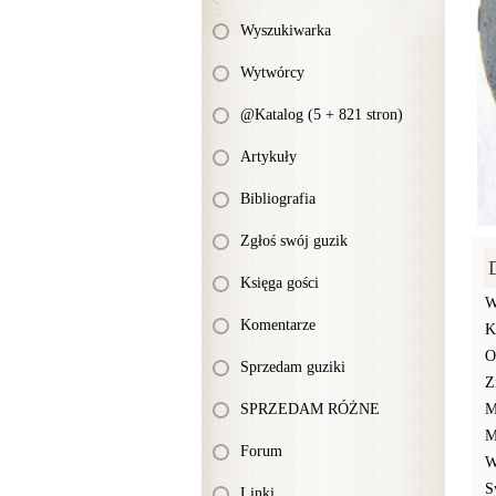
Wyszukiwarka
Wytwórcy
@Katalog (5 + 821 stron)
Artykuły
Bibliografia
Zgłoś swój guzik
Księga gości
W
Komentarze
K
O
Sprzedam guziki
Z
SPRZEDAM RÓŻNE
M
M
Forum
W
S
Linki