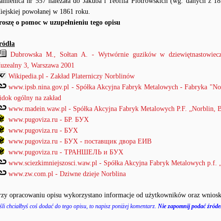
amienica nr 557 należała do Jakuba i Teofila Piotrowskich (wg. danych z 18
iejskiej powołanej w 1861 roku.
roszę o pomoc w uzupełnieniu tego opisu
ródła
Dubrowska M., Sołtan A. - Wytwórnie guzików w dziewiętnastowiecz
uzealny 3, Warszawa 2001
Wikipedia.pl - Zakład Platerniczy Norblinów
www.ipsb.nina.gov.pl - Spółka Akcyjna Fabryk Metalowych - Fabryka "Nor
idok ogólny na zakład
www.madein.waw.pl - Spółka Akcyjna Fabryk Metalowych P.F. „Norblin, B
www.pugoviza.ru - БР. БУХ
www.pugoviza.ru - БУХ
www.pugoviza.ru - БУХ - поставщик двора ЕИВ
www.pugoviza.ru - ТРАНШЕЛЬ и БУХ
www.sciezkimniejszosci.waw.pl - Spółka Akcyjna Fabryk Metalowych p.f. „
www.zw.com.pl - Dziwne dzieje Norblina
rzy opracowaniu opisu wykorzystano informacje od użytkowników oraz wniosk
śli chciałbyś coś dodać do tego opisu, to napisz poniżej komentarz.
Nie zapomnij podać źródeł