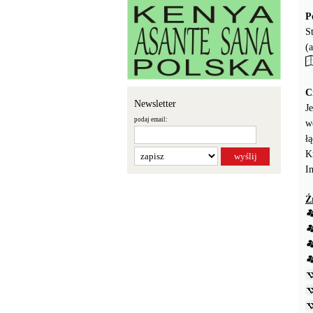
P
S
(
C
Newsletter
J
podaj email:
w
ł
K
I
Ź