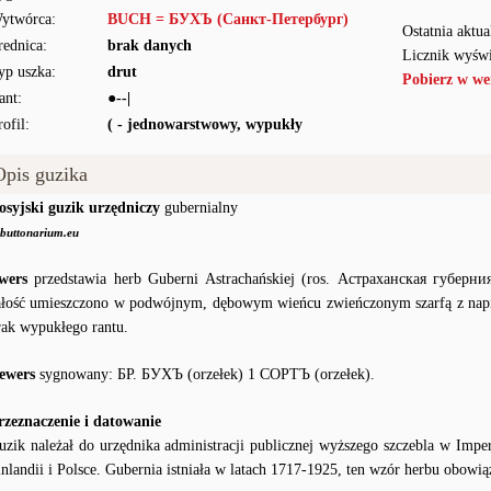
ytwórca:
BUCH = БУХЪ (Санкт-Петербург)
Ostatnia aktua
rednica:
brak danych
Licznik wyświ
yp uszka:
drut
Pobierz w we
ant:
●--|
rofil:
( - jednowarstwowy, wypukły
Opis guzika
osyjski guzik urzędniczy
gubernialny
buttonarium.eu
wers
przedstawia herb Guberni Astrachańskiej (ros. Астраханская губерния
ałość umieszczono w podwójnym, dębowym wieńcu zwieńczonym szarfą z n
rak wypukłego rantu.
ewers
sygnowany: БР. БУХЪ (orzełek) 1 СОРТЪ (orzełek).
rzeznaczenie i datowanie
uzik należał do urzędnika administracji publicznej wyższego szczebla w Imp
inlandii i Polsce. Gubernia istniała w latach 1717-1925, ten wzór herbu obowi